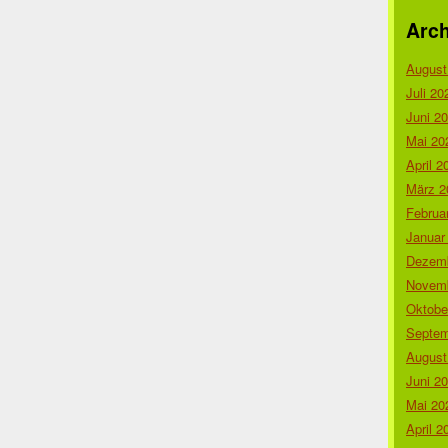
Arch
August
Juli 20
Juni 2
Mai 20
April 2
März 2
Februa
Januar
Dezemb
Novemb
Oktobe
Septem
August
Juni 2
Mai 20
April 2