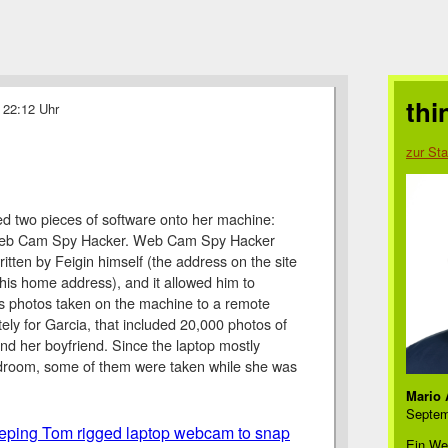
thi
 22:12 Uhr
zur Sta
led two pieces of software onto her machine:
eb Cam Spy Hacker. Web Cam Spy Hacker
tten by Feigin himself (the address on the site
is home address), and it allowed him to
s photos taken on the machine to a remote
tely for Garcia, that included 20,000 photos of
and her boyfriend. Since the laptop mostly
edroom, some of them were taken while she was
Mario 
Septem
eping Tom rigged laptop webcam to snap
Ein We