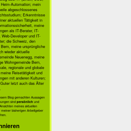
, Heim-Automation; mein
rweile abgeschlossenes
chtsstudium; Erkenntnisse
ner aktuellen Tätigkeit in
ormationssicherheit, meine
ngen als IT-Berater, IT-
, Web-Developer und IT-
ter; die Schweiz, den
 Bern, meine ursprüngliche
h wieder aktuelle
meinde Neuenegg, meine
ige Wohngemeinde Bern,
kale, regionale und globale
; meine Reisetätigkeit und
ngen mit anderen Kulturen;
Guter letzt auch das Älter
.
diesem Blog gemachten Aussagen
nungen sind
persönlich
und
s Ansichten meines aktuellen
 meiner bisherigen Arbeitgeber
ehen.
nnieren