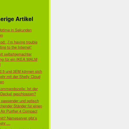
erige Artikel
Uptime in Sekunden
en
d: „I’m having trouble
ing to the Internet“
mit selbstgemachter
ung für ein IKEA MALM
l
 2.5 und 3EM können sich
ehr mit der Shelly Cloud
den
Kommandozeile: Ist der
-Deckel geschlossen?
t passender und optisch
chender Ständer für einen
Air Purifier 4 Compact
nit7 Nameserver gibt’s
mehr …