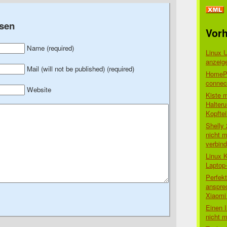
sen
Vorh
Name (required)
Linux 
anzeig
Mail (will not be published) (required)
HomePo
connect
Website
Kiste 
Halter
Kopftei
Shelly
nicht m
verbin
Linux 
Laptop
Perfek
anspre
Xiaomi 
Einen I
nicht 