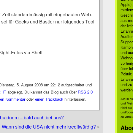
Apple)
mittle
r Zeit standardmässig mit eingebauten Web-
Geschi
aus mei
i für Geeks und Bastler nur folgendes Tool
der Inf
Erfahru
Auditor
Suppor
Kanton
ight-Fotos via Shell.
und auc
Wohnge
vorher
über lo
Politik
Erfahru
und zu 
Dienstag, 5. August 2008 um 22:12 aufgeschaltet und
werden
y
,
IT
abgelegt. Du kannst das Blog auch über
RSS 2.0
nen Kommentar
oder
einen Trackback
hinterlassen.
Alle in 
und Mei
nicht al
und/oder
chuldnern – bald auch bei uns?
zu verst
Wann sind die USA nicht mehr kreditwürdig?
»
Abo