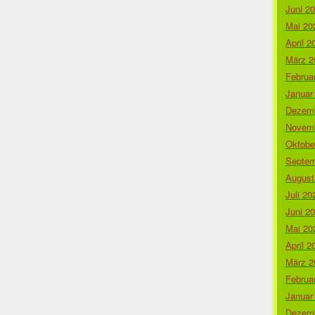
Juni 2
Mai 20
April 2
März 2
Februa
Januar
Dezemb
Novemb
Oktobe
Septem
August
Juli 20
Juni 2
Mai 20
April 2
März 2
Februa
Januar
Dezemb