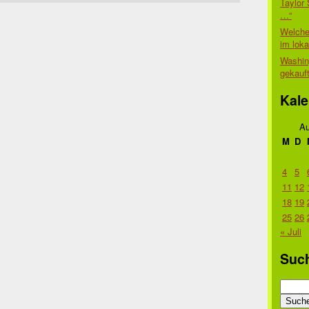
Taylor 
…“
Welche
im lok
Washin
gekauf
Kale
Au
M
D
4
5
11
12
18
19
25
26
« Juli
Suc
Suche
nach: