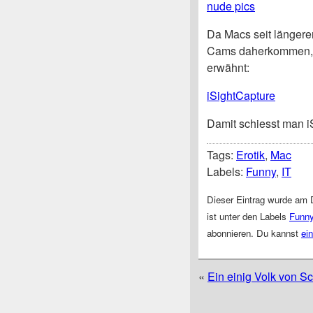
nude pics
Da Macs seit längere
Cams daherkommen, se
erwähnt:
iSightCapture
Damit schiesst man iS
Tags:
Erotik
,
Mac
Labels:
Funny
,
IT
Dieser Eintrag wurde am 
ist unter den Labels
Funn
abonnieren. Du kannst
ei
«
Ein einig Volk von S