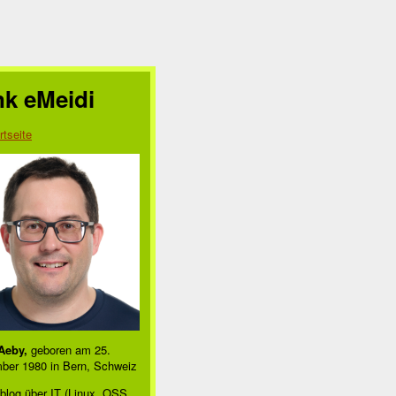
nk eMeidi
rtseite
Aeby,
geboren am 25.
ber 1980 in Bern, Schweiz
blog über IT (Linux, OSS,