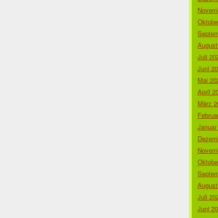
Novemb
Oktobe
Septem
August
Juli 20
Juni 2
Mai 20
April 2
März 2
Februa
Januar
Dezemb
Novemb
Oktobe
Septem
August
Juli 20
Juni 2