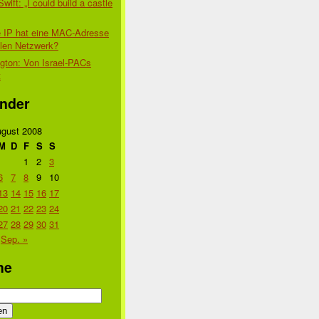
Swift: „I could build a castle
 IP hat eine MAC-Adresse
alen Netzwerk?
gton: Von Israel-PACs
t
nder
gust 2008
M
D
F
S
S
1
2
3
6
7
8
9
10
13
14
15
16
17
20
21
22
23
24
27
28
29
30
31
Sep. »
he
n