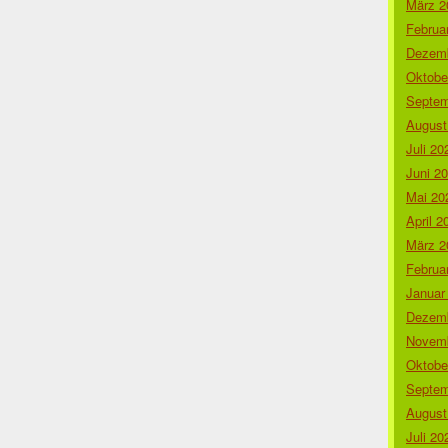
März 2
Februa
Dezemb
Oktobe
Septem
August
Juli 20
Juni 2
Mai 20
April 2
März 2
Februa
Januar
Dezemb
Novemb
Oktobe
Septem
August
Juli 20