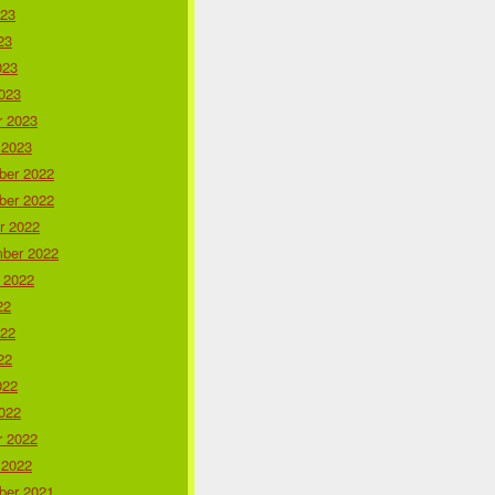
023
23
023
023
r 2023
 2023
er 2022
er 2022
r 2022
ber 2022
 2022
22
022
22
022
022
r 2022
 2022
er 2021