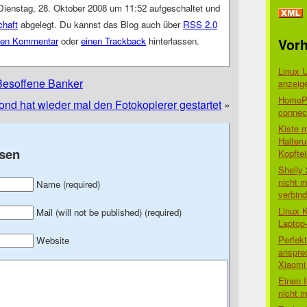
Dienstag, 28. Oktober 2008 um 11:52 aufgeschaltet und
chaft
abgelegt. Du kannst das Blog auch über
RSS 2.0
nen Kommentar
oder
einen Trackback
hinterlassen.
Vorh
Linux 
 Besoffene Banker
anzeig
HomePo
nd hat wieder mal den Fotokopierer gestartet
»
connect
Kiste 
Halter
sen
Kopftei
Shelly
nicht m
Name (required)
verbin
Linux 
Mail (will not be published) (required)
Laptop
Perfek
Website
anspre
Xiaomi 
Einen I
nicht 