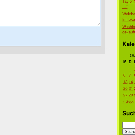
Taylor 
…“
Welche
im lok
Washin
gekauf
Kale
Ok
M
D
6
7
13
14
20
21
27
28
« Sep.
Suc
Suche
nach: