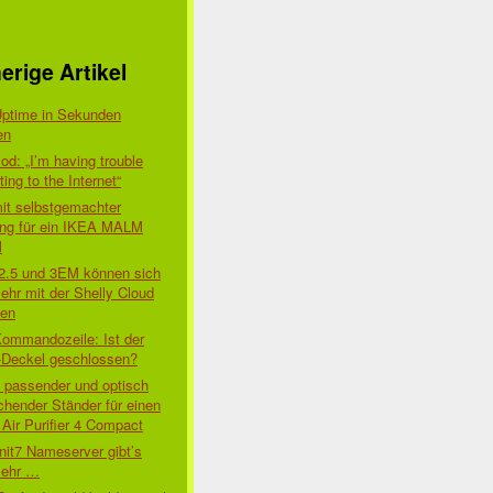
erige Artikel
Uptime in Sekunden
en
d: „I’m having trouble
ing to the Internet“
mit selbstgemachter
ung für ein IKEA MALM
l
 2.5 und 3EM können sich
ehr mit der Shelly Cloud
den
Kommandozeile: Ist der
-Deckel geschlossen?
t passender und optisch
chender Ständer für einen
Air Purifier 4 Compact
nit7 Nameserver gibt’s
mehr …