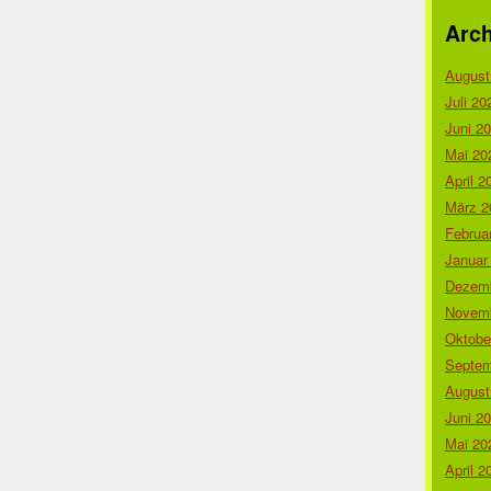
Arch
August
Juli 20
Juni 2
Mai 20
April 2
März 2
Februa
Januar
Dezemb
Novemb
Oktobe
Septem
August
Juni 2
Mai 20
April 2