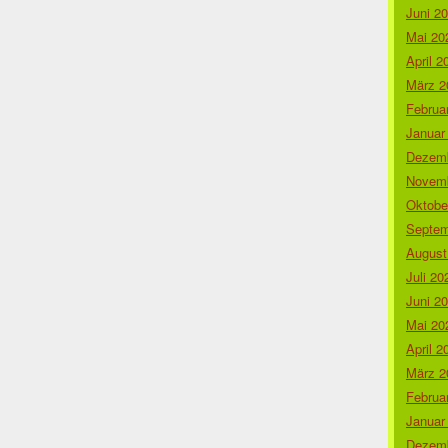
Juni 2
Mai 20
April 2
März 2
Februa
Januar
Dezemb
Novemb
Oktobe
Septem
August
Juli 20
Juni 2
Mai 20
April 2
März 2
Februa
Januar
Dezemb