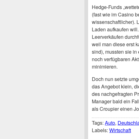
Hedge-Funds „wettete
(fast wie im Casino be
wissenschaftlicher). 
Laden aufkaufen will.
Leerverkäufen durchfü
weil man diese erst k
sind), mussten sie i
noch verfügbaren Ak
minimieren.
Doch nun setzte umge
das Angebot klein, di
des nachgefragten P
Manager bald ein Fall 
als Croupier einen Jo
Tags:
Auto
,
Deutschl
Labels:
Wirtschaft