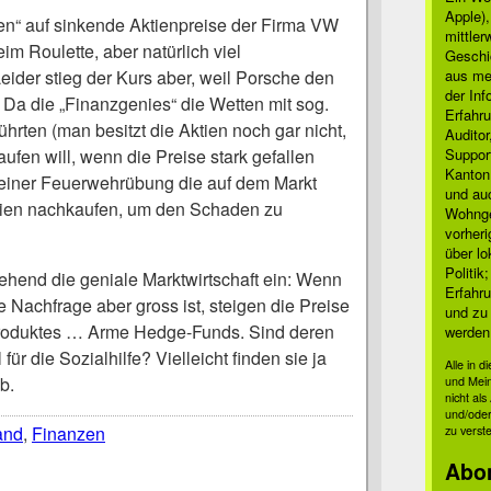
Apple)
n“ auf sinkende Aktienpreise der Firma VW
mittle
im Roulette, aber natürlich viel
Geschi
Leider stieg der Kurs aber, weil Porsche den
aus mei
der Inf
 Da die „Finanzgenies“ die Wetten mit sog.
Erfahru
hrten (man besitzt die Aktien noch gar nicht,
Auditor
aufen will, wenn die Preise stark gefallen
Suppor
Kanton
n einer Feuerwehrübung die auf dem Markt
und auc
tien nachkaufen, um den Schaden zu
Wohnge
vorher
über lo
Politik
hend die geniale Marktwirtschaft ein: Wenn
Erfahru
e Nachfrage aber gross ist, steigen die Preise
und zu 
roduktes … Arme Hedge-Funds. Sind deren
werden
für die Sozialhilfe? Vielleicht finden sie ja
Alle in 
b.
und Mei
nicht al
und/oder
and
,
Finanzen
zu verst
Abo