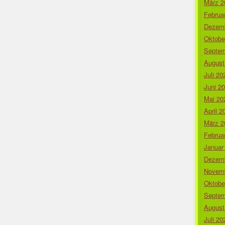
März 2
Februa
Dezemb
Oktobe
Septem
August
Juli 20
Juni 2
Mai 20
April 2
März 2
Februa
Januar
Dezemb
Novemb
Oktobe
Septem
August
Juli 20