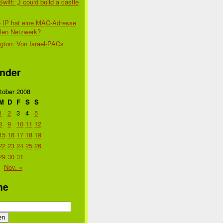
Swift: „I could build a castle
 IP hat eine MAC-Adresse
alen Netzwerk?
gton: Von Israel-PACs
t
nder
tober 2008
M
D
F
S
S
1
2
3
4
5
8
9
10
11
12
15
16
17
18
19
22
23
24
25
26
29
30
31
Nov. »
he
n