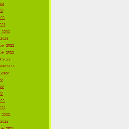
023
23
023
023
r 2023
 2023
er 2022
er 2022
r 2022
ber 2022
 2022
22
022
22
022
022
r 2022
 2022
er 2021