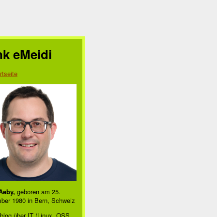
nk eMeidi
rtseite
Aeby,
geboren am 25.
ber 1980 in Bern, Schweiz
blog über IT (Linux, OSS,