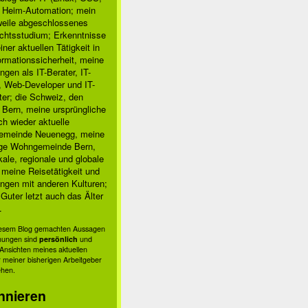
, Heim-Automation; mein
rweile abgeschlossenes
chtsstudium; Erkenntnisse
ner aktuellen Tätigkeit in
ormationssicherheit, meine
ngen als IT-Berater, IT-
, Web-Developer und IT-
ter; die Schweiz, den
 Bern, meine ursprüngliche
h wieder aktuelle
meinde Neuenegg, meine
ige Wohngemeinde Bern,
kale, regionale und globale
; meine Reisetätigkeit und
ngen mit anderen Kulturen;
Guter letzt auch das Älter
.
diesem Blog gemachten Aussagen
nungen sind
persönlich
und
s Ansichten meines aktuellen
 meiner bisherigen Arbeitgeber
ehen.
nnieren