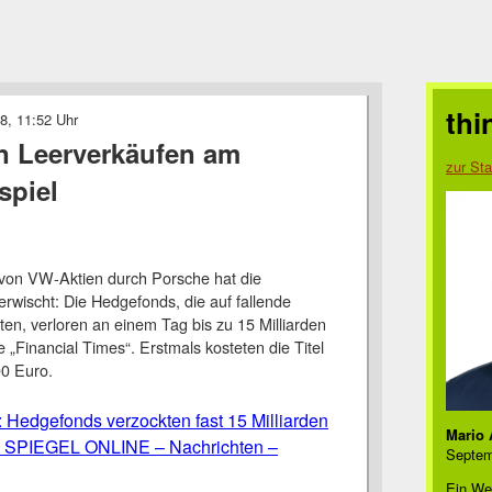
thi
8, 11:52 Uhr
on Leerverkäufen am
zur Sta
spiel
von VW-Aktien durch Porsche hat die
erwischt: Die Hedgefonds, die auf fallende
ten, verloren an einem Tag bis zu 15 Milliarden
e „Financial Times“. Erstmals kosteten die Titel
00 Euro.
 Hedgefonds verzockten fast 15 Milliarden
Mario 
– SPIEGEL ONLINE – Nachrichten –
Septem
Ein We