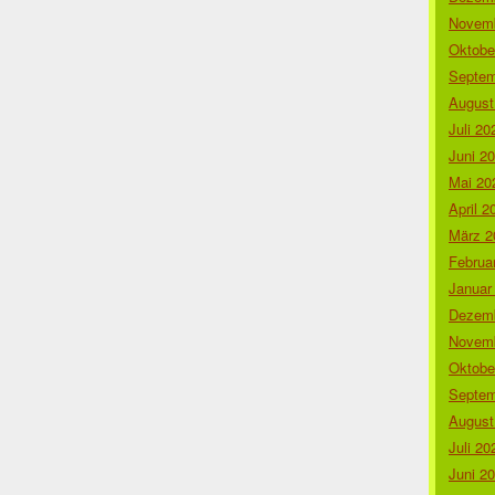
Novemb
Oktobe
Septem
August
Juli 20
Juni 2
Mai 20
April 2
März 2
Februa
Januar
Dezemb
Novemb
Oktobe
Septem
August
Juli 20
Juni 2