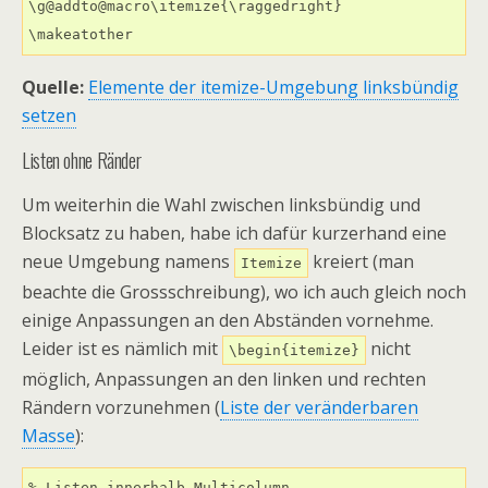
\g@addto@macro\itemize{\raggedright} 

\makeatother
Quelle:
Elemente der itemize-Umgebung linksbündig
setzen
Listen ohne Ränder
Um weiterhin die Wahl zwischen linksbündig und
Blocksatz zu haben, habe ich dafür kurzerhand eine
neue Umgebung namens
kreiert (man
Itemize
beachte die Grossschreibung), wo ich auch gleich noch
einige Anpassungen an den Abständen vornehme.
Leider ist es nämlich mit
nicht
\begin{itemize}
möglich, Anpassungen an den linken und rechten
Rändern vorzunehmen (
Liste der veränderbaren
Masse
):
% Listen innerhalb Multicolumn
