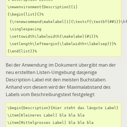
\newenvironment{Description}[1]

{\begin{list}{}%

 {\renewcommand\makelabel[1]{\textsf{\textbf{##1}}\hf
 \singlespacing

 \settowidth\labelwidth{\makelabel{#1}}%

 \setlength\leftmargin{\labelwidth+\labelsep}}}%

{\end{list}}%
Bei der Anwendung im Dokument übergibt man der
neu erstellten Listen-Umgebung dasjenige
Description-Label mit den meisten Buchstaben.
Anhand von diesem wird der Maximalabstand des
Labels vom Beschreibungstext festgelegt:
\begin{Description}{Hier steht das längste Label}

\item[Kleineres Label] bla bla bla

\item[Mittelgrosses Label] bla bla bla
