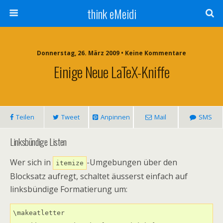
think eMeidi
Donnerstag, 26. März 2009 • Keine Kommentare
Einige Neue LaTeX-Kniffe
Teilen
Tweet
Anpinnen
Mail
SMS
Linksbündige Listen
Wer sich in
-Umgebungen über den
itemize
Blocksatz aufregt, schaltet äusserst einfach auf
linksbündige Formatierung um:
\makeatletter 
