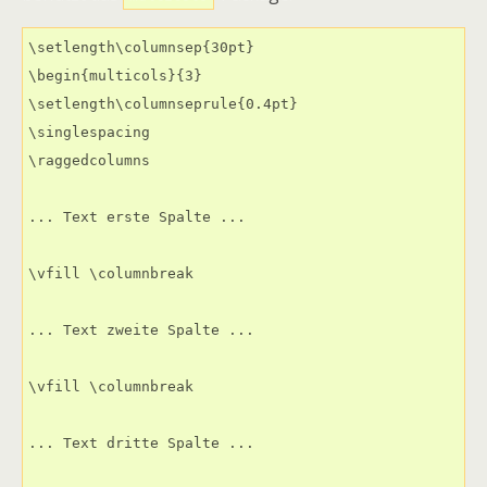
\setlength\columnsep{30pt}

\begin{multicols}{3}

\setlength\columnseprule{0.4pt}

\singlespacing

\raggedcolumns

... Text erste Spalte ...

\vfill \columnbreak

... Text zweite Spalte ...

\vfill \columnbreak

... Text dritte Spalte ...
