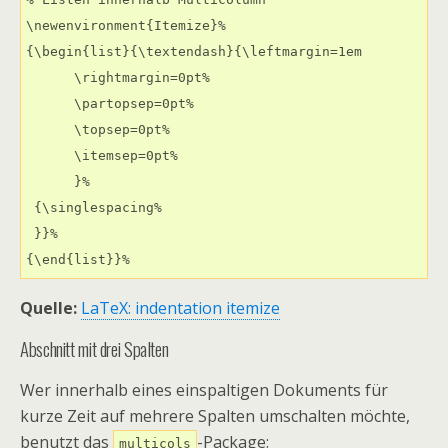
\newenvironment{Itemize}%

{\begin{list}{\textendash}{\leftmargin=1em

      \rightmargin=0pt%

      \partopsep=0pt%

      \topsep=0pt%

      \itemsep=0pt%

      }%

 {\singlespacing%

 }}%

{\end{list}}%
Quelle:
LaTeX: indentation itemize
Abschnitt mit drei Spalten
Wer innerhalb eines einspaltigen Dokuments für
kurze Zeit auf mehrere Spalten umschalten möchte,
benutzt das
-Package:
multicols