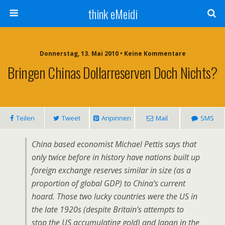
think eMeidi
Donnerstag, 13. Mai 2010 • Keine Kommentare
Bringen Chinas Dollarreserven Doch Nichts?
Teilen
Tweet
Anpinnen
Mail
SMS
China based economist Michael Pettis says that
only twice before in history have nations built up
foreign exchange reserves similar in size (as a
proportion of global GDP) to China’s current
hoard. Those two lucky countries were the US in
the late 1920s (despite Britain’s attempts to
stop the US accumulating gold) and Japan in the