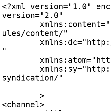
<?xml version="1.0" enc
version="2.0"

	xmlns:content="http://purl.org/rss/1.0/mod
ules/content/"

	xmlns:dc="http://purl.org/dc/elements/1.1/
"

	xmlns:atom="http://www.w3.org/2005/Atom"

	xmlns:sy="http://purl.org/rss/1.0/modules/
syndication/"

	>

<channel>
