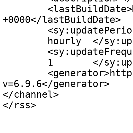
	<lastBuildDate>Mon, 09 Aug 2010 12:17:53 
+0000</lastBuildDate>

	<sy:updatePeriod>

	hourly	</sy:updatePeriod>

	<sy:updateFrequency>

	1	</sy:updateFrequency>

	<generator>https://wordpress.org/?
v=6.9.6</generator>

</channel>
