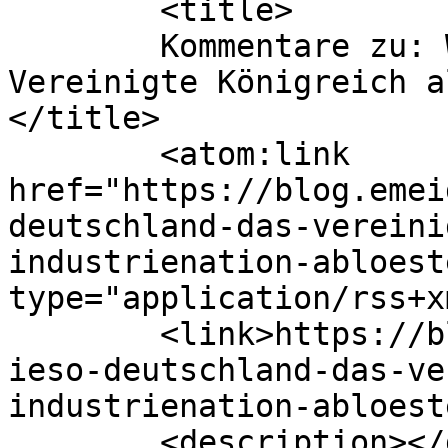
	<title>

	Kommentare zu: Wieso Deutschland das 
Vereinigte Königreich a
</title>

	<atom:link 
href="https://blog.emei
deutschland-das-vereini
industrienation-abloest
type="application/rss+x
	<link>https://blog.emeidi.com/2010/08/09/w
ieso-deutschland-das-ve
industrienation-abloest
	<description></description>
