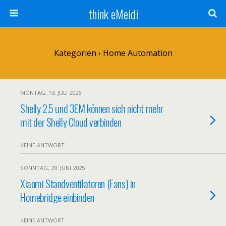
think eMeidi
Kategorien ›
Home Automation
MONTAG, 13. JULI 2026
Shelly 2.5 und 3EM können sich nicht mehr
mit der Shelly Cloud verbinden
KEINE ANTWORT
SONNTAG, 29. JUNI 2025
Xiaomi Standventilatoren (Fans) in
Homebridge einbinden
KEINE ANTWORT