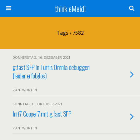
think eMeidi
Tags › 7582
DONNERSTAG, 16. DEZEMBER 2021
g.fast SFP in Turris Omnia debuggen
(leider erfolglos)
2 ANTWORTEN
SONNTAG, 10. OKTOBER 2021
Init7 Copper7 mit g.fast SFP
2 ANTWORTEN