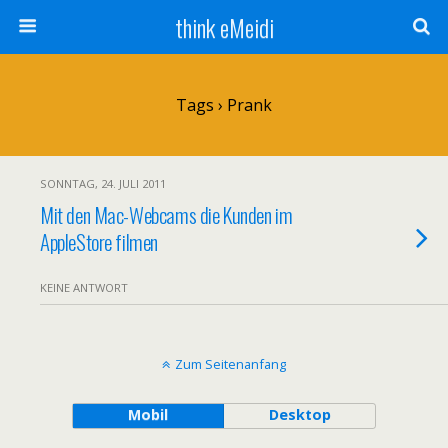
think eMeidi
Tags › Prank
SONNTAG, 24. JULI 2011
Mit den Mac-Webcams die Kunden im
AppleStore filmen
KEINE ANTWORT
Zum Seitenanfang
Mobil
Desktop