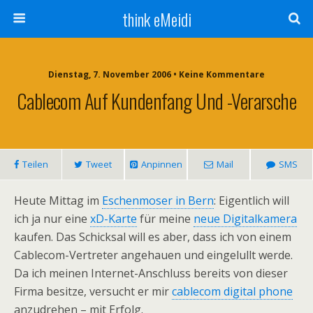
think eMeidi
Dienstag, 7. November 2006 • Keine Kommentare
Cablecom Auf Kundenfang Und -verarsche
Teilen
Tweet
Anpinnen
Mail
SMS
Heute Mittag im
Eschenmoser in Bern
: Eigentlich will
ich ja nur eine
xD-Karte
für meine
neue Digitalkamera
kaufen. Das Schicksal will es aber, dass ich von einem
Cablecom-Vertreter angehauen und eingelullt werde.
Da ich meinen Internet-Anschluss bereits von dieser
Firma besitze, versucht er mir
cablecom digital phone
anzudrehen – mit Erfolg.