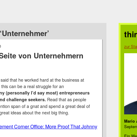
‘Unternehmer’
thi
0
zur Sta
 Seite von Unternehmern
 said that he worked hard at the business at
his can be a real struggle for an
y (personally I’d say most) entrepreneurs
Read that as people
and challenge seekers.
ntion span of a gnat and spend a great deal of
 great ideas about the next big thing.
Mario 
ment Corner Office: More Proof That Johnny
Septem
Ein We