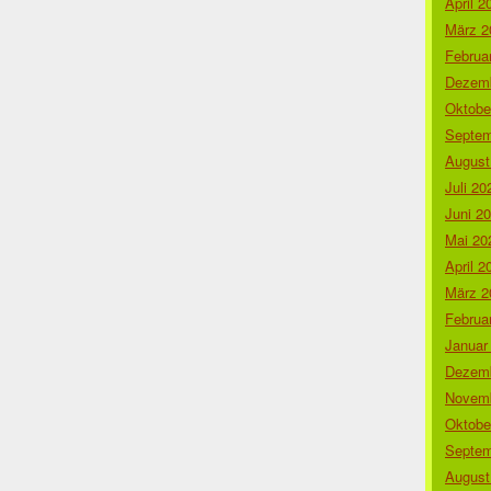
April 2
März 2
Februa
Dezemb
Oktobe
Septem
August
Juli 20
Juni 2
Mai 20
April 2
März 2
Februa
Januar
Dezemb
Novemb
Oktobe
Septem
August