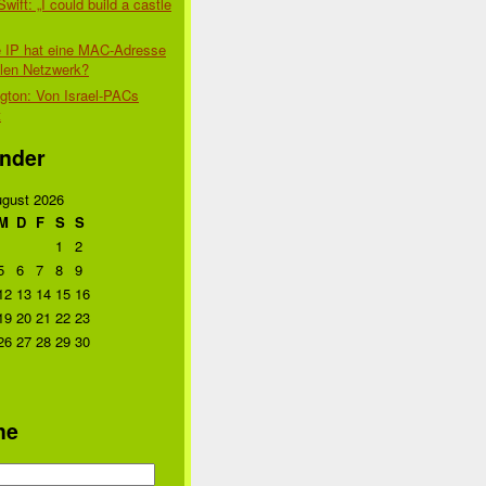
Swift: „I could build a castle
 IP hat eine MAC-Adresse
alen Netzwerk?
gton: Von Israel-PACs
t
nder
gust 2026
M
D
F
S
S
1
2
5
6
7
8
9
12
13
14
15
16
19
20
21
22
23
26
27
28
29
30
he
n