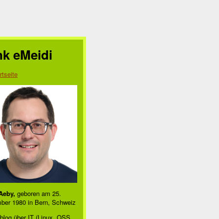
nk eMeidi
rtseite
Aeby,
geboren am 25.
ber 1980 in Bern, Schweiz
blog über IT (Linux, OSS,