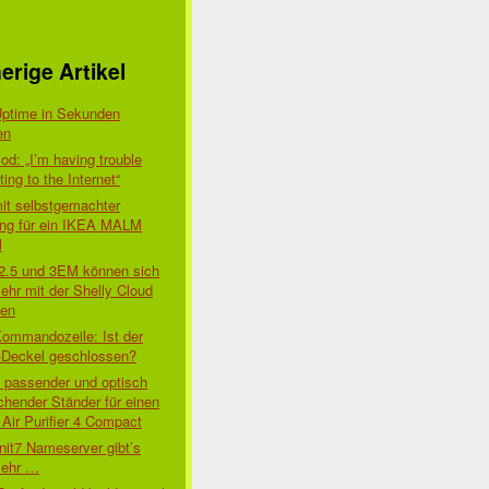
erige Artikel
Uptime in Sekunden
en
d: „I’m having trouble
ing to the Internet“
mit selbstgemachter
ung für ein IKEA MALM
l
 2.5 und 3EM können sich
ehr mit der Shelly Cloud
den
Kommandozeile: Ist der
-Deckel geschlossen?
t passender und optisch
chender Ständer für einen
Air Purifier 4 Compact
nit7 Nameserver gibt’s
mehr …