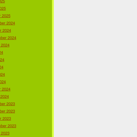
025
025
r 2025
er 2024
r 2024
ber 2024
 2024
24
024
24
024
024
r 2024
 2024
er 2023
er 2023
r 2023
ber 2023
 2023