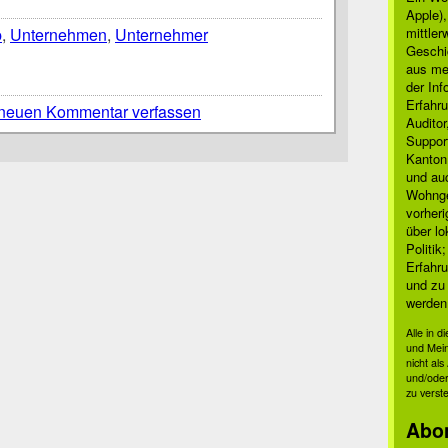
Apple)
p
,
Unternehmen
,
Unternehmer
mittle
Geschi
aus mei
der Inf
Erfahru
neuen Kommentar verfassen
Auditor
Suppor
Kanton
und auc
Wohnge
vorher
über lo
Politik
Erfahru
und zu 
werden
Alle in 
und Mei
nicht al
und/oder
zu verst
Abo