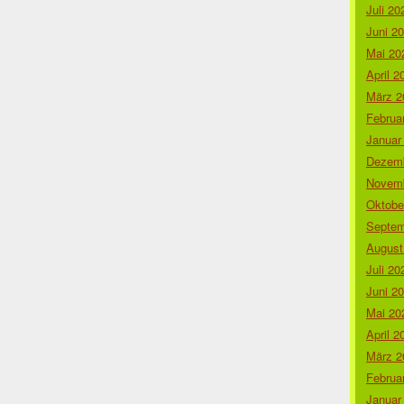
Juli 20
Juni 2
Mai 20
April 2
März 2
Februa
Januar
Dezemb
Novemb
Oktobe
Septem
August
Juli 20
Juni 2
Mai 20
April 2
März 2
Februa
Januar