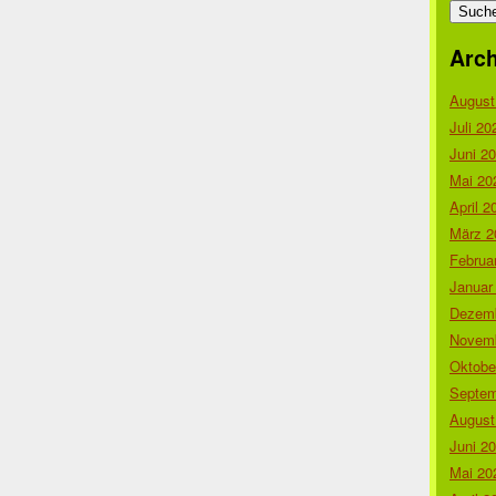
nach:
Arch
August
Juli 20
Juni 2
Mai 20
April 2
März 2
Februa
Januar
Dezemb
Novemb
Oktobe
Septem
August
Juni 2
Mai 20