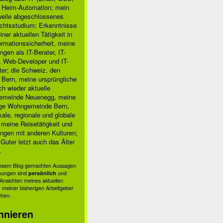
, Heim-Automation; mein
rweile abgeschlossenes
chtsstudium; Erkenntnisse
ner aktuellen Tätigkeit in
ormationssicherheit, meine
ngen als IT-Berater, IT-
, Web-Developer und IT-
ter; die Schweiz, den
 Bern, meine ursprüngliche
h wieder aktuelle
meinde Neuenegg, meine
ige Wohngemeinde Bern,
kale, regionale und globale
; meine Reisetätigkeit und
ngen mit anderen Kulturen;
Guter letzt auch das Älter
.
diesem Blog gemachten Aussagen
nungen sind
persönlich
und
s Ansichten meines aktuellen
 meiner bisherigen Arbeitgeber
ehen.
nnieren