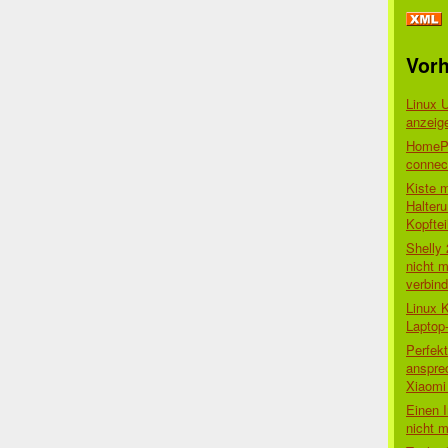
Vorh
Linux 
anzeig
HomePo
connect
Kiste 
Halter
Kopftei
Shelly
nicht m
verbin
Linux 
Laptop
Perfek
anspre
Xiaomi 
Einen I
nicht 