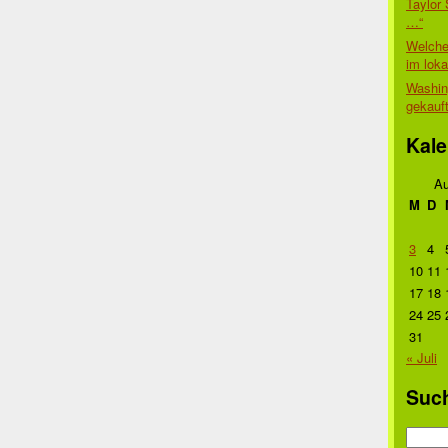
Taylor 
…“
Welche
im lok
Washin
gekauf
Kale
Au
M
D
3
4
10
11
17
18
24
25
31
« Juli
Suc
Suche