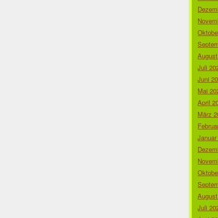
Dezemb
Novemb
Oktobe
Septem
August
Juli 20
Juni 2
Mai 20
April 2
März 2
Februa
Januar
Dezemb
Novemb
Oktobe
Septem
August
Juli 20