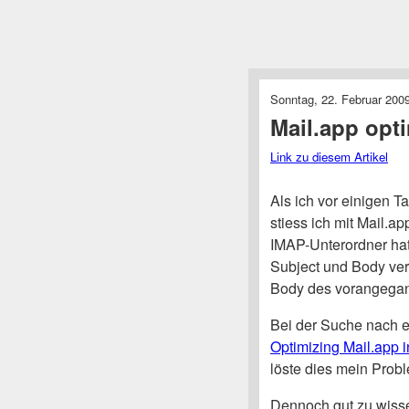
Sonntag, 22. Februar 2009
Mail.app opt
Link zu diesem Artikel
Als ich vor einigen T
stiess ich mit Mail.a
IMAP-Unterordner hat
Subject und Body ver
Body des vorangega
Bei der Suche nach ei
Optimizing Mail.app 
löste dies mein Probl
Dennoch gut zu wiss