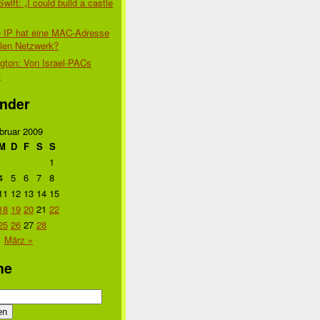
Swift: „I could build a castle
 IP hat eine MAC-Adresse
alen Netzwerk?
gton: Von Israel-PACs
t
nder
bruar 2009
M
D
F
S
S
1
4
5
6
7
8
11
12
13
14
15
18
19
20
21
22
25
26
27
28
März »
he
n