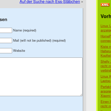
Auf der Suche nach Ess-Stäbchen
»
Vorh
sen
Linux 
anzeig
Name (required)
HomePo
Mail (will not be published) (required)
connect
Kiste 
Website
Halter
Kopftei
Shelly
nicht m
verbin
Linux 
Laptop
Perfek
anspre
Xiaomi 
Einen I
nicht 