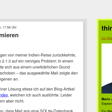
thi
, 17:58 Uhr
imieren
zur Sta
agen von meiner Indien-Reise zurückkehrte,
pp 2.1.3 auf ein nerviges Problem: In einem
te sich aus einem unerklärlichen Grund
schoben – das ausgewählte Mail zeigte den
ngenen an.
ner Lösung stiess ich auf den Blog-Artikel
index
, welchen ich auch ausführte. Leider
Mario 
em aber nicht.
Septem
en, dass Mail.app eine SQLite-Datenbank
Ein We