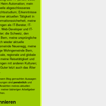
, Heim-Automation; mein
rweile abgeschlossenes
chtsstudium; Erkenntnisse
ner aktuellen Tätigkeit in
ormationssicherheit, meine
ngen als IT-Berater, IT-
, Web-Developer und IT-
ter; die Schweiz, den
 Bern, meine ursprüngliche
h wieder aktuelle
meinde Neuenegg, meine
ige Wohngemeinde Bern,
kale, regionale und globale
; meine Reisetätigkeit und
ngen mit anderen Kulturen;
Guter letzt auch das Älter
.
diesem Blog gemachten Aussagen
nungen sind
persönlich
und
s Ansichten meines aktuellen
 meiner bisherigen Arbeitgeber
ehen.
nnieren