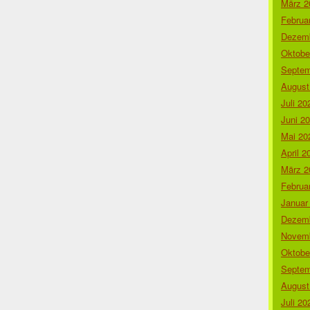
März 2
Februa
Dezemb
Oktobe
Septem
August
Juli 20
Juni 2
Mai 20
April 2
März 2
Februa
Januar
Dezemb
Novemb
Oktobe
Septem
August
Juli 20