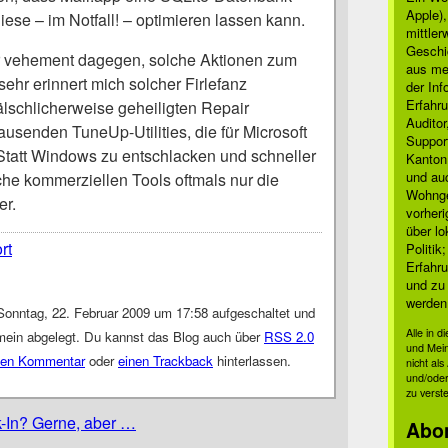
Apple)
ese – im Notfall! – optimieren lassen kann.
mittle
Geschi
er vehement dagegen, solche Aktionen zum
aus mei
ehr erinnert mich solcher Firlefanz
der Inf
Erfahru
lschlicherweise geheiligten Repair
Auditor
ausenden TuneUp-Utilities, die für Microsoft
Suppor
Statt Windows zu entschlacken und schneller
Kanton
und auc
che kommerziellen Tools oftmals nur die
Wohnge
er.
vorher
über lo
rt
Politik
Erfahru
und zu 
werden
Sonntag, 22. Februar 2009 um 17:58 aufgeschaltet und
Alle in 
emein abgelegt. Du kannst das Blog auch über
RSS 2.0
und Mei
nen Kommentar
oder
einen Trackback
hinterlassen.
nicht al
und/oder
zu verst
-In? Gerne, aber …
Abo