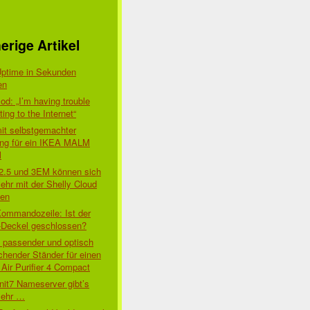
erige Artikel
Uptime in Sekunden
en
d: „I’m having trouble
ing to the Internet“
mit selbstgemachter
ung für ein IKEA MALM
l
 2.5 und 3EM können sich
ehr mit der Shelly Cloud
den
Kommandozeile: Ist der
-Deckel geschlossen?
t passender und optisch
chender Ständer für einen
Air Purifier 4 Compact
nit7 Nameserver gibt’s
mehr …