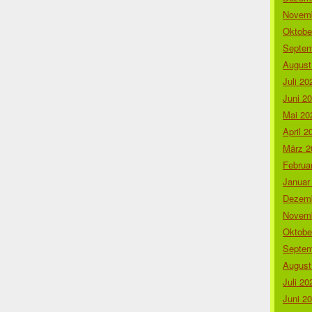
Novemb
Oktobe
Septem
August
Juli 20
Juni 2
Mai 20
April 2
März 2
Februa
Januar
Dezemb
Novemb
Oktobe
Septem
August
Juli 20
Juni 2