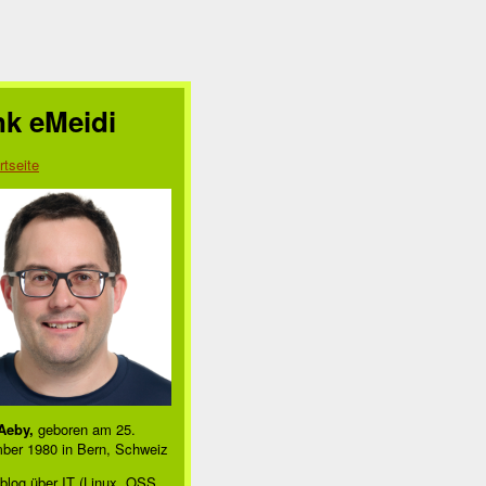
nk eMeidi
rtseite
Aeby,
geboren am 25.
ber 1980 in Bern, Schweiz
blog über IT (Linux, OSS,