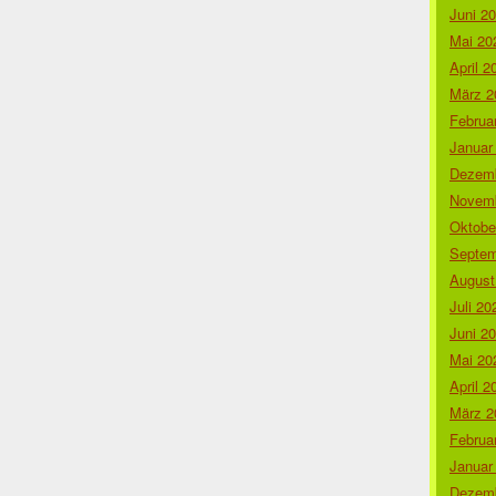
Juni 2
Mai 20
April 2
März 2
Februa
Januar
Dezemb
Novemb
Oktobe
Septem
August
Juli 20
Juni 2
Mai 20
April 2
März 2
Februa
Januar
Dezemb