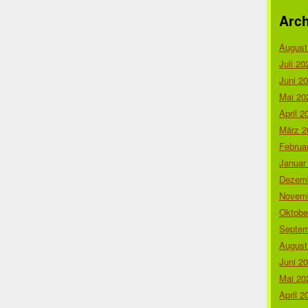
Arch
August
Juli 20
Juni 2
Mai 20
April 2
März 2
Februa
Januar
Dezemb
Novemb
Oktobe
Septem
August
Juni 2
Mai 20
April 2