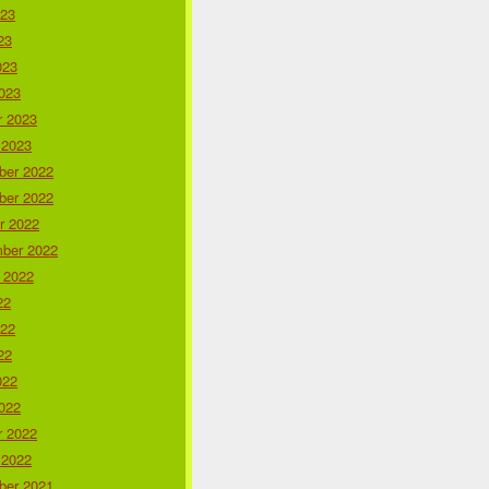
023
23
023
023
r 2023
 2023
er 2022
er 2022
r 2022
ber 2022
 2022
22
022
22
022
022
r 2022
 2022
er 2021