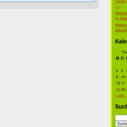
Taylor 
…“
Welche
im lok
Washin
gekauf
Kale
Fe
M
D
2
3
9
10
16
17
23
24
« Jan.
Suc
Suche
nach: