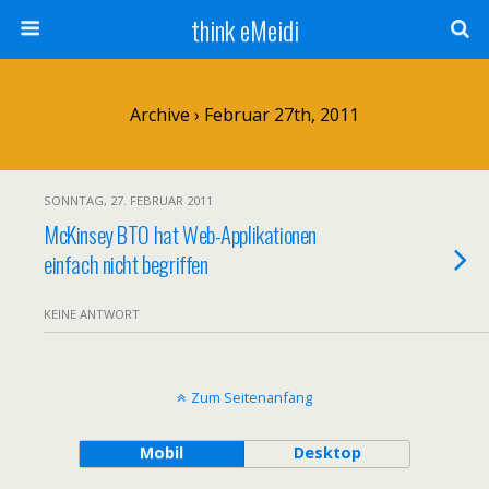
think eMeidi
Archive › Februar 27th, 2011
SONNTAG, 27. FEBRUAR 2011
McKinsey BTO hat Web-Applikationen
einfach nicht begriffen
KEINE ANTWORT
Zum Seitenanfang
Mobil
Desktop