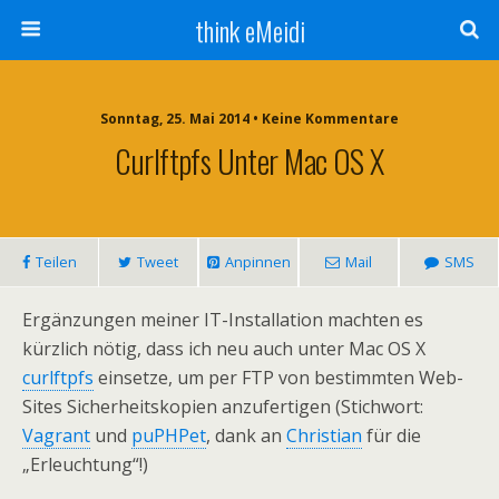
think eMeidi
Sonntag, 25. Mai 2014 • Keine Kommentare
Curlftpfs Unter Mac OS X
Teilen
Tweet
Anpinnen
Mail
SMS
Ergänzungen meiner IT-Installation machten es
kürzlich nötig, dass ich neu auch unter Mac OS X
curlftpfs
einsetze, um per FTP von bestimmten Web-
Sites Sicherheitskopien anzufertigen (Stichwort:
Vagrant
und
puPHPet
, dank an
Christian
für die
„Erleuchtung“!)