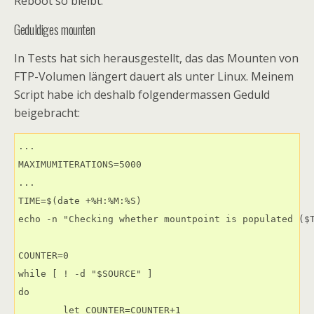
Reboot so bleibt.
Geduldiges mounten
In Tests hat sich herausgestellt, das das Mounten von
FTP-Volumen längert dauert als unter Linux. Meinem
Script habe ich deshalb folgendermassen Geduld
beigebracht:
...

MAXIMUMITERATIONS=5000

...

TIME=$(date +%H:%M:%S)

echo -n "Checking whether mountpoint is populated ($T
COUNTER=0

while [ ! -d "$SOURCE" ]

do

	let COUNTER=COUNTER+1
