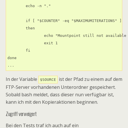
	echo -n "."

	if [ "$COUNTER" -eq "$MAXIMUMITERATIONS" ]

	then

		echo "Mountpoint still not available after $COUNTER iterations. Aborting."

		exit 1

	fi

done

...
In der Variable
ist der Pfad zu einem auf dem
$SOURCE
FTP-Server vorhandenen Unterordner gespeichert.
Sobald bash meldet, dass dieser nun verfügbar ist,
kann ich mit den Kopieraktionen beginnen.
Zugriff verweigert
Bei den Tests traf ich auch auf ein