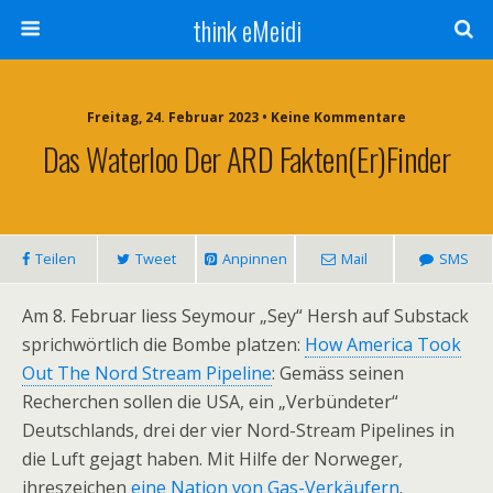
think eMeidi
Freitag, 24. Februar 2023 • Keine Kommentare
Das Waterloo Der ARD Fakten(er)finder
Teilen
Tweet
Anpinnen
Mail
SMS
Am 8. Februar liess Seymour „Sey“ Hersh auf Substack
sprichwörtlich die Bombe platzen:
How America Took
Out The Nord Stream Pipeline
: Gemäss seinen
Recherchen sollen die USA, ein „Verbündeter“
Deutschlands, drei der vier Nord-Stream Pipelines in
die Luft gejagt haben. Mit Hilfe der Norweger,
ihreszeichen
eine Nation von Gas-Verkäufern
.