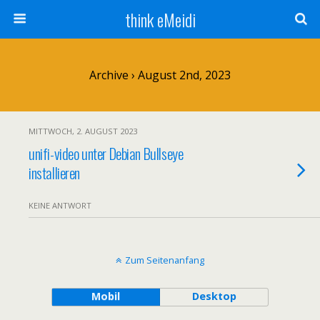
think eMeidi
Archive › August 2nd, 2023
MITTWOCH, 2. AUGUST 2023
unifi-video unter Debian Bullseye
installieren
KEINE ANTWORT
Zum Seitenanfang
Mobil
Desktop