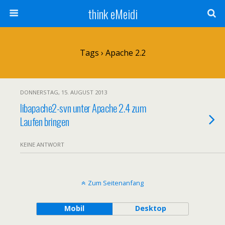
think eMeidi
Tags › Apache 2.2
DONNERSTAG, 15. AUGUST 2013
libapache2-svn unter Apache 2.4 zum
Laufen bringen
KEINE ANTWORT
Zum Seitenanfang
Mobil
Desktop