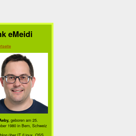
nk eMeidi
rtseite
Aeby,
geboren am 25.
ber 1980 in Bern, Schweiz
blog über IT (Linux, OSS,