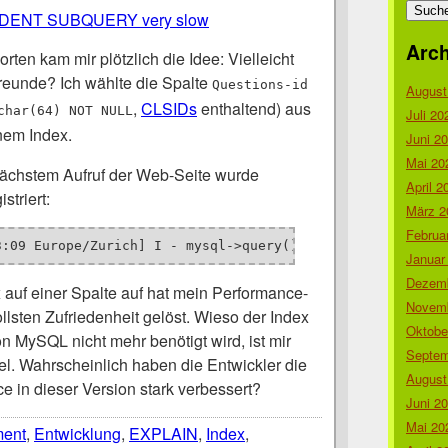
nach:
DENT SUBQUERY very slow
Arch
ten kam mir plötzlich die Idee: Vielleicht
eunde? Ich wählte die Spalte
Questions-id
August
,
CLSIDs
enthaltend) aus
char(64) NOT NULL
Juli 20
nem Index.
Juni 2
Mai 20
nächstem Aufruf der Web-Seite wurde
April 2
striert:
März 2
Februa
3:09 Europe/Zurich] I - mysql->query() took 
0.0412 secs
 
Januar
Dezemb
 auf einer Spalte auf hat mein Performance-
Novemb
lsten Zufriedenheit gelöst. Wieso der Index
Oktobe
on MySQL nicht mehr benötigt wird, ist mir
Septem
el. Wahrscheinlich haben die Entwickler die
August
 in dieser Version stark verbessert?
Juni 2
Mai 20
ment
,
Entwicklung
,
EXPLAIN
,
Index
,