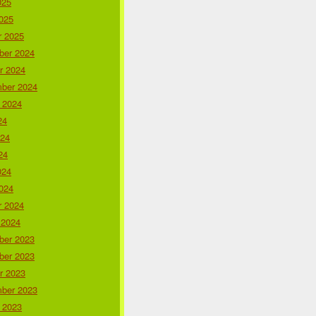
025
025
r 2025
er 2024
r 2024
ber 2024
 2024
24
024
24
024
024
r 2024
 2024
er 2023
er 2023
r 2023
ber 2023
 2023