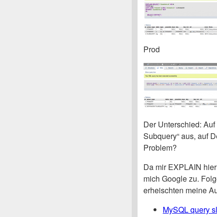
Prod
Der Unterschied: Auf
Subquery“ aus, auf De
Problem?
Da mir EXPLAIN hier n
mich Google zu. Fol
erheischten meine A
MySQL query slo