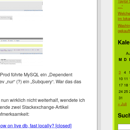
Taylor 
…“
Welche
im lok
Washin
gekauf
Kale
Au
M
D
3
4
 Prod führte MySQL ein „Dependent
10
11
v „nur“ (?) ein „Subquery“. War das das
17
18
24
25
31
un wirklich nicht weiterhalf, wendete ich
« Juli
gende zwei Stackexchange-Artikel
ufmerksamkeit:
Suc
w on live db, fast locally? [closed]
Suche