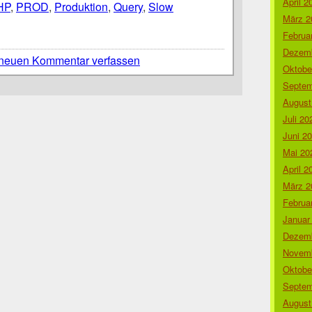
April 2
HP
,
PROD
,
Produktion
,
Query
,
Slow
März 2
Februa
Dezemb
neuen Kommentar verfassen
Oktobe
Septem
August
Juli 20
Juni 2
Mai 20
April 2
März 2
Februa
Januar
Dezemb
Novemb
Oktobe
Septem
August