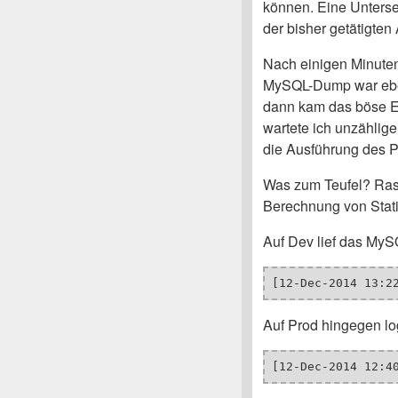
können. Eine Unterse
der bisher getätigten 
Nach einigen Minuten 
MySQL-Dump war eben
dann kam das böse E
wartete ich unzählig
die Ausführung des P
Was zum Teufel? Rasc
Berechnung von Statis
Auf Dev lief das MyS
[12-Dec-2014 13:2
Auf Prod hingegen log
[12-Dec-2014 12:4