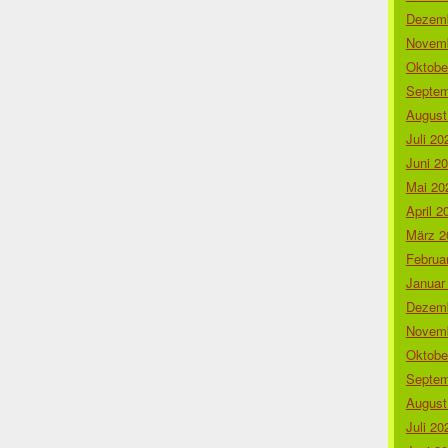
Dezemb
Novemb
Oktobe
Septem
August
Juli 20
Juni 2
Mai 20
April 2
März 2
Februa
Januar
Dezemb
Novemb
Oktobe
Septem
August
Juli 20