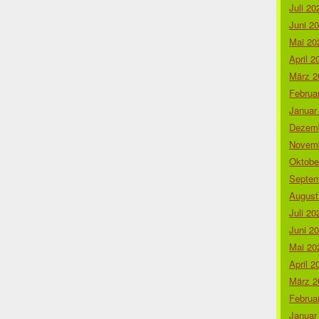
Juli 20
Juni 2
Mai 20
April 2
März 2
Februa
Januar
Dezemb
Novemb
Oktobe
Septem
August
Juli 20
Juni 2
Mai 20
April 2
März 2
Februa
Januar