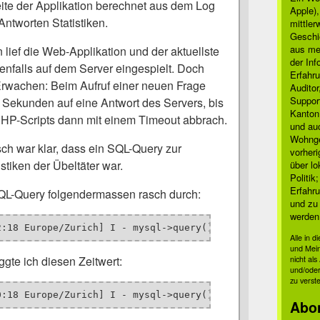
ite der Applikation berechnet aus dem Log
Apple)
Antworten Statistiken.
mittle
Geschi
aus mei
lief die Web-Applikation und der aktuellste
der Inf
falls auf dem Server eingespielt. Doch
Erfahru
rwachen: Beim Aufruf einer neuen Frage
Auditor
Suppor
e Sekunden auf eine Antwort des Servers, bis
Kanton
HP-Scripts dann mit einem Timeout abbrach.
und auc
Wohnge
h war klar, dass ein SQL-Query zur
vorher
tiken der Übeltäter war.
über lo
Politik
Erfahru
QL-Query folgendermassen rasch durch:
und zu 
werden
2:18 Europe/Zurich] I - mysql->query() took 
0.1694 secs
 
Alle in 
und Mei
gte ich diesen Zeitwert:
nicht al
und/oder
zu verst
0:18 Europe/Zurich] I - mysql->query() took 
47.8917 secs
Abo