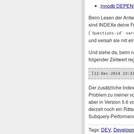
innodb DEPEN
Beim Lesen der Antwor
sind INDEXe deine Fr
(
`Questions-id` var
und versah sie mit ei
Und siehe da, beim 
folgender Zeitwert regi
[12-Dec-2014 23:3
Der zusätzliche Index
Problem zu meiner vol
aber in Version 5.6 v
derzeit noch ein Räts
Subquery-Performance
Tags:
DEV
,
Develop