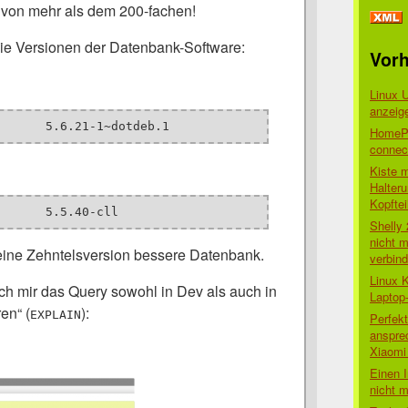
von mehr als dem 200-fachen!
 die Versionen der Datenbank-Software:
Vorh
Linux 
anzeig
-- Server version	5.6.21-1~dotdeb.1
HomePo
connect
Kiste 
Halter
Kopftei
-- Server version	5.5.40-cll
Shelly
nicht m
eine Zehntelsversion bessere Datenbank.
verbin
Linux 
ch mir das Query sowohl in Dev als auch in
Laptop
en“ (
):
EXPLAIN
Perfek
anspre
Xiaomi 
Einen I
nicht 