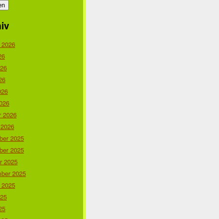
iv
 2026
26
026
26
026
026
r 2026
in %PATH%%APP%.class.php:343 for URI <%URI%> (Referer: %
 2026
er 2025
er 2025
r 2025
ber 2025
 2025
025
25