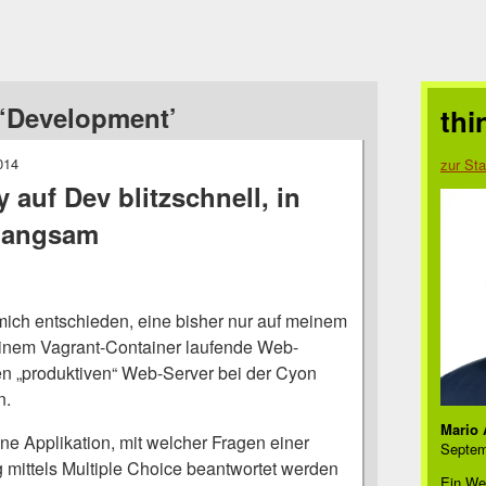
‘Development’
thi
014
zur Sta
auf Dev blitzschnell, in
 langsam
mich entschieden, eine bisher nur auf meinem
einem Vagrant-Container laufende Web-
en „produktiven“ Web-Server bei der Cyon
n.
Mario 
ne Applikation, mit welcher Fragen einer
Septem
g mittels Multiple Choice beantwortet werden
Ein We