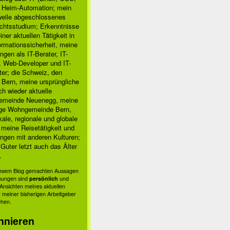
, Heim-Automation; mein
rweile abgeschlossenes
chtsstudium; Erkenntnisse
ner aktuellen Tätigkeit in
ormationssicherheit, meine
ngen als IT-Berater, IT-
, Web-Developer und IT-
ter; die Schweiz, den
 Bern, meine ursprüngliche
h wieder aktuelle
meinde Neuenegg, meine
ige Wohngemeinde Bern,
kale, regionale und globale
; meine Reisetätigkeit und
ngen mit anderen Kulturen;
Guter letzt auch das Älter
.
in /var/www/apps/%APP%/inc/%APP%.class.php:343 for URI (
diesem Blog gemachten Aussagen
nungen sind
persönlich
und
s Ansichten meines aktuellen
 meiner bisherigen Arbeitgeber
ehen.
 in %PATH%%APP%.class.php:343 for URI <%URI%> (Referer: 
nnieren