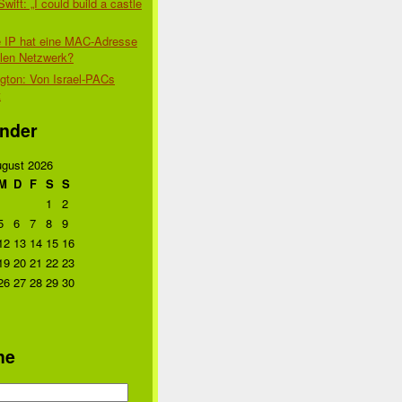
Swift: „I could build a castle
 IP hat eine MAC-Adresse
alen Netzwerk?
gton: Von Israel-PACs
t
nder
gust 2026
M
D
F
S
S
1
2
5
6
7
8
9
12
13
14
15
16
19
20
21
22
23
26
27
28
29
30
he
n