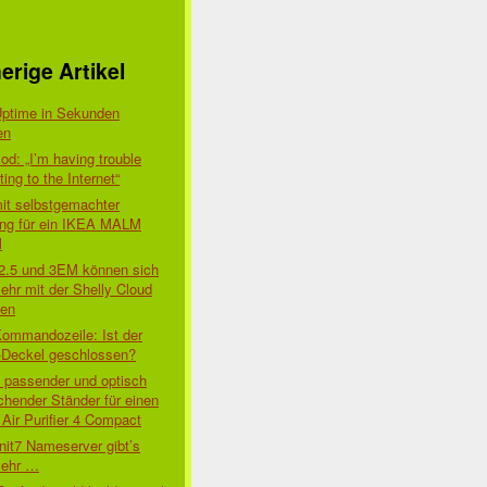
erige Artikel
Uptime in Sekunden
en
d: „I’m having trouble
ing to the Internet“
mit selbstgemachter
ung für ein IKEA MALM
l
 2.5 und 3EM können sich
ehr mit der Shelly Cloud
den
Kommandozeile: Ist der
-Deckel geschlossen?
t passender und optisch
chender Ständer für einen
Air Purifier 4 Compact
nit7 Nameserver gibt’s
mehr …