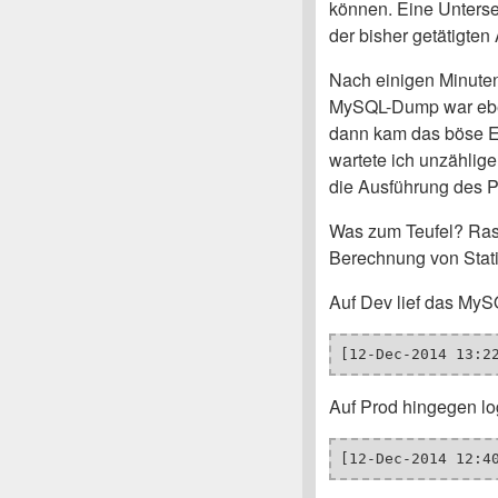
können. Eine Unterse
der bisher getätigten 
Nach einigen Minuten 
MySQL-Dump war eben
dann kam das böse E
wartete ich unzählig
die Ausführung des P
Was zum Teufel? Rasc
Berechnung von Statis
Auf Dev lief das MyS
[12-Dec-2014 13:2
Auf Prod hingegen log
[12-Dec-2014 12:4