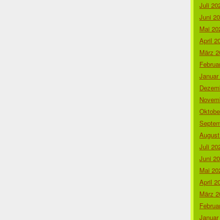
Juli 20
Juni 2
Mai 20
April 2
März 2
Februa
Januar
Dezemb
Novemb
Oktobe
Septem
August
Juli 20
Juni 2
Mai 20
April 2
März 2
Februa
Januar