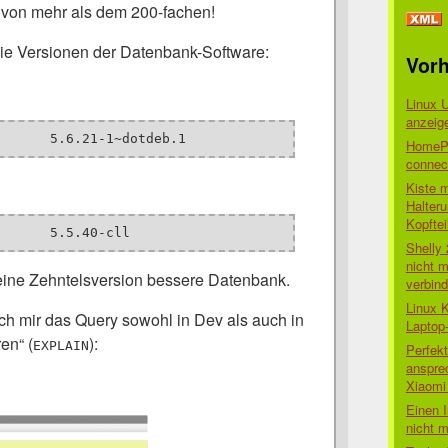
von mehr als dem 200-fachen!
 die Versionen der Datenbank-Software:
Vorh
Linux 
anzeig
-- Server version	5.6.21-1~dotdeb.1
HomePo
connect
Kiste 
Halter
Kopftei
-- Server version	5.5.40-cll
Shelly
nicht m
eine Zehntelsversion bessere Datenbank.
verbin
Linux 
ch mir das Query sowohl in Dev als auch in
Laptop
en“ (
):
EXPLAIN
Perfek
anspre
Xiaomi 
Einen I
nicht 