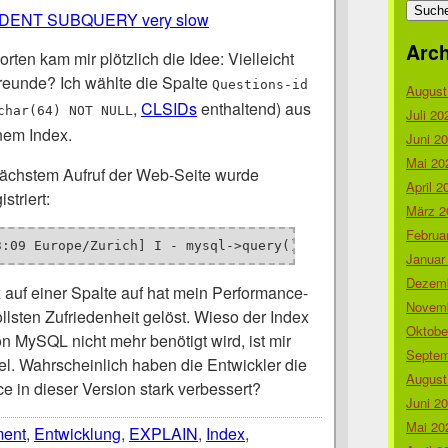
nach:
DENT SUBQUERY very slow
Arch
ten kam mir plötzlich die Idee: Vielleicht
eunde? Ich wählte die Spalte
Questions-id
August
,
CLSIDs
enthaltend) aus
char(64) NOT NULL
Juli 20
nem Index.
Juni 2
Mai 20
nächstem Aufruf der Web-Seite wurde
April 2
striert:
März 2
Februa
3:09 Europe/Zurich] I - mysql->query() took 
0.0412 secs
 
Januar
Dezemb
 auf einer Spalte auf hat mein Performance-
Novemb
lsten Zufriedenheit gelöst. Wieso der Index
Oktobe
on MySQL nicht mehr benötigt wird, ist mir
Septem
el. Wahrscheinlich haben die Entwickler die
August
 in dieser Version stark verbessert?
Juni 2
Mai 20
ment
,
Entwicklung
,
EXPLAIN
,
Index
,