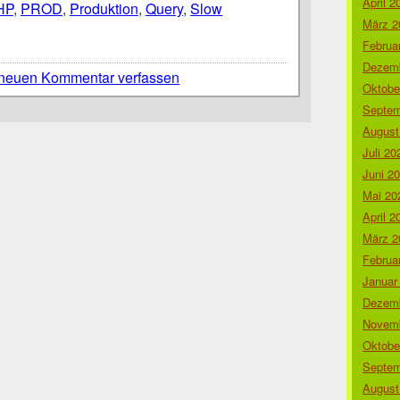
April 2
HP
,
PROD
,
Produktion
,
Query
,
Slow
März 2
Februa
Dezemb
neuen Kommentar verfassen
Oktobe
Septem
August
Juli 20
Juni 2
Mai 20
April 2
März 2
Februa
Januar
Dezemb
Novemb
Oktobe
Septem
August