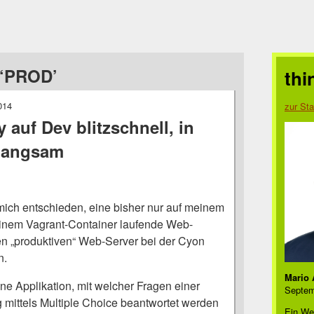
 ‘PROD’
thi
014
zur Sta
auf Dev blitzschnell, in
 langsam
mich entschieden, eine bisher nur auf meinem
einem Vagrant-Container laufende Web-
en „produktiven“ Web-Server bei der Cyon
n.
Mario 
ne Applikation, mit welcher Fragen einer
Septem
g mittels Multiple Choice beantwortet werden
Ein We