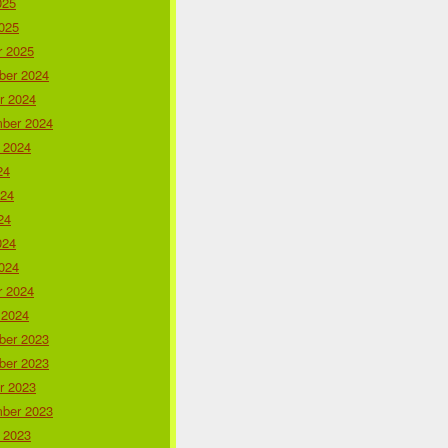
025
025
r 2025
er 2024
r 2024
ber 2024
 2024
24
024
24
024
024
r 2024
 2024
er 2023
er 2023
r 2023
ber 2023
 2023