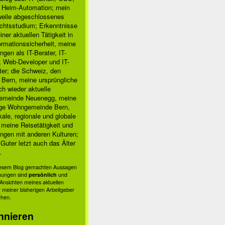
, Heim-Automation; mein
rweile abgeschlossenes
chtsstudium; Erkenntnisse
ner aktuellen Tätigkeit in
ormationssicherheit, meine
ngen als IT-Berater, IT-
, Web-Developer und IT-
ter; die Schweiz, den
 Bern, meine ursprüngliche
h wieder aktuelle
meinde Neuenegg, meine
ige Wohngemeinde Bern,
kale, regionale und globale
; meine Reisetätigkeit und
ngen mit anderen Kulturen;
Guter letzt auch das Älter
.
in /var/www/apps/%APP%/inc/%APP%.class.php:343 for URI (
diesem Blog gemachten Aussagen
nungen sind
persönlich
und
s Ansichten meines aktuellen
 meiner bisherigen Arbeitgeber
ehen.
 in %PATH%%APP%.class.php:343 for URI <%URI%> (Referer: 
nnieren