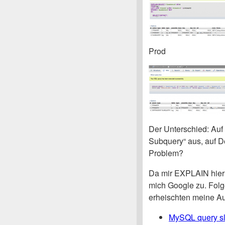
Prod
Der Unterschied: Auf
Subquery“ aus, auf De
Problem?
Da mir EXPLAIN hier n
mich Google zu. Fol
erheischten meine A
MySQL query slo