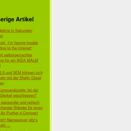
erige Artikel
Uptime in Sekunden
en
d: „I’m having trouble
ing to the Internet“
mit selbstgemachter
ung für ein IKEA MALM
l
 2.5 und 3EM können sich
ehr mit der Shelly Cloud
den
Kommandozeile: Ist der
-Deckel geschlossen?
t passender und optisch
chender Ständer für einen
Air Purifier 4 Compact
nit7 Nameserver gibt’s
mehr …