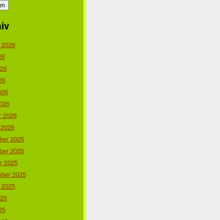
iv
 2026
26
026
26
026
026
r 2026
in %PATH%%APP%.class.php:343 for URI <%URI%> (Referer: %
 2026
er 2025
er 2025
r 2025
ber 2025
 2025
025
25