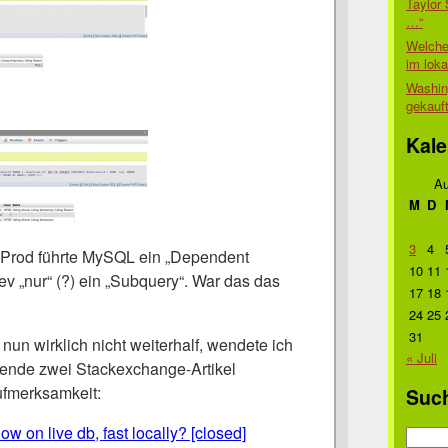
Taylor 
…“
Welche
im lok
Washin
gekauf
Kale
Au
M
D
3
4
 Prod führte MySQL ein „Dependent
10
11
v „nur“ (?) ein „Subquery“. War das das
17
18
24
25
31
un wirklich nicht weiterhalf, wendete ich
« Juli
gende zwei Stackexchange-Artikel
ufmerksamkeit:
Suc
w on live db, fast locally? [closed]
Suche