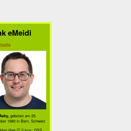
nk eMeidi
rtseite
Aeby,
geboren am 25.
ber 1980 in Bern, Schweiz
blog über IT (Linux, OSS,