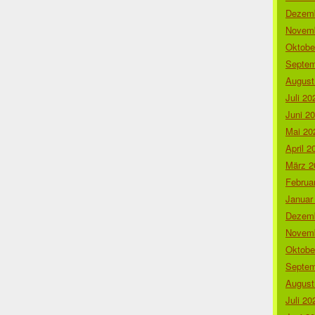
Dezemb
Novemb
Oktobe
Septem
August
Juli 20
Juni 2
Mai 20
April 2
März 2
Februa
Januar
Dezemb
Novemb
Oktobe
Septem
August
Juli 20