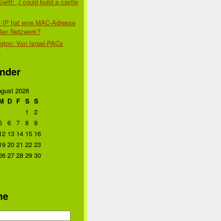
Swift: „I could build a castle
 IP hat eine MAC-Adresse
alen Netzwerk?
gton: Von Israel-PACs
t
nder
gust 2026
M
D
F
S
S
1
2
5
6
7
8
9
12
13
14
15
16
19
20
21
22
23
26
27
28
29
30
he
n