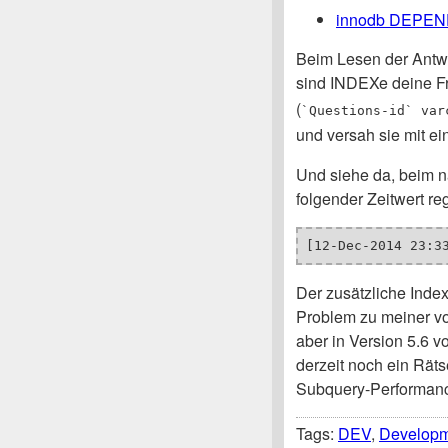
innodb DEPEN
Beim Lesen der Antwor
sind INDEXe deine Fr
(
`Questions-id` var
und versah sie mit ei
Und siehe da, beim 
folgender Zeitwert regi
[12-Dec-2014 23:3
Der zusätzliche Index
Problem zu meiner vol
aber in Version 5.6 v
derzeit noch ein Räts
Subquery-Performance
Tags:
DEV
,
Develop