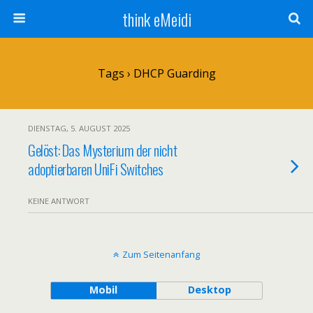
think eMeidi
Tags › DHCP Guarding
DIENSTAG, 5. AUGUST 2025
Gelöst: Das Mysterium der nicht
adoptierbaren UniFi Switches
KEINE ANTWORT
Zum Seitenanfang
Mobil
Desktop