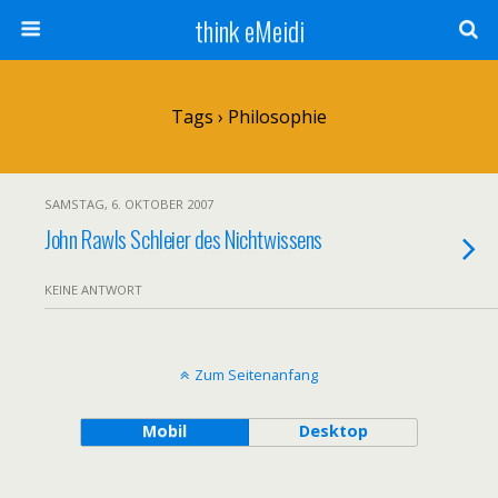
think eMeidi
Tags › Philosophie
SAMSTAG, 6. OKTOBER 2007
John Rawls Schleier des Nichtwissens
KEINE ANTWORT
Zum Seitenanfang
Mobil
Desktop