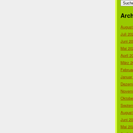
nach:
Arch
August
Juli 20
Juni 2
Mai 20
April 2
März 2
Februa
Januar
Dezemb
Novemb
Oktobe
Septem
August
Juni 2
Mai 20