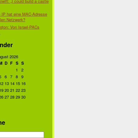
Swift: „I could build a castle
 IP hat eine MAC-Adresse
alen Netzwerk?
gton: Von Israel-PACs
t
nder
gust 2026
M
D
F
S
S
1
2
5
6
7
8
9
12
13
14
15
16
19
20
21
22
23
26
27
28
29
30
he
n