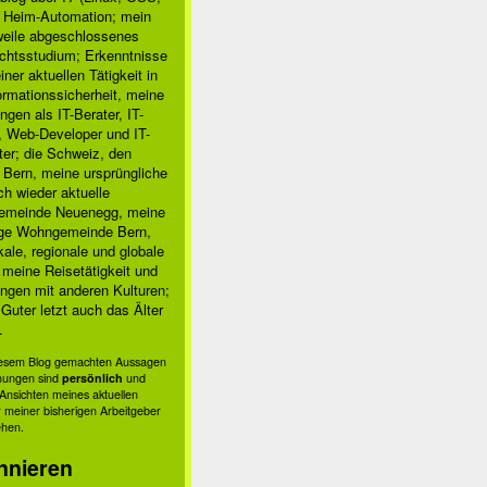
, Heim-Automation; mein
rweile abgeschlossenes
chtsstudium; Erkenntnisse
ner aktuellen Tätigkeit in
ormationssicherheit, meine
ngen als IT-Berater, IT-
, Web-Developer und IT-
ter; die Schweiz, den
 Bern, meine ursprüngliche
h wieder aktuelle
done; wait

meinde Neuenegg, meine
ige Wohngemeinde Bern,
kale, regionale und globale
; meine Reisetätigkeit und
ngen mit anderen Kulturen;
Guter letzt auch das Älter
.
diesem Blog gemachten Aussagen
nungen sind
persönlich
und
s Ansichten meines aktuellen
 meiner bisherigen Arbeitgeber
ehen.
nnieren