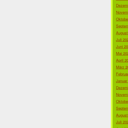
Dezemb
Novemb
Oktobe
Septem
August
Juli 20
Juni 2
Mai 20
April 2
März 2
Februa
Januar
Dezemb
Novemb
Oktobe
Septem
August
Juli 20