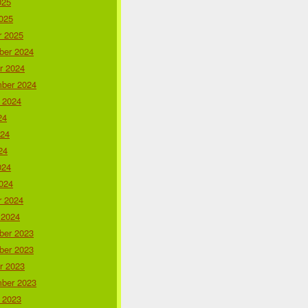
025
025
r 2025
er 2024
r 2024
ber 2024
 2024
24
024
24
024
024
r 2024
 2024
er 2023
er 2023
r 2023
ber 2023
 2023