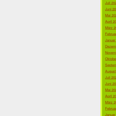
Juli 20
Juni 2
Mai 20
April 2
März 2
Februa
Januar
Dezemb
Novemb
Oktobe
Septem
August
Juli 20
Juni 2
Mai 20
April 2
März 2
Februa
Januar