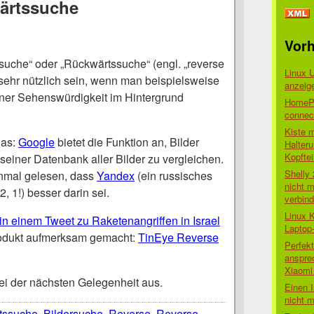
ärtssuche
Vorh
suche“ oder „Rückwärtssuche“ (engl. „reverse
Linux 
sehr nützlich sein, wenn man beispielsweise
anzeig
ner Sehenswürdigkeit im Hintergrund
HomePo
connect
Kiste 
das:
Google
bietet die Funktion an, Bilder
Halter
Kopftei
seiner Datenbank aller Bilder zu vergleichen.
Shelly
inmal gelesen, dass
Yandex
(ein russisches
nicht m
2, 1!) besser darin sei.
verbin
Linux 
in einem Tweet zu Raketenangriffen in Israel
Laptop
Produkt aufmerksam gemacht:
TinEye Reverse
Perfek
anspre
Xiaomi 
bei der nächsten Gelegenheit aus.
Einen I
nicht 
tssuche
,
Bildersuche
,
Reverse
,
Reverse