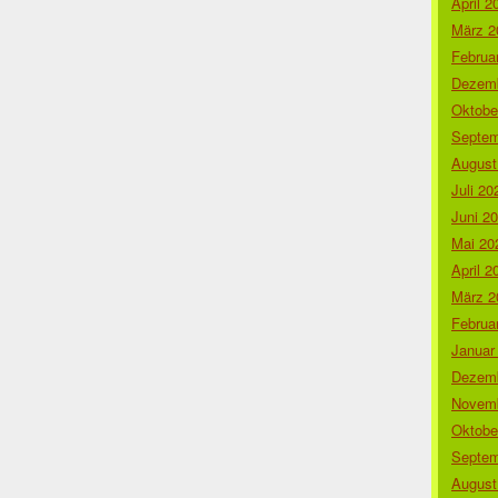
April 2
März 2
Februa
Dezemb
Oktobe
Septem
August
Juli 20
Juni 2
Mai 20
April 2
März 2
Februa
Januar
Dezemb
Novemb
Oktobe
Septem
August