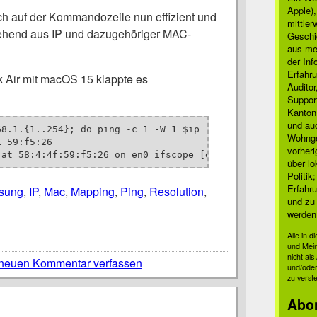
Apple)
ch auf der Kommandozeile nun effizient und
mittle
tehend aus IP und dazugehöriger MAC-
Geschi
aus mei
der Inf
Erfahru
Air mit macOS 15 klappte es
Auditor
Suppor
Kanton
und auc
68.1.{1..254}; do ping -c 1 -W 1 $ip | grep "64 bytes" & 
Wohnge
 59:f5:26

vorher
 at 58:4:4f:59:f5:26 on en0 ifscope [ethernet]
über lo
Politik
Erfahru
ösung
,
IP
,
Mac
,
Mapping
,
Ping
,
Resolution
,
und zu 
werden
Alle in 
und Mei
nicht al
neuen Kommentar verfassen
und/oder
zu verst
Abo