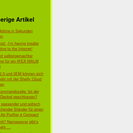
erige Artikel
Uptime in Sekunden
en
d: „I’m having trouble
ing to the Internet“
mit selbstgemachter
ung für ein IKEA MALM
l
 2.5 und 3EM können sich
ehr mit der Shelly Cloud
den
Kommandozeile: Ist der
-Deckel geschlossen?
t passender und optisch
chender Ständer für einen
Air Purifier 4 Compact
nit7 Nameserver gibt’s
mehr …