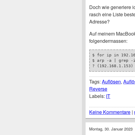
Doch wie generiere i
rasch eine Liste bes
Adresse?
Auf meinem MacBook 
folgendermassen:
$ for ip in 192.1
$ arp -a | grep -i
? (192.168.1.153)
Tags:
Auflösen
,
Aufl
Reverse
Labels:
IT
Keine Kommentare
|
Montag, 30. Januar 2023