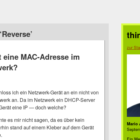
‘Reverse’
thi
zur Sta
t eine MAC-Adresse im
werk?
loss ich ein Netzwerk-Gerät an ein nicht von
werk an. Da im Netzwerk ein DHCP-Server
in Gerät eine IP — doch welche?
te es mir nicht sagen, da es über kein
Mario 
erhin stand auf einem Kleber auf dem Gerät
Septem
.
Ein We