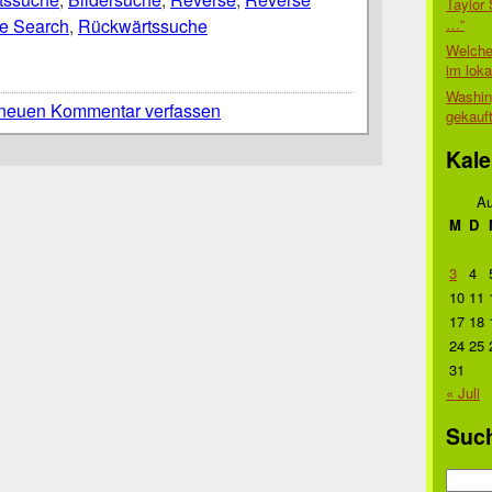
Taylor 
…“
e Search
,
Rückwärtssuche
Welche
im lok
Washin
neuen Kommentar verfassen
gekauf
Kale
Au
M
D
3
4
10
11
17
18
24
25
31
« Juli
Suc
Suche