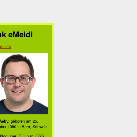
nk eMeidi
rtseite
Aeby,
geboren am 25.
ber 1980 in Bern, Schweiz
blog über IT (Linux, OSS,