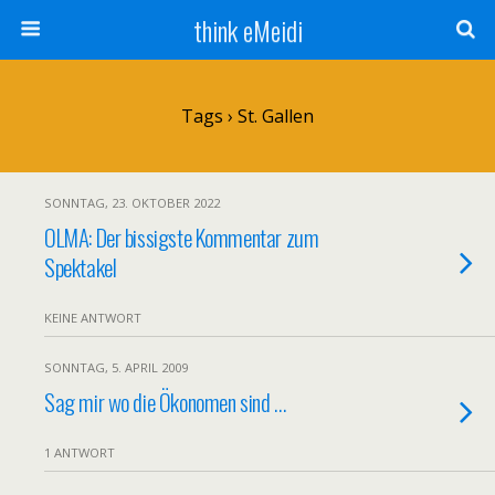
think eMeidi
Tags › St. Gallen
SONNTAG, 23. OKTOBER 2022
OLMA: Der bissigste Kommentar zum
Spektakel
KEINE ANTWORT
SONNTAG, 5. APRIL 2009
Sag mir wo die Ökonomen sind …
1 ANTWORT