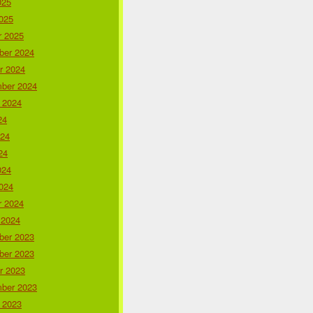
025
025
r 2025
er 2024
r 2024
ber 2024
 2024
24
024
24
024
024
r 2024
 2024
er 2023
er 2023
r 2023
ber 2023
 2023