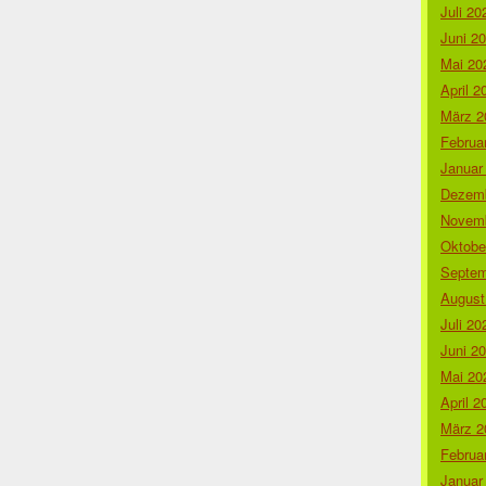
Juli 20
Juni 2
Mai 20
April 2
März 2
Februa
Januar
Dezemb
Novemb
Oktobe
Septem
August
Juli 20
Juni 2
Mai 20
April 2
März 2
Februa
Januar