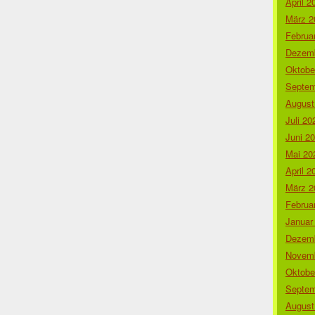
April 2
März 2
Februa
Dezemb
Oktobe
Septem
August
Juli 20
Juni 2
Mai 20
April 2
März 2
Februa
Januar
Dezemb
Novemb
Oktobe
Septem
August