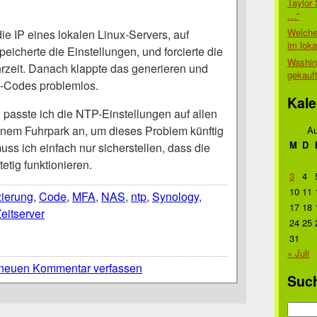
Taylor 
…“
Welche
die IP eines lokalen Linux-Servers, auf
im lok
eicherte die Einstellungen, und forcierte die
Washin
hrzeit. Danach klappte das generieren und
gekauf
P-Codes problemlos.
Kale
 passte ich die NTP-Einstellungen auf allen
nem Fuhrpark an, um dieses Problem künftig
Au
M
D
uss ich einfach nur sicherstellen, dass die
etig funktionieren.
3
4
10
11
zierung
,
Code
,
MFA
,
NAS
,
ntp
,
Synology
,
17
18
eitserver
24
25
31
« Juli
neuen Kommentar verfassen
Suc
Suche