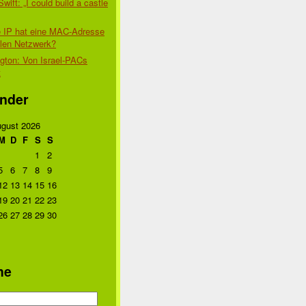
Swift: „I could build a castle
 IP hat eine MAC-Adresse
alen Netzwerk?
gton: Von Israel-PACs
t
nder
gust 2026
M
D
F
S
S
1
2
5
6
7
8
9
12
13
14
15
16
19
20
21
22
23
26
27
28
29
30
he
n