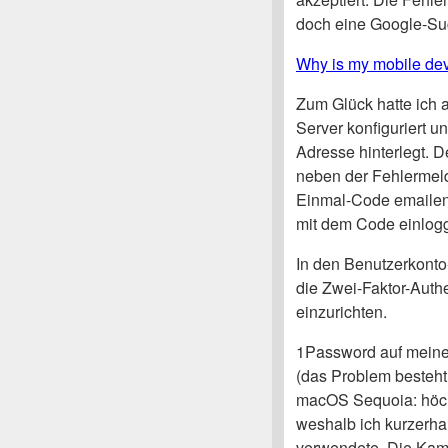
doch eine Google-Suc
Why is my mobile dev
Zum Glück hatte ich
Server konfiguriert 
Adresse hinterlegt. 
neben der Fehlermeld
Einmal-Code emailen 
mit dem Code einlog
In den Benutzerkonto
die Zwei-Faktor-Authe
einzurichten.
1Password auf meine
(das Problem besteht
macOS Sequoia: höchs
weshalb ich kurzerh
verwendete. Die Kam