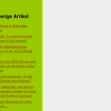
erige Artikel
Uptime in Sekunden
en
d: „I’m having trouble
ing to the Internet“
mit selbstgemachter
ung für ein IKEA MALM
l
 2.5 und 3EM können sich
ehr mit der Shelly Cloud
den
Kommandozeile: Ist der
-Deckel geschlossen?
t passender und optisch
chender Ständer für einen
Air Purifier 4 Compact
nit7 Nameserver gibt’s
mehr …