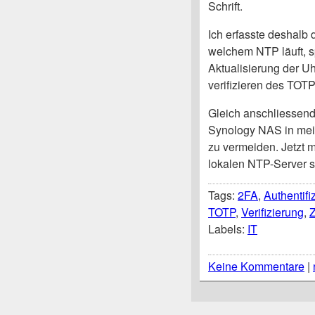
Schrift.
Ich erfasste deshalb 
welchem NTP läuft, sp
Aktualisierung der U
verifizieren des TOT
Gleich anschliessend
Synology NAS in mei
zu vermeiden. Jetzt m
lokalen NTP-Server st
Tags:
2FA
,
Authentifi
TOTP
,
Verifizierung
,
Z
Labels:
IT
Keine Kommentare
|