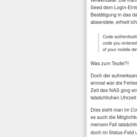
Seed dem Login-Eintr
Bestätigung in das d
absendete, erhielt i
Code authenticati
code you entered 
of your mobile dev
Was zum Teufel?!
Doch der aufmerksame
einmal war die Fehler
Zeit des NAS ging ein
tatsächlichen Uhrzeit
Dies sieht man im
Co
es auch die Möglichke
meinem Fall tatsächli
doch im Status-Feld u