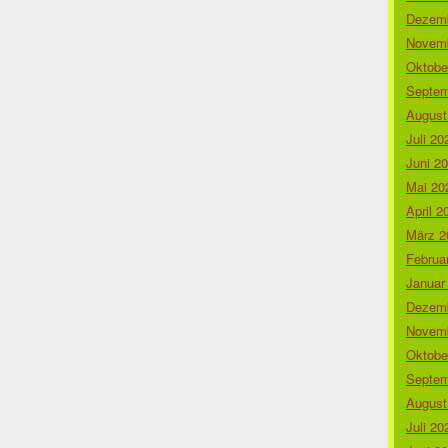
Dezemb
Novemb
Oktobe
Septem
August
Juli 20
Juni 2
Mai 20
April 2
März 2
Februa
Januar
Dezemb
Novemb
Oktobe
Septem
August
Juli 20