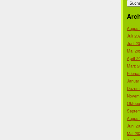
nach:
Arch
August
Juli 20
Juni 2
Mai 20
April 2
März 2
Februa
Januar
Dezemb
Novemb
Oktobe
Septem
August
Juni 2
Mai 20