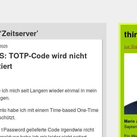
Zeitserver’
thi
2025
zur Sta
S: TOTP-Code wird nicht
iert
e ich mich seit Langem wieder einmal in mein
gen.
onto habe ich mit einem Time-based One-Time
chützt.
Mario 
Septem
 1Password gelieferte Code irgendwie nicht
Ein We
meldung habe ich mir leider nicht notiert,