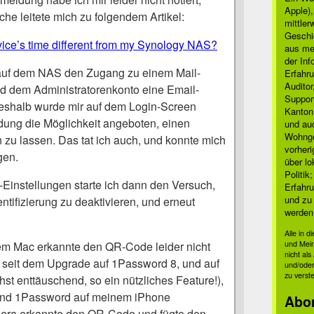
Apple)
he leitete mich zu folgendem Artikel:
mittle
Geschi
ice’s time different from my Synology NAS?
aus mei
der Inf
 auf dem NAS den Zugang zu einem Mail-
Erfahru
Auditor
und dem Administratorenkonto eine Email-
Suppor
Deshalb wurde mir auf dem Login-Screen
Kanton
ung die Möglichkeit angeboten, einen
und auc
Wohnge
zu lassen. Das tat ich auch, und konnte mich
vorher
gen.
über lo
Politik
-Einstellungen starte ich dann den Versuch,
Erfahru
und zu 
ntifizierung zu deaktivieren, und erneut
werden
Alle in 
m Mac erkannte den QR-Code leider nicht
und Mei
nicht al
 seit dem Upgrade auf 1Password 8, und auf
und/oder
zu verst
t enttäuschend, so ein nützliches Feature!),
and 1Password auf meinem iPhone
Abo
era erkannte den QR-Code und fügte den