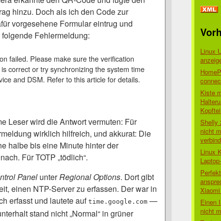
ag hinzu. Doch als ich den Code zur
afür vorgesehene Formular eintrug und
Vorh
ch folgende Fehlermeldung:
Linux 
on failed. Please make sure the verification
anzeig
is correct or try synchronizing the system time
HomePo
ice and DSM. Refer to this article for details.
connect
Kiste 
Halter
Kopftei
 Leser wird die Antwort vermuten: Für
Shelly
nicht m
meldung wirklich hilfreich, und akkurat: Die
verbin
e halbe bis eine Minute hinter der
Linux 
 nach. Für TOTP „tödlich“.
Laptop
Perfek
ntrol Panel
unter
Regional Options
. Dort gibt
anspre
it, einen NTP-Server zu erfassen. Der war in
Xiaomi 
ch erfasst und lautete auf
—
Einen I
time.google.com
nicht 
nterhalt stand nicht „Normal“ in grüner