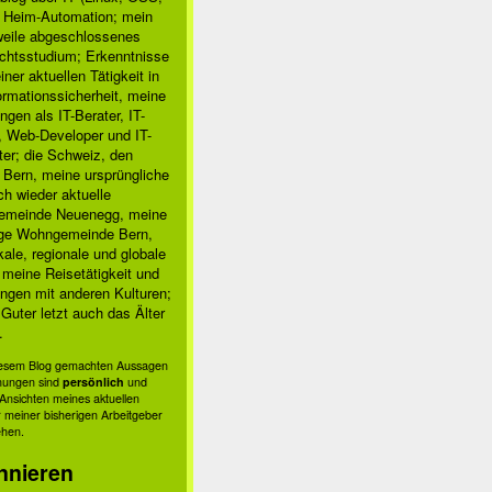
, Heim-Automation; mein
rweile abgeschlossenes
chtsstudium; Erkenntnisse
ner aktuellen Tätigkeit in
ormationssicherheit, meine
ngen als IT-Berater, IT-
, Web-Developer und IT-
ter; die Schweiz, den
 Bern, meine ursprüngliche
h wieder aktuelle
meinde Neuenegg, meine
ige Wohngemeinde Bern,
kale, regionale und globale
; meine Reisetätigkeit und
ngen mit anderen Kulturen;
Guter letzt auch das Älter
.
diesem Blog gemachten Aussagen
nungen sind
persönlich
und
s Ansichten meines aktuellen
 meiner bisherigen Arbeitgeber
ehen.
nnieren