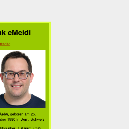
nk eMeidi
rtseite
Aeby,
geboren am 25.
ber 1980 in Bern, Schweiz
blog über IT (Linux, OSS,