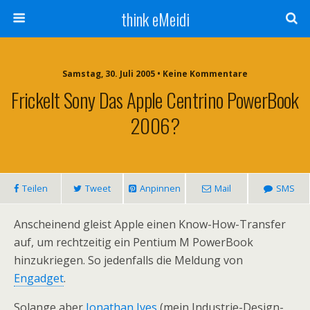
think eMeidi
Samstag, 30. Juli 2005 • Keine Kommentare
Frickelt Sony Das Apple Centrino PowerBook
2006?
Teilen
Tweet
Anpinnen
Mail
SMS
Anscheinend gleist Apple einen Know-How-Transfer
auf, um rechtzeitig ein Pentium M PowerBook
hinzukriegen. So jedenfalls die Meldung von
Engadget
.
Solange aber
Jonathan Ives
(mein Industrie-Design-