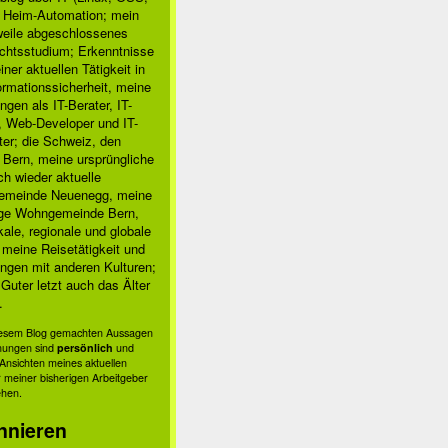
, Heim-Automation; mein
rweile abgeschlossenes
chtsstudium; Erkenntnisse
ner aktuellen Tätigkeit in
ormationssicherheit, meine
ngen als IT-Berater, IT-
, Web-Developer und IT-
ter; die Schweiz, den
 Bern, meine ursprüngliche
h wieder aktuelle
meinde Neuenegg, meine
ige Wohngemeinde Bern,
kale, regionale und globale
; meine Reisetätigkeit und
ngen mit anderen Kulturen;
Guter letzt auch das Älter
.
diesem Blog gemachten Aussagen
nungen sind
persönlich
und
s Ansichten meines aktuellen
 meiner bisherigen Arbeitgeber
ehen.
nnieren