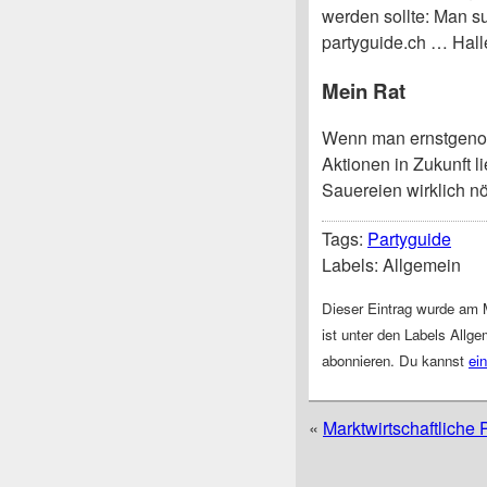
werden sollte: Man su
partyguide.ch … Halle
Mein Rat
Wenn man ernstgeno
Aktionen in Zukunft l
Sauereien wirklich nö
Tags:
Partyguide
Labels: Allgemein
Dieser Eintrag wurde am 
ist unter den Labels Allg
abonnieren. Du kannst
ei
«
Marktwirtschaftliche 