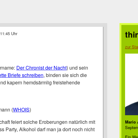
thi
 11:45 Uhr
zur Sta
ername:
Der Chronist der Nacht
) und sein
ette Briefe schreiben
, binden sie sich die
und kapern hemdsärmlig freistehende
mann (
WHOIS
)
haft feiert solche Eroberungen natürlich mit
Mario 
Septem
 Party, Alkohol darf man ja dort noch nicht
Ein We