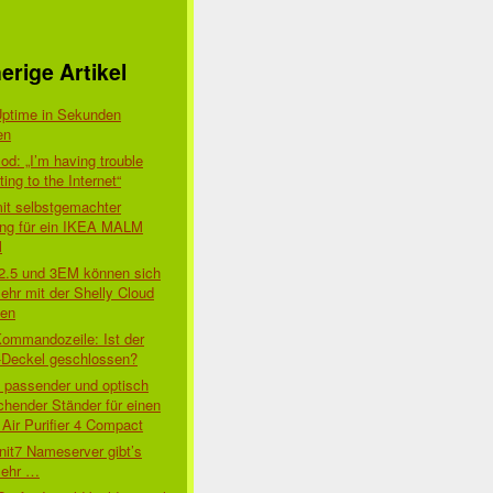
erige Artikel
Uptime in Sekunden
en
d: „I’m having trouble
ing to the Internet“
mit selbstgemachter
ung für ein IKEA MALM
l
 2.5 und 3EM können sich
ehr mit der Shelly Cloud
den
Kommandozeile: Ist der
-Deckel geschlossen?
t passender und optisch
chender Ständer für einen
Air Purifier 4 Compact
nit7 Nameserver gibt’s
mehr …