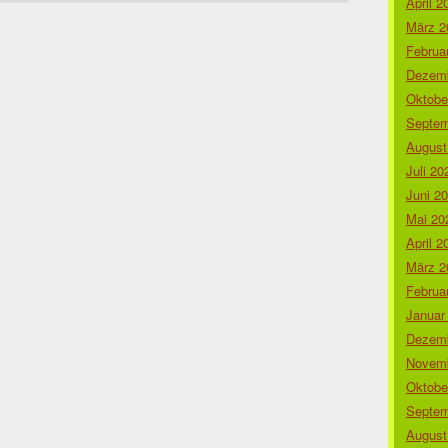
April 2
März 2
Februa
Dezemb
Oktobe
Septem
August
Juli 20
Juni 2
Mai 20
April 2
März 2
Februa
Januar
Dezemb
Novemb
Oktobe
Septem
August