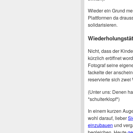
Wieder ein Grund meh
Plattformen da drauss
solidarisieren.
Wiederholungstät
Nicht, dass der Kinde
kürzlich eröffnet wor
Fotograf seine eigene
fackelte der anschein
reservierte sich zwe
(Unter uns: Denen has
*schulterklopf*)
In einem kurzen Auge
wohl darauf, lieber
Si
einzubauen
und verg
begleichen. Heute
ge