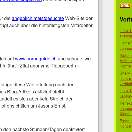
ur die
angeblich meistbesuchte
Web-Site der
Vorh
gt auch über die hinterlistigsten Mitarbeiter.
Linux 
anzeig
HomePo
connect
Kiste 
ich auf
www.pornoguide.ch
und schaue, wo
Halter
hinführt“ (Zitat anonyme Tippgeberin –
Kopftei
Shelly
nicht m
verbin
 lange diese Weiterleitung nach der
Linux 
s Blog-Artikels aktiviert bleibt.
Laptop
ndelt es sich aber kein Streich der
Perfek
 offensichtlich um Jasons Ernst:
anspre
Xiaomi 
Einen I
nicht 
in den nächste Stunden/Tagen deaktiviert