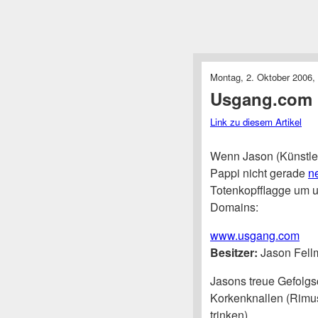
Montag, 2. Oktober 2006,
Usgang.com
Link zu diesem Artikel
Wenn Jason (Künstl
Pappi nicht gerade
n
Totenkopfflagge um 
Domains:
www.usgang.com
Besitzer:
Jason Fell
Jasons treue Gefolgsc
Korkenknallen (Rimuss
trinken).