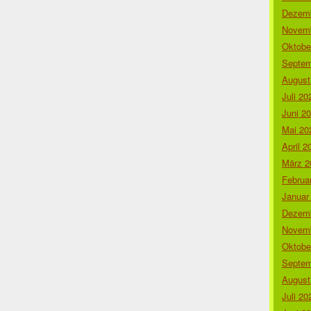
Dezemb
Novemb
Oktobe
Septem
August
Juli 20
Juni 2
Mai 20
April 2
März 2
Februa
Januar
Dezemb
Novemb
Oktobe
Septem
August
Juli 20