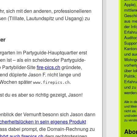
Apple)
mittle
r, sich mit den anderen, professionelleren
Geschi
en (Tilllate, Lautundspitz und Usgang) zu
aus mei
der Inf
Erfahru
Auditor
er
Suppor
Kanton
rgarten im Partyguide-Hauptquartier erst
und auc
den ist – als ein scheidender Partyguide-
Wohnge
vorher
 Partybilder-Site
fire-pics.ch
gründete,
über lo
end düpierte Jason F. nicht lange und
Politik
i Wochen später
.
Erfahru
www.firepics.ch
und zu 
werden
t du es aber so richtig gezeigt, Jason!
Alle in 
und Mei
nicht al
nblick der Vernunft besonn sich Jason dann
und/oder
zu verst
cherheitslücken in sein eigenes Produkt
ass dabei prompt, die Domain-Rechnung zu
Abo
hört auch firepics.ch
dem rechtmässigen