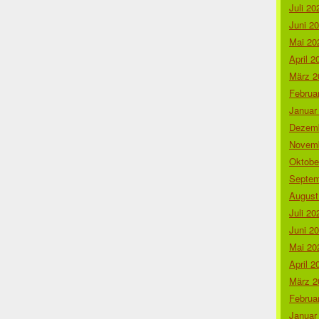
Juli 20
Juni 2
Mai 20
April 2
März 2
Februa
Januar
Dezemb
Novemb
Oktobe
Septem
August
Juli 20
Juni 2
Mai 20
April 2
März 2
Februa
Januar