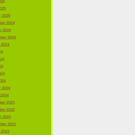
025
025
r 2025
er 2024
r 2024
ber 2024
 2024
24
024
24
024
024
r 2024
 2024
er 2023
er 2023
r 2023
ber 2023
 2023