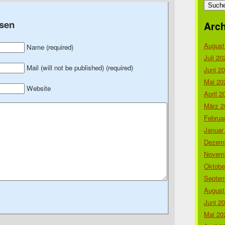
nach:
sen
Arch
August
Name (required)
Juli 20
Mail (will not be published) (required)
Juni 2
Mai 20
Website
April 2
März 2
Februa
Januar
Dezemb
Novemb
Oktobe
Septem
August
Juni 2
Mai 20