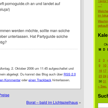
Taylor 
rft pornoguide.ch an und landet auf
…“
luja!)
Welche
im lok
Washin
gekauf
mmen werden möchte, sollte man solche
Kale
ieber unterlassen. Hat Partyguide solche
tig?
Ok
M
D
2
3
9
10
Montag, 2. Oktober 2006 um 11:45 aufgeschaltet und
16
17
emein abgelegt. Du kannst das Blog auch über
RSS 2.0
23
24
nen Kommentar
oder
einen Trackback
hinterlassen.
30
31
« Sep.
Preise
Suc
Borat – bald im Lichtspielhaus
»
Suche