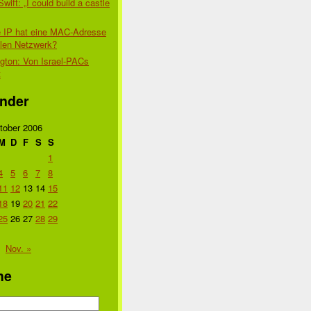
Swift: „I could build a castle
 IP hat eine MAC-Adresse
alen Netzwerk?
gton: Von Israel-PACs
t
nder
tober 2006
M
D
F
S
S
1
4
5
6
7
8
11
12
13
14
15
18
19
20
21
22
25
26
27
28
29
Nov. »
he
n