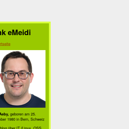
nk eMeidi
rtseite
Aeby,
geboren am 25.
ber 1980 in Bern, Schweiz
blog über IT (Linux, OSS,