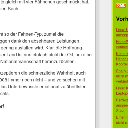
uto gleich mit vier Fähnchen geschmückt hat.
beri Sach.
Vorh
Linux 
cht so der Fahnen-Typ, zumal die
anzeig
laggen dank den absehbaren Leistungen
HomePo
connect
 gering ausfallen wird. Klar, die Hoffnung
Kiste 
nser Land ist nun einfach nicht der Ort, um eine
Halter
l-Nationalmannschaft heranzuzüchten.
Kopftei
Shelly
kzeptieren die schmerzliche Wahrheit auch
nicht m
008 immer noch nicht – und versuchen mit
verbin
as Unterbewusste emotional zu überlisten.
Linux 
chts.
Laptop
Perfek
r!
anspre
Xiaomi 
Einen I
nicht 