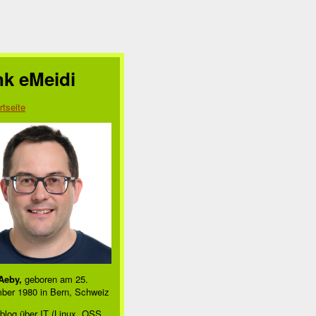
nk eMeidi
rtseite
Aeby,
geboren am 25.
ber 1980 in Bern, Schweiz
blog über IT (Linux, OSS,