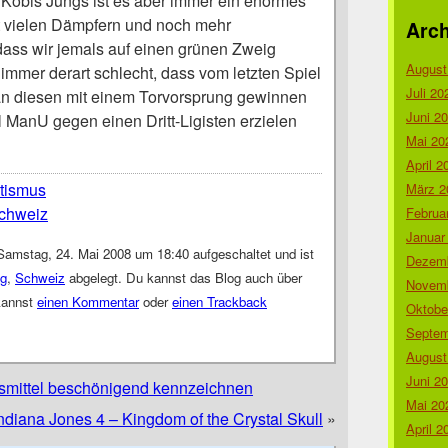
 Köbis Jungs ist es aber immer ein enormes
it vielen Dämpfern und noch mehr
Arch
ass wir jemals auf einen grünen Zweig
August
immer derart schlecht, dass vom letzten Spiel
Juli 20
an diesen mit einem Torvorsprung gewinnen
Juni 2
l ManU gegen einen Dritt-Ligisten erzielen
Mai 20
April 2
otismus
März 2
chweiz
Februa
Januar
Samstag, 24. Mai 2008 um 18:40 aufgeschaltet und ist
Dezemb
g
,
Schweiz
abgelegt. Du kannst das Blog auch über
Novemb
kannst
einen Kommentar
oder
einen Trackback
Oktobe
Septem
August
Juni 2
mittel beschönigend kennzeichnen
Mai 20
 Indiana Jones 4 – Kingdom of the Crystal Skull
»
April 2