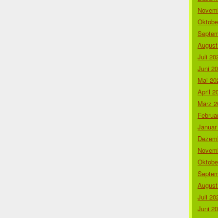
Novemb
Oktobe
Septem
August
Juli 20
Juni 2
Mai 20
April 2
März 2
Februa
Januar
Dezemb
Novemb
Oktobe
Septem
August
Juli 20
Juni 2