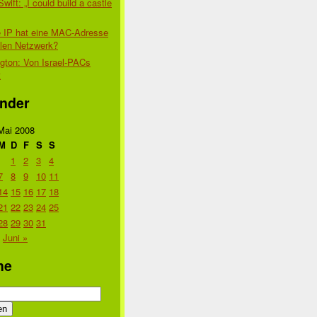
Swift: „I could build a castle
 IP hat eine MAC-Adresse
alen Netzwerk?
gton: Von Israel-PACs
t
nder
Mai 2008
M
D
F
S
S
1
2
3
4
7
8
9
10
11
14
15
16
17
18
21
22
23
24
25
28
29
30
31
Juni »
he
n