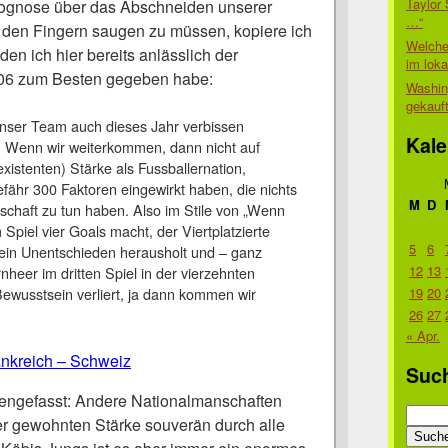
Taylor 
rognose über das Abschneiden unserer
…“
 den Fingern saugen zu müssen, kopiere ich
Welche
den ich hier bereits anlässlich der
im lok
006 zum Besten gegeben habe:
Washin
gekauf
nser Team auch dieses Jahr verbissen
Kale
 Wenn wir weiterkommen, dann nicht auf
existenten) Stärke als Fussballernation,
fähr 300 Faktoren eingewirkt haben, die nichts
M
D
schaft zu tun haben. Also im Stile von „Wenn
 Spiel vier Goals macht, der Viertplatzierte
5
6
ein Unentschieden herausholt und – ganz
12
13
nheer im dritten Spiel in der vierzehnten
19
20
ewusstsein verliert, ja dann kommen wir
26
27
« Apr.
nkreich – Schweiz
Suc
ngefasst: Andere Nationalmanschaften
Suche
rer gewohnten Stärke souverän durch alle
nach: