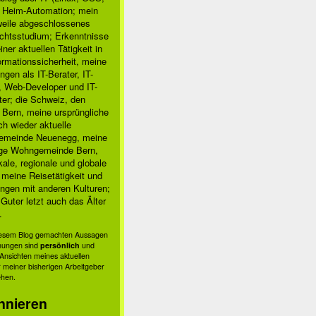
, Heim-Automation; mein
rweile abgeschlossenes
chtsstudium; Erkenntnisse
ner aktuellen Tätigkeit in
ormationssicherheit, meine
ngen als IT-Berater, IT-
, Web-Developer und IT-
ter; die Schweiz, den
 Bern, meine ursprüngliche
h wieder aktuelle
meinde Neuenegg, meine
ige Wohngemeinde Bern,
kale, regionale und globale
; meine Reisetätigkeit und
ngen mit anderen Kulturen;
Guter letzt auch das Älter
.
diesem Blog gemachten Aussagen
nungen sind
persönlich
und
s Ansichten meines aktuellen
 meiner bisherigen Arbeitgeber
ehen.
nnieren