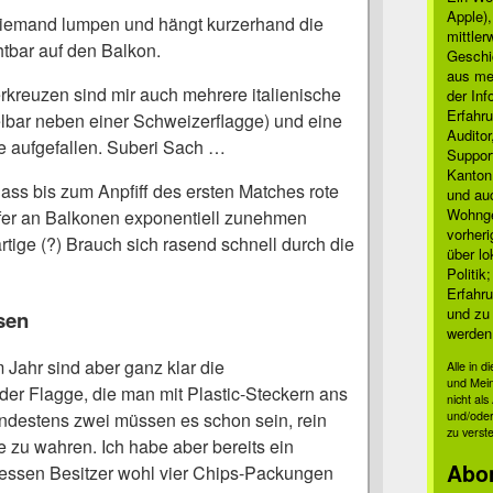
Apple)
niemand lumpen und hängt kurzerhand die
mittle
htbar auf den Balkon.
Geschi
aus mei
reuzen sind mir auch mehrere italienische
der Inf
Erfahru
elbar neben einer Schweizerflagge) und eine
Auditor
e aufgefallen. Suberi Sach …
Suppor
Kanton
ass bis zum Anpfiff des ersten Matches rote
und auc
Wohnge
fer an Balkonen exponentiell zunehmen
vorher
tige (?) Brauch sich rasend schnell durch die
über lo
Politik
Erfahru
und zu 
sen
werden
 Jahr sind aber ganz klar die
Alle in 
und Mei
der Flagge, die man mit Plastic-Steckern ans
nicht al
und/oder
ndestens zwei müssen es schon sein, rein
zu verst
 zu wahren. Ich habe aber bereits ein
Abo
essen Besitzer wohl vier Chips-Packungen