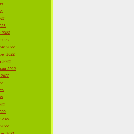
023
23
023
023
r 2023
 2023
er 2022
er 2022
r 2022
ber 2022
 2022
22
022
22
022
022
r 2022
 2022
er 2021