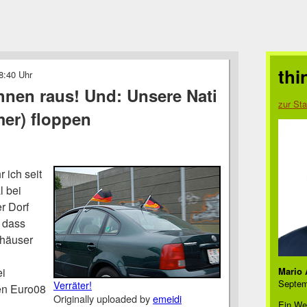
thi
8:40 Uhr
hnen raus! Und: Unsere Nati
zur Sta
mer) floppen
 ich seit
l bei
r Dorf
, dass
nhäuser
ei
Mario 
Septem
Verräter!
en Euro08
Originally uploaded by
emeidi
Ein We