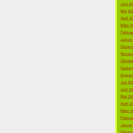
Juni 2
Mai 20
April 2
März 2
Februa
Januar
Dezemb
Novemb
Oktobe
Septem
August
Juli 20
Juni 2
Mai 20
April 2
März 2
Februa
Januar
Dezemb