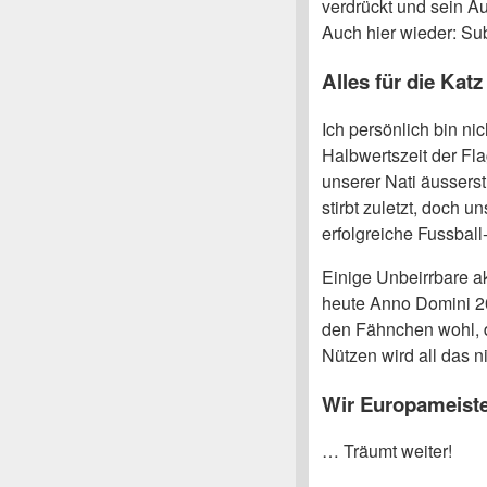
verdrückt und sein A
Auch hier wieder: Su
Alles für die Katz
Ich persönlich bin ni
Halbwertszeit der F
unserer Nati äusserst
stirbt zuletzt, doch u
erfolgreiche Fussbal
Einige Unbeirrbare a
heute Anno Domini 2
den Fähnchen wohl, d
Nützen wird all das ni
Wir Europameiste
… Träumt weiter!