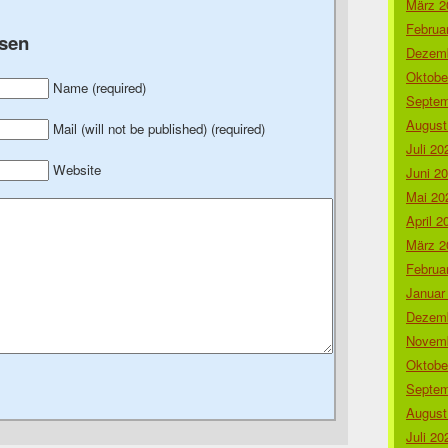
März 2
Februa
sen
Dezemb
Oktobe
Name (required)
Septem
August
Mail (will not be published) (required)
Juli 20
Website
Juni 2
Mai 20
April 2
März 2
Februa
Januar
Dezemb
Novemb
Oktobe
Septem
August
Juli 20