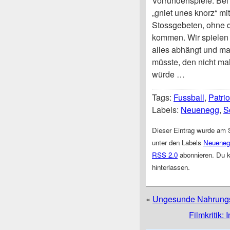
Vorrundenspiele. Bei
„gniet unes knorz“ m
Stossgebeten, ohne d
kommen. Wir spielen 
alles abhängt und m
müsste, den nicht ma
würde …
Tags:
Fussball
,
Patri
Labels:
Neuenegg
,
S
Dieser Eintrag wurde am 
unter den Labels
Neueneg
RSS 2.0
abonnieren. Du 
hinterlassen.
«
Ungesunde Nahrungs
Filmkritik: