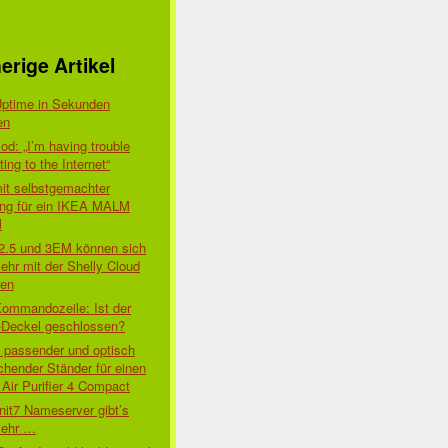
erige Artikel
Uptime in Sekunden
en
d: „I’m having trouble
ing to the Internet“
mit selbstgemachter
ung für ein IKEA MALM
l
 2.5 und 3EM können sich
ehr mit der Shelly Cloud
den
Kommandozeile: Ist der
-Deckel geschlossen?
t passender und optisch
chender Ständer für einen
Air Purifier 4 Compact
nit7 Nameserver gibt’s
mehr …