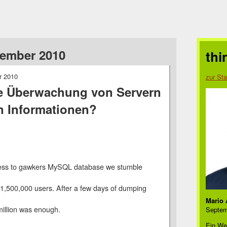
zember 2010
thi
r 2010
zur Sta
e Überwachung von Servern
en Informationen?
cess to gawkers MySQL database we stumble
~1,500,000 users. After a few days of dumping
Mario 
million was enough.
Septem
Ein We