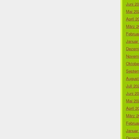
Juni 2
Mai 20
April 2
März 2
Februa
Januar
Dezemb
Novemb
Oktobe
Septem
August
Juli 20
Juni 2
Mai 20
April 2
März 2
Februa
Januar
Dezemb