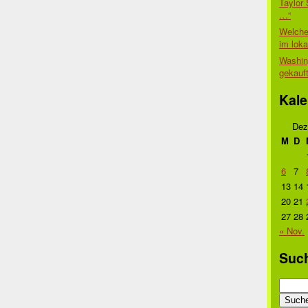
Taylor 
…“
Welche
im lok
Washin
gekauf
Kale
Dez
M
D
6
7
13
14
20
21
27
28
« Nov.
Suc
Suche
nach: