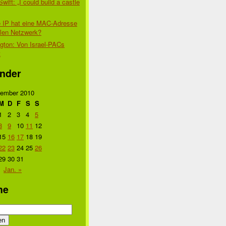
Swift: „I could build a castle
 IP hat eine MAC-Adresse
alen Netzwerk?
gton: Von Israel-PACs
t
nder
ember 2010
M
D
F
S
S
1
2
3
4
5
8
9
10
11
12
15
16
17
18
19
22
23
24
25
26
29
30
31
Jan. »
he
n