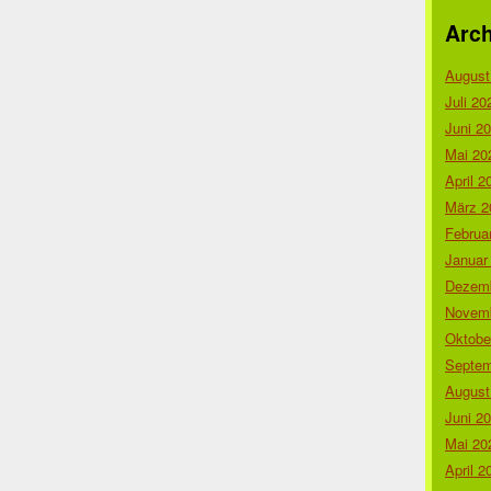
Arch
August
Juli 20
Juni 2
Mai 20
April 2
März 2
Februa
Januar
Dezemb
Novemb
Oktobe
Septem
August
Juni 2
Mai 20
April 2