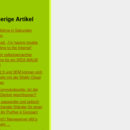
erige Artikel
Uptime in Sekunden
en
d: „I’m having trouble
ing to the Internet“
mit selbstgemachter
ung für ein IKEA MALM
l
 2.5 und 3EM können sich
ehr mit der Shelly Cloud
den
Kommandozeile: Ist der
-Deckel geschlossen?
t passender und optisch
chender Ständer für einen
Air Purifier 4 Compact
nit7 Nameserver gibt’s
mehr …