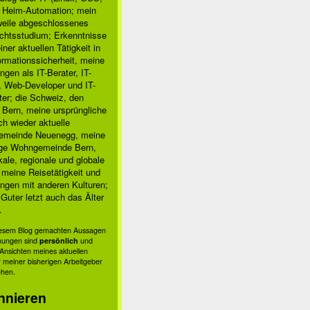
, Heim-Automation; mein
rweile abgeschlossenes
chtsstudium; Erkenntnisse
ner aktuellen Tätigkeit in
ormationssicherheit, meine
ngen als IT-Berater, IT-
, Web-Developer und IT-
ter; die Schweiz, den
 Bern, meine ursprüngliche
h wieder aktuelle
meinde Neuenegg, meine
ige Wohngemeinde Bern,
kale, regionale und globale
; meine Reisetätigkeit und
ngen mit anderen Kulturen;
Guter letzt auch das Älter
.
diesem Blog gemachten Aussagen
nungen sind
persönlich
und
s Ansichten meines aktuellen
 meiner bisherigen Arbeitgeber
ehen.
nnieren