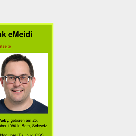
nk eMeidi
rtseite
Aeby,
geboren am 25.
ber 1980 in Bern, Schweiz
blog über IT (Linux, OSS,