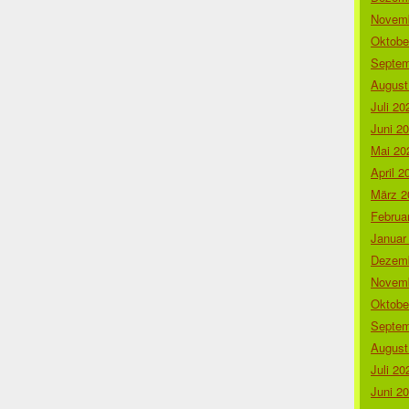
Novemb
Oktobe
Septem
August
Juli 20
Juni 2
Mai 20
April 2
März 2
Februa
Januar
Dezemb
Novemb
Oktobe
Septem
August
Juli 20
Juni 2