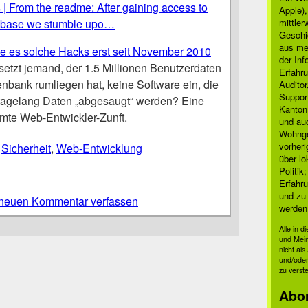
| From the readme: After gaining access to
Apple)
base we stumble upo…
mittle
Geschi
aus mei
be es solche Hacks erst seit November 2010
der Inf
etzt jemand, der 1.5 Millionen Benutzerdaten
Erfahru
nbank rumliegen hat, keine Software ein, die
Auditor
Suppor
 tagelang Daten „abgesaugt“ werden? Eine
Kanton
mte Web-Entwickler-Zunft.
und auc
Wohnge
vorher
,
Sicherheit
,
Web-Entwicklung
über lo
Politik
Erfahru
und zu 
neuen Kommentar verfassen
werden
Alle in 
und Mei
nicht al
und/oder
zu verst
Abo