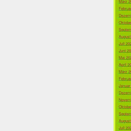
März 2
Februa
Dezemb
Oktobe
Septem
August
Juli 20
Juni 2
Mai 20
April 2
März 2
Februa
Januar
Dezemb
Novemb
Oktobe
Septem
August
Juli 20