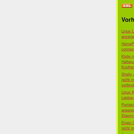
Vorh
Linux 
anzeig
HomePo
connect
Kiste 
Halter
Kopftei
Shelly
nicht m
verbin
Linux 
Laptop
Perfek
anspre
Xiaomi 
Einen I
nicht 