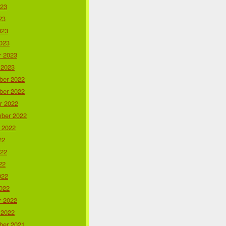
023
23
023
023
r 2023
 2023
er 2022
er 2022
r 2022
ber 2022
 2022
22
022
22
022
022
r 2022
 2022
er 2021