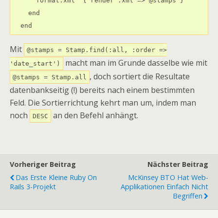
      format.xml  { render :xml => @stamps }

    end

  end
Mit
@stamps = Stamp.find(:all, :order =>
macht man im Grunde dasselbe wie mit
'date_start')
, doch sortiert die Resultate
@stamps = Stamp.all
datenbankseitig (!) bereits nach einem bestimmten
Feld. Die Sortierrichtung kehrt man um, indem man
noch
an den Befehl anhängt.
DESC
Vorheriger Beitrag
Nächster Beitrag
Das Erste Kleine Ruby On
McKinsey BTO Hat Web-
Rails 3-Projekt
Applikationen Einfach Nicht
Begriffen