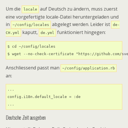
Um die
auf Deutsch zu ändern, muss zuerst
locale
eine vorgefertigte locale-Datei heruntergeladen und
in
abgelegt werden. Leider ist
~/config/locales
de-
kaputt,
funktioniert hingegen:
CH.yml
de.yml
$ cd ~/config/locales

$ wget --no-check-certificate "https://github.com/sv
Anschliessend passt man
~/config/application.rb
an:
...

config.i18n.default_locale = :de

...
Deutsche Zeit ausgeben