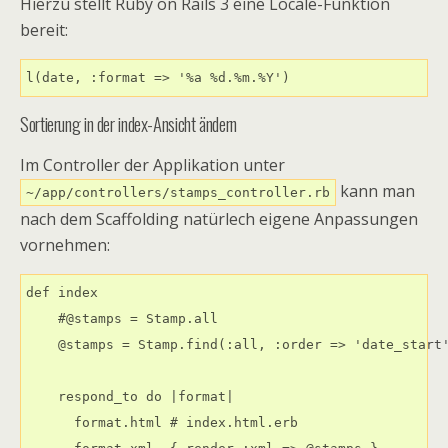
Hierzu stellt Ruby on Rails 3 eine Locale-Funktion
bereit:
l(date, :format => '%a %d.%m.%Y')
Sortierung in der index-Ansicht ändern
Im Controller der Applikation unter
kann man
~/app/controllers/stamps_controller.rb
nach dem Scaffolding natürlech eigene Anpassungen
vornehmen:
def index

    #@stamps = Stamp.all

    @stamps = Stamp.find(:all, :order => 'date_start'
    respond_to do |format|

      format.html # index.html.erb
