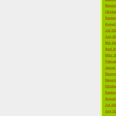
Novemb
Oktobe
Septem
August
Juli 20
Juni 2
Mai 20
April 2
März 2
Februa
Januar
Dezemb
Novemb
Oktobe
Septem
August
Juli 20
Juni 2