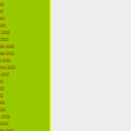
023
23
023
023
r 2023
 2023
er 2022
er 2022
r 2022
ber 2022
 2022
22
022
22
022
022
r 2022
 2022
er 2021