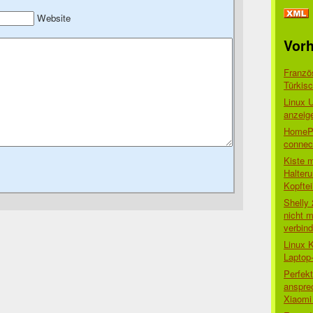
Website
Vorh
Franzö
Türkis
Linux 
anzeig
HomePo
connect
Kiste 
Halter
Kopftei
Shelly
nicht m
verbin
Linux 
Laptop
Perfek
anspre
Xiaomi 