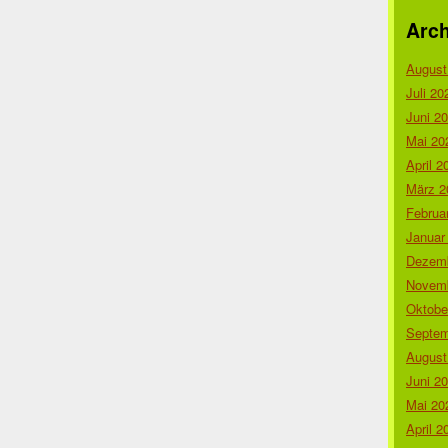
Arch
August
Juli 20
Juni 2
Mai 20
April 2
März 2
Februa
Januar
Dezemb
Novemb
Oktobe
Septem
August
Juni 2
Mai 20
April 2