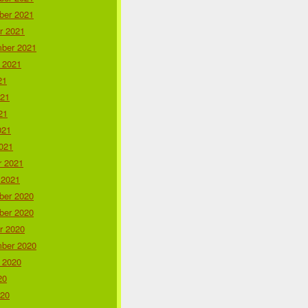
er 2021
r 2021
ber 2021
 2021
21
021
21
021
021
r 2021
 2021
er 2020
er 2020
r 2020
ber 2020
 2020
20
020