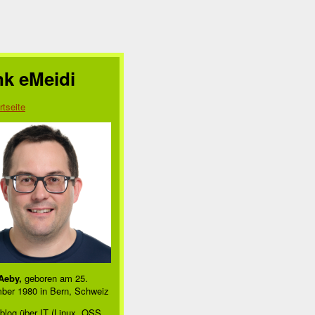
nk eMeidi
rtseite
nt_cups.c:108(cups_connect)

:631 - Connection refused
Aeby,
geboren am 25.
ber 1980 in Bern, Schweiz
blog über IT (Linux, OSS,