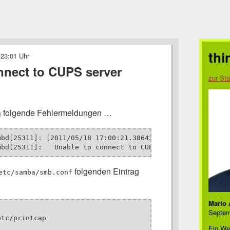
thi
 23:01 Uhr
nnect to CUPS server
zur Sta
folgende Fehlermeldungen …
g
mbd[25311]: [2011/05/18 17:00:21.386431,  0] printing/pri
mbd[25311]:   Unable to connect to CUPS server localhost
folgenden Eintrag
etc/samba/smb.conf
Mario 
Septem
tc/printcap

Ein We