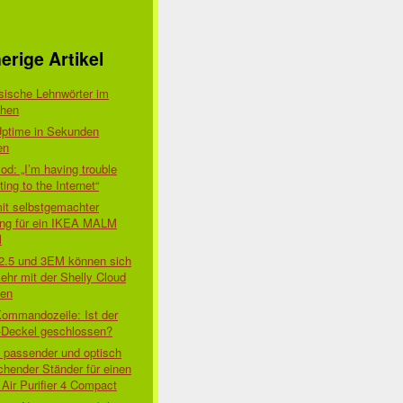
erige Artikel
sische Lehnwörter im
chen
Uptime in Sekunden
en
d: „I’m having trouble
ing to the Internet“
mit selbstgemachter
ung für ein IKEA MALM
l
 2.5 und 3EM können sich
ehr mit der Shelly Cloud
den
Kommandozeile: Ist der
-Deckel geschlossen?
t passender und optisch
chender Ständer für einen
Air Purifier 4 Compact