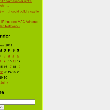
nit7 Nameserver gibt’s
mehr …
Swift: „I could build a castle
 IP hat eine MAC-Adresse
alen Netzwerk?
nder
Juni 2011
M
D
F
S
S
1
2
3
4
5
8
9
10
11
12
15
16
17
18
19
22
23
24
25
26
29
30
Juli »
he
n