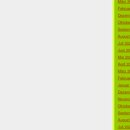
März 2
Februa
Dezemb
Oktobe
Septem
August
Juli 20
Juni 2
Mai 20
April 2
März 2
Februa
Januar
Dezemb
Novemb
Oktobe
Septem
August
Juli 20