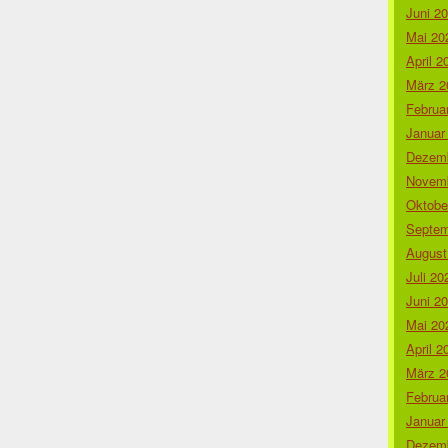
Juni 2
Mai 20
April 2
März 2
Februa
Januar
Dezemb
Novemb
Oktobe
Septem
August
Juli 20
Juni 2
Mai 20
April 2
März 2
Februa
Januar
Dezemb