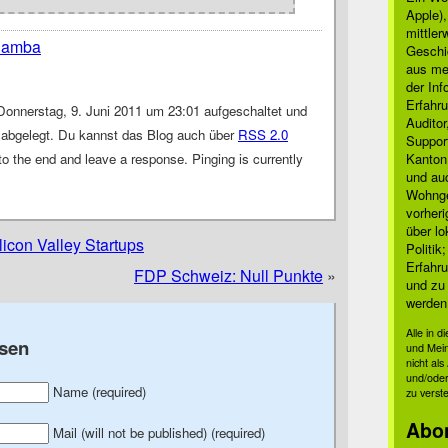
Apple)
mittle
Samba
Geschi
aus mei
der Inf
Erfahru
Donnerstag, 9. Juni 2011 um 23:01 aufgeschaltet und
Auditor
abgelegt. Du kannst das Blog auch über
RSS 2.0
Suppor
o the end and leave a response. Pinging is currently
Kanton
und auc
Wohnge
vorher
über lo
licon Valley Startups
Politik
Erfahru
FDP Schweiz: Null Punkte
»
und zu 
werden
Alle in 
sen
und Mei
nicht al
und/oder
Name (required)
zu verst
Abo
Mail (will not be published) (required)