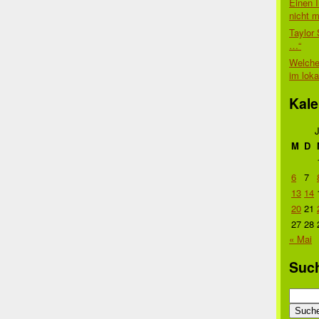
Einen I
nicht 
Taylor 
…“
Welche
im lok
Kale
M
D
6
7
13
14
20
21
27
28
« Mai
Suc
Suche
nach: