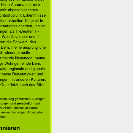
, Heim-Automation; mein
rweile abgeschlossenes
chtsstudium; Erkenntnisse
ner aktuellen Tätigkeit in
ormationssicherheit, meine
ngen als IT-Berater, IT-
, Web-Developer und IT-
ter; die Schweiz, den
 Bern, meine ursprüngliche
h wieder aktuelle
meinde Neuenegg, meine
ige Wohngemeinde Bern,
kale, regionale und globale
; meine Reisetätigkeit und
ngen mit anderen Kulturen;
Guter letzt auch das Älter
.
diesem Blog gemachten Aussagen
nungen sind
persönlich
und
s Ansichten meines aktuellen
 meiner bisherigen Arbeitgeber
ehen.
nnieren