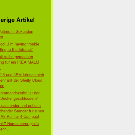
erige Artikel
t
Uptime in Sekunden
en
d: „I’m having trouble
ing to the Internet“
mit selbstgemachter
ung für ein IKEA MALM
l
 2.5 und 3EM können sich
ehr mit der Shelly Cloud
den
Kommandozeile: Ist der
-Deckel geschlossen?
t passender und optisch
chender Ständer für einen
Air Purifier 4 Compact
nit7 Nameserver gibt’s
mehr …