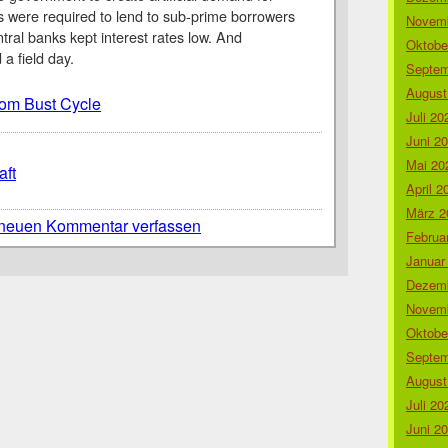
 were required to lend to sub-prime borrowers
Novemb
ntral banks kept interest rates low. And
Oktobe
a field day.
Septem
August
om Bust Cycle
Juli 20
Juni 2
Mai 20
aft
April 2
März 2
neuen Kommentar verfassen
Februa
Januar
Dezemb
Novemb
Oktobe
Septem
August
Juli 20
Juni 2