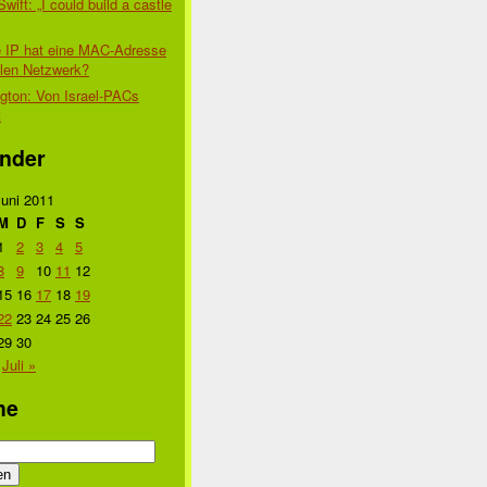
Swift: „I could build a castle
 IP hat eine MAC-Adresse
alen Netzwerk?
gton: Von Israel-PACs
t
nder
Juni 2011
M
D
F
S
S
1
2
3
4
5
8
9
10
11
12
15
16
17
18
19
22
23
24
25
26
29
30
Juli »
he
n