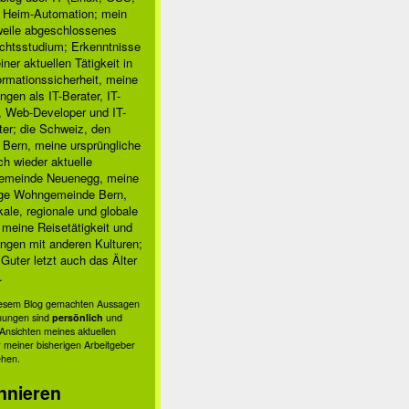
, Heim-Automation; mein
rweile abgeschlossenes
chtsstudium; Erkenntnisse
ner aktuellen Tätigkeit in
ormationssicherheit, meine
ngen als IT-Berater, IT-
, Web-Developer und IT-
ter; die Schweiz, den
 Bern, meine ursprüngliche
h wieder aktuelle
meinde Neuenegg, meine
ige Wohngemeinde Bern,
kale, regionale und globale
; meine Reisetätigkeit und
ngen mit anderen Kulturen;
Guter letzt auch das Älter
.
diesem Blog gemachten Aussagen
nungen sind
persönlich
und
s Ansichten meines aktuellen
 meiner bisherigen Arbeitgeber
ehen.
nnieren