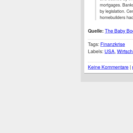
mortgages. Banks
by legislation. Ce
homebuilders had 
Quelle:
The Baby Bo
Tags:
Finanzkrise
Labels:
USA
,
Wirtsch
Keine Kommentare
|