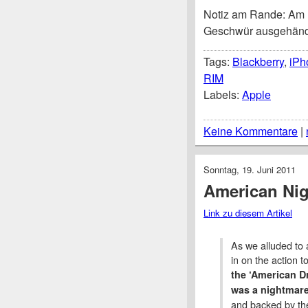
Notiz am Rande: Am 1.
Geschwür ausgehänd
Tags:
Blackberry
,
iPh
RIM
Labels:
Apple
Keine Kommentare
|
Sonntag, 19. Juni 2011
American Ni
Link zu diesem Artikel
As we alluded to a
in on the action t
the ‘American D
was a nightmare
and backed by the