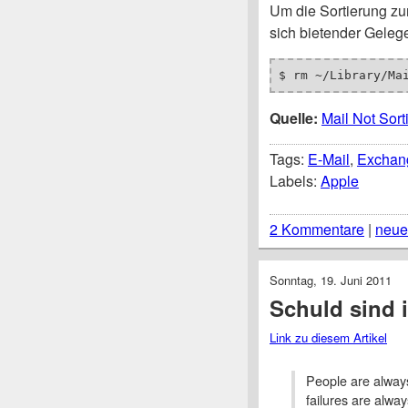
Um die Sortierung zu
sich bietender Geleg
$ rm ~/Library/Ma
Quelle:
Mail Not Sor
Tags:
E-Mail
,
Exchan
Labels:
Apple
2 Kommentare
|
neue
Sonntag, 19. Juni 2011
Schuld sind 
Link zu diesem Artikel
People are always
failures are alwa