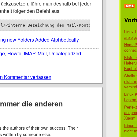
rückzusetzen, führe man deshalb bei jeder
enheit folgenden Befehl aus:
Vorh
il/<interne Bezeichnung des Mail-Kontos>/.mboxCache.plis
Linux 
anzeig
ting new Folders Added Alphbetically
HomePo
connect
ge
,
Howto
,
IMAP
,
Mail
,
Uncategorized
Kiste 
Halter
Kopftei
Shelly
n Kommentar verfassen
nicht m
verbin
Linux 
Laptop
immer die anderen
Perfek
anspre
Xiaomi 
Einen I
 the authors of their own success. Their
nicht 
ys written by someone else.