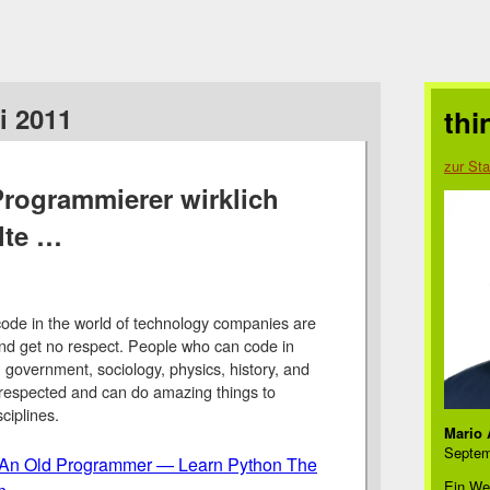
i 2011
thi
zur Sta
rogrammierer wirklich
lte …
ode in the world of technology companies are
nd get no respect. People who can code in
, government, sociology, physics, history, and
respected and can do amazing things to
ciplines.
Mario 
Septem
 An Old Programmer — Learn Python The
Ein We