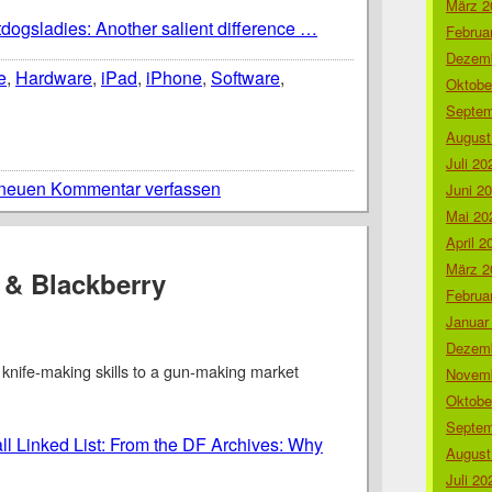
März 2
tdogsladies: Another salient difference …
Februa
Dezemb
e
,
Hardware
,
iPad
,
iPhone
,
Software
,
Oktobe
Septem
August
Juli 20
neuen Kommentar verfassen
Juni 2
Mai 20
April 2
März 2
 & Blackberry
Februa
Januar
Dezemb
knife-making skills to a gun-making market
Novemb
Oktobe
Septem
ll Linked List: From the DF Archives: Why
August
Juli 20