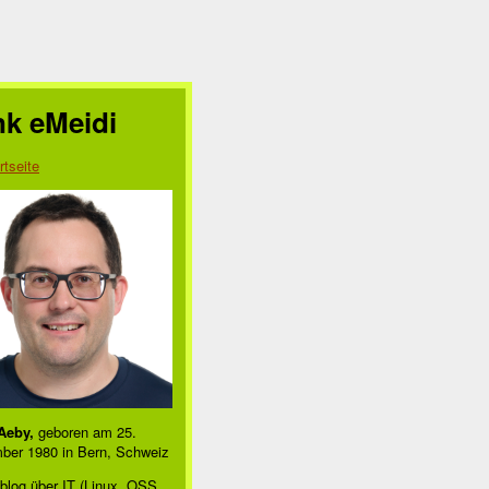
nk eMeidi
rtseite
Aeby,
geboren am 25.
ber 1980 in Bern, Schweiz
blog über IT (Linux, OSS,