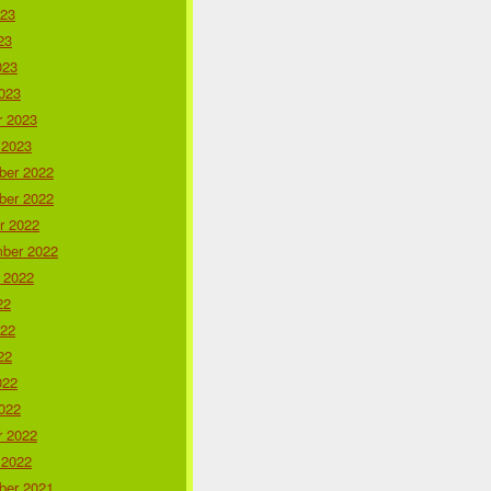
023
23
023
023
r 2023
 2023
er 2022
er 2022
r 2022
ber 2022
 2022
22
022
22
022
022
r 2022
 2022
er 2021