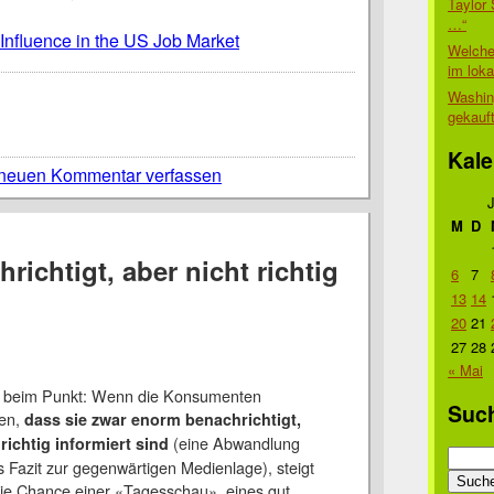
Taylor 
…“
Influence in the US Job Market
Welche
im lok
Washin
gekauf
Kale
neuen Kommentar verfassen
M
D
ichtigt, aber nicht richtig
6
7
13
14
20
21
27
28
« Mai
r beim Punkt: Wenn die Konsumenten
Suc
en,
dass sie zwar enorm benachrichtigt,
(eine Abwandlung
richtig informiert sind
Suche
 Fazit zur gegenwärtigen Medienlage), steigt
nach:
 die Chance einer «Tagesschau», eines gut