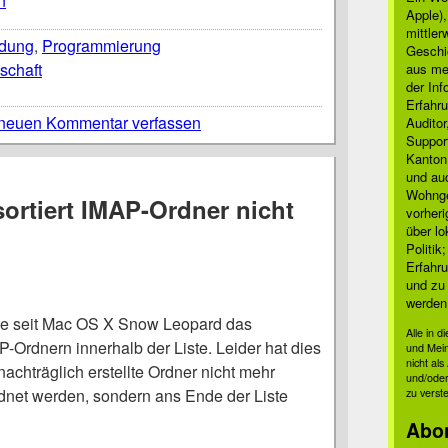
n
Apple)
mittle
ldung
,
Programmierung
Geschi
schaft
aus mei
der Inf
Erfahru
neuen Kommentar verfassen
Auditor
Suppor
Kanton
und auc
Wohnge
sortiert IMAP-Ordner nicht
vorher
über lo
Politik
Erfahru
und zu 
werden
ple seit Mac OS X Snow Leopard das
Alle in 
-Ordnern innerhalb der Liste. Leider hat dies
und Mei
nicht al
nachträglich erstellte Ordner nicht mehr
und/oder
dnet werden, sondern ans Ende der Liste
zu verst
Abo