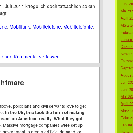
Juni 2
 Juli 2011 kriege ich doch tatsächlich so ein
Mai 20
igt …
April 2
März 2
one
,
Mobilfunk
,
Mobiltelefone
,
Mobiltelefonie
,
Februa
Januar
Dezemb
Novemb
neuen Kommentar verfassen
Oktobe
Septem
August
ghtmare
Juli 20
Juni 2
Mai 20
April 2
bove, politicians and civil servants love to get
März 2
oo.
In the US, this took the form of making
Februa
ream’ an American reality. What they got
Massive mortgage companies were set up
Januar
.
 government to create artificial demand for
Dezemb