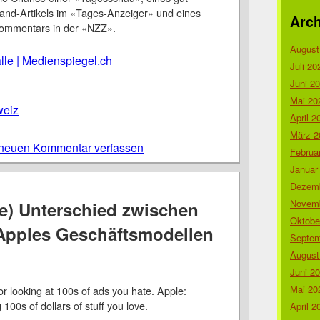
land-Artikels im «Tages-Anzeiger» und eines
Arch
kommentars in der «NZZ».
August
lle | Medienspiegel.ch
Juli 20
Juni 2
Mai 20
eiz
April 2
März 2
neuen Kommentar verfassen
Februa
Januar
Dezemb
Novemb
te) Unterschied zwischen
Oktobe
Apples Geschäftsmodellen
Septem
August
Juni 2
Mai 20
r looking at 100s of ads you hate. Apple:
100s of dollars of stuff you love.
April 2