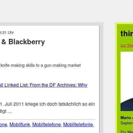
thi
6:31 Uhr
 & Blackberry
zur Sta
knife-making skills to a gun-making market
ll Linked List: From the DF Archives: Why
 Juli 2011 kriege ich doch tatsächlich so ein
igt …
Mario 
Septem
one
,
Mobilfunk
,
Mobiltelefone
,
Mobiltelefonie
,
Ein We