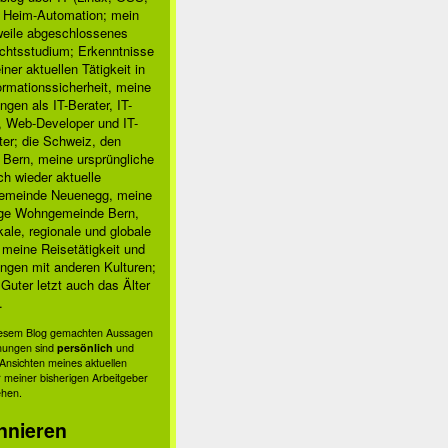
, Heim-Automation; mein
rweile abgeschlossenes
chtsstudium; Erkenntnisse
ner aktuellen Tätigkeit in
ormationssicherheit, meine
ngen als IT-Berater, IT-
, Web-Developer und IT-
ter; die Schweiz, den
 Bern, meine ursprüngliche
h wieder aktuelle
meinde Neuenegg, meine
ige Wohngemeinde Bern,
kale, regionale und globale
; meine Reisetätigkeit und
ngen mit anderen Kulturen;
Guter letzt auch das Älter
.
diesem Blog gemachten Aussagen
nungen sind
persönlich
und
s Ansichten meines aktuellen
 meiner bisherigen Arbeitgeber
ehen.
nnieren