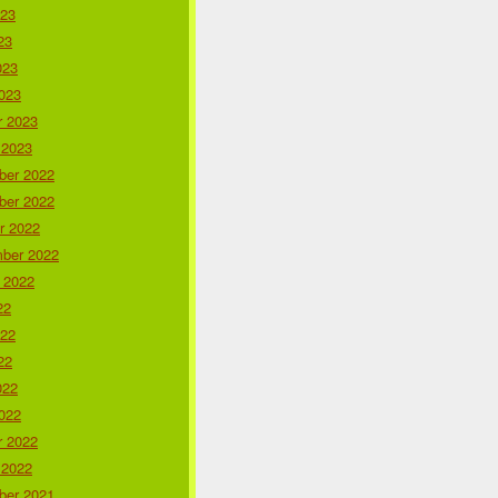
023
23
023
023
r 2023
 2023
er 2022
er 2022
r 2022
ber 2022
 2022
22
022
22
022
022
r 2022
 2022
er 2021