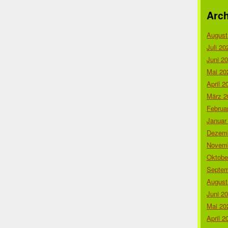
Arch
August
Juli 20
Juni 2
Mai 20
April 2
März 2
Februa
Januar
Dezemb
Novemb
Oktobe
Septem
August
Juni 2
Mai 20
April 2