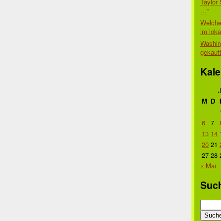
Taylor 
…“
Welche
im lok
Washin
gekauf
Kale
M
D
6
7
13
14
20
21
27
28
« Mai
Suc
Suche
nach: