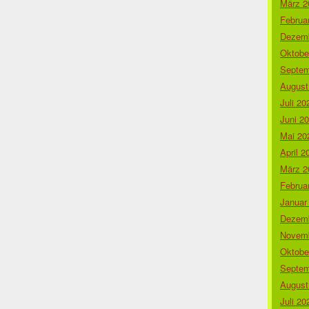
März 2
Februa
Dezemb
Oktobe
Septem
August
Juli 20
Juni 2
Mai 20
April 2
März 2
Februa
Januar
Dezemb
Novemb
Oktobe
Septem
August
Juli 20