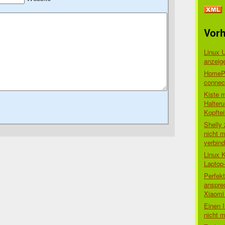
Vorh
Linux 
anzeig
HomePo
connect
Kiste 
Halter
Kopftei
Shelly
nicht m
verbin
Linux 
Laptop
Perfek
anspre
Xiaomi 
Einen I
nicht 