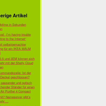
erige Artikel
Uptime in Sekunden
en
d: „I’m having trouble
ing to the Internet“
mit selbstgemachter
ung für ein IKEA MALM
l
 2.5 und 3EM können sich
ehr mit der Shelly Cloud
den
Kommandozeile: Ist der
-Deckel geschlossen?
t passender und optisch
chender Ständer für einen
Air Purifier 4 Compact
nit7 Nameserver gibt’s
mehr …