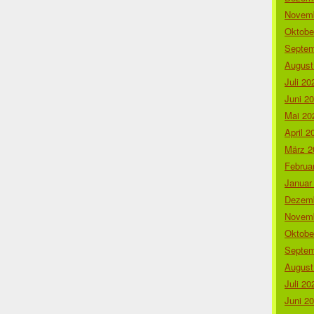
Novemb
Oktobe
Septem
August
Juli 20
Juni 2
Mai 20
April 2
März 2
Februa
Januar
Dezemb
Novemb
Oktobe
Septem
August
Juli 20
Juni 2