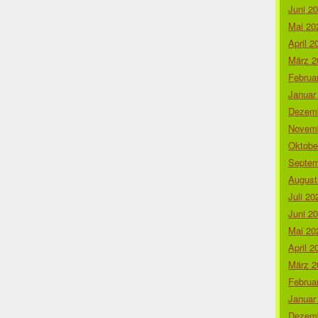
Juni 2
Mai 20
April 2
März 2
Februa
Januar
Dezemb
Novemb
Oktobe
Septem
August
Juli 20
Juni 2
Mai 20
April 2
März 2
Februa
Januar
Dezemb