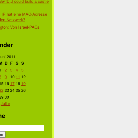
Swift: „I could build a castle
 IP hat eine MAC-Adresse
alen Netzwerk?
gton: Von Israel-PACs
t
nder
Juni 2011
M
D
F
S
S
1
2
3
4
5
8
9
10
11
12
15
16
17
18
19
22
23
24
25
26
29
30
Juli »
he
n