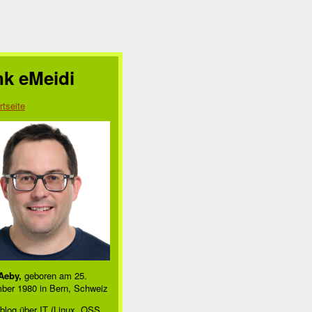
nk eMeidi
rtseite
Aeby,
geboren am 25.
ber 1980 in Bern, Schweiz
blog über IT (Linux, OSS,