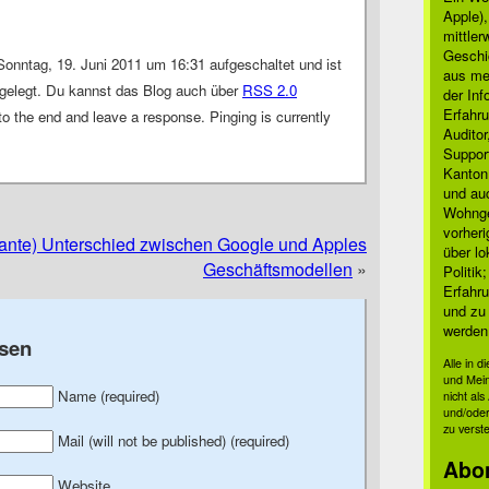
Apple)
mittle
Geschi
onntag, 19. Juni 2011 um 16:31 aufgeschaltet und ist
aus mei
gelegt. Du kannst das Blog auch über
RSS 2.0
der Inf
Erfahru
o the end and leave a response. Pinging is currently
Auditor
Suppor
Kanton
und auc
Wohnge
vorher
pante) Unterschied zwischen Google und Apples
über lo
Geschäftsmodellen
»
Politik
Erfahru
und zu 
werden
sen
Alle in 
und Mei
Name (required)
nicht al
und/oder
zu verst
Mail (will not be published) (required)
Abo
Website