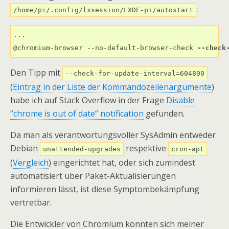
:
/home/pi/.config/lxsession/LXDE-pi/autostart
...

@chromium-browser --no-default-browser-check 
--check
Den Tipp mit
--check-for-update-interval=604800
(
Eintrag in der Liste der Kommandozeilenargumente
)
habe ich auf Stack Overflow in der Frage
Disable
“chrome is out of date” notification
gefunden.
Da man als verantwortungsvoller SysAdmin entweder
Debian
respektive
unattended-upgrades
cron-apt
(
Vergleich
) eingerichtet hat, oder sich zumindest
automatisiert über Paket-Aktualisierungen
informieren lässt, ist diese Symptombekämpfung
vertretbar.
Die Entwickler von Chromium könnten sich meiner