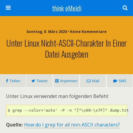
think eMeidi
Sonntag, 8. März 2020 • Keine Kommentare
Unter Linux Nicht-ASCII-Charakter In Einer
Datei Ausgeben
Teilen
Tweet
Anpinnen
Mail
SMS
Unter Linux verwendet man folgenden Befehl:
$ grep --color='auto' -P -n "[^\x00-\x7F]" dump.txt
Quelle:
How do I grep for all non-ASCII characters?