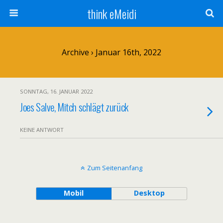
think eMeidi
Archive › Januar 16th, 2022
SONNTAG, 16. JANUAR 2022
Joes Salve, Mitch schlägt zurück
KEINE ANTWORT
Zum Seitenanfang
Mobil
Desktop