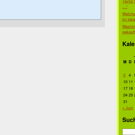
Taylor 
…“
Welche
im lok
Washin
gekauf
Kale
M
D
3
4
10
11
17
18
24
25
31
« Juni
Suc
Suche