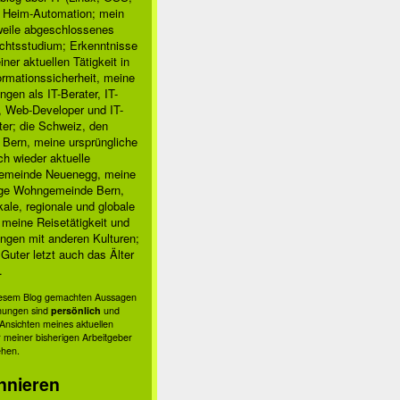
, Heim-Automation; mein
rweile abgeschlossenes
chtsstudium; Erkenntnisse
ner aktuellen Tätigkeit in
ormationssicherheit, meine
ngen als IT-Berater, IT-
, Web-Developer und IT-
ter; die Schweiz, den
 Bern, meine ursprüngliche
h wieder aktuelle
meinde Neuenegg, meine
ige Wohngemeinde Bern,
kale, regionale und globale
; meine Reisetätigkeit und
ngen mit anderen Kulturen;
Guter letzt auch das Älter
.
diesem Blog gemachten Aussagen
nungen sind
persönlich
und
s Ansichten meines aktuellen
 meiner bisherigen Arbeitgeber
ehen.
nnieren