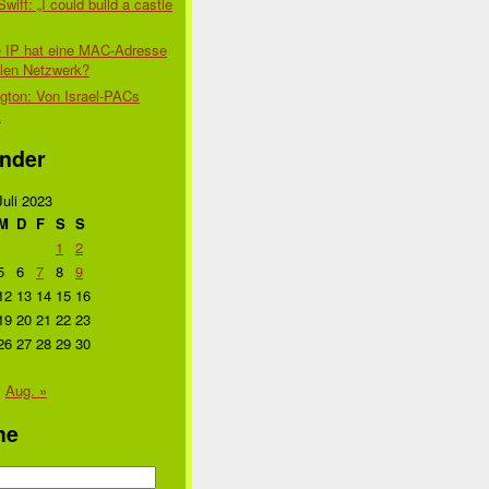
Swift: „I could build a castle
 IP hat eine MAC-Adresse
alen Netzwerk?
gton: Von Israel-PACs
t
nder
Juli 2023
M
D
F
S
S
1
2
5
6
7
8
9
12
13
14
15
16
19
20
21
22
23
26
27
28
29
30
Aug. »
he
n