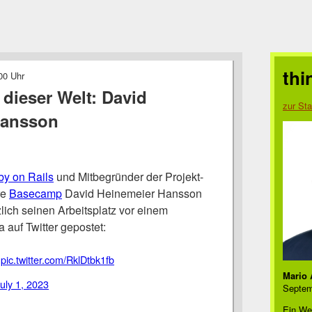
thi
00 Uhr
 dieser Welt: David
zur Sta
Hansson
y on Rails
und Mitbegründer der Projekt-
re
Basecamp
David Heinemeier Hansson
zlich seinen Arbeitsplatz vor einem
auf Twitter gepostet:
.
pic.twitter.com/RklDtbk1fb
Mario 
uly 1, 2023
Septem
Ein We