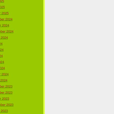
025
025
r 2025
er 2024
r 2024
ber 2024
 2024
24
024
24
024
024
r 2024
 2024
er 2023
er 2023
r 2023
ber 2023
 2023