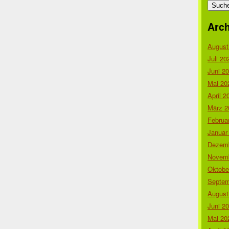
nach:
Arch
August
Juli 20
Juni 2
Mai 20
April 2
März 2
Februa
Januar
Dezemb
Novemb
Oktobe
Septem
August
Juni 2
Mai 20