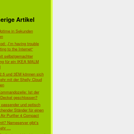
erige Artikel
Uptime in Sekunden
en
d: „I’m having trouble
ing to the Internet“
mit selbstgemachter
ung für ein IKEA MALM
l
 2.5 und 3EM können sich
ehr mit der Shelly Cloud
den
Kommandozeile: Ist der
-Deckel geschlossen?
t passender und optisch
chender Ständer für einen
Air Purifier 4 Compact
nit7 Nameserver gibt’s
mehr …