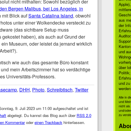
olut nicht mithalten: Sowohl bezüglich der
Apple)
 den Bergen Malibus, bei Los Angeles, in
mittle
Geschi
h mit Blick auf
Santa Catalina Island
, obwohl
aus mei
Photos unter einer Wolkendecke versteckt zu
der Inf
ardware (das sichtbare Setup muss
Erfahru
Auditor
 gekostet haben), als auch auf Grund der
Suppor
as ein Museum, oder leistet da jemand wirklich
Kanton
Arbeit?).
und auc
Wohnge
ibtisch wie auch das gesamte Büro konstant
vorher
über lo
lt und mein Arbeitszimmer hat so verdächtige
Politik
es Universitäts-Professors.
Erfahru
und zu 
werden
asecamp
,
DHH
,
Photo
,
Schreibtisch
,
Twitter
Alle in 
und Mei
nicht al
onntag, 9. Juli 2023 um 11:00 aufgeschaltet und ist
und/oder
zu verst
haft
abgelegt. Du kannst das Blog auch über
RSS 2.0
nen Kommentar
oder
einen Trackback
hinterlassen.
Abo