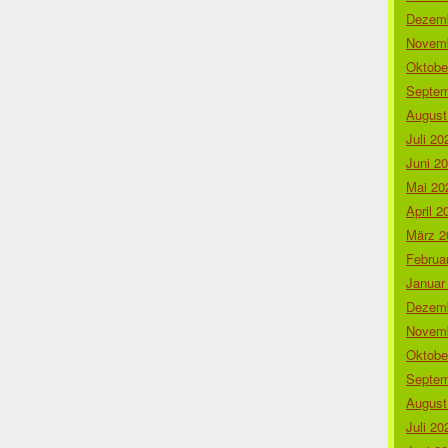
Dezemb
Novemb
Oktobe
Septem
August
Juli 20
Juni 2
Mai 20
April 2
März 2
Februa
Januar
Dezemb
Novemb
Oktobe
Septem
August
Juli 20