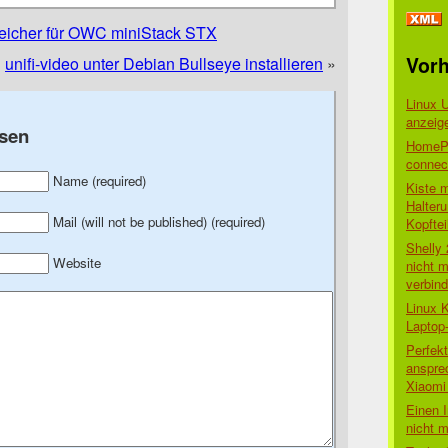
eicher für OWC miniStack STX
Vorh
unifi-video unter Debian Bullseye installieren
»
Linux 
anzeig
sen
HomePo
connect
Name (required)
Kiste 
Halter
Mail (will not be published) (required)
Kopftei
Shelly
Website
nicht m
verbin
Linux 
Laptop
Perfek
anspre
Xiaomi 
Einen I
nicht 