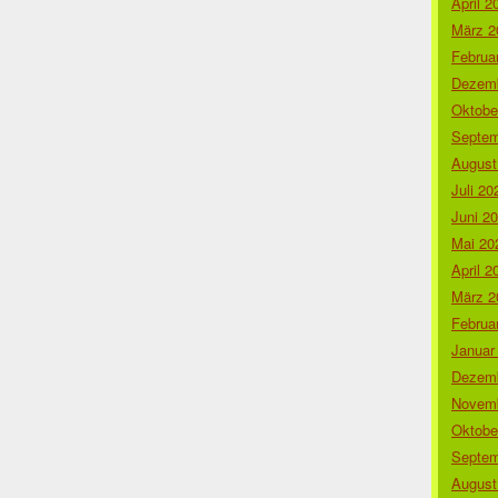
April 2
März 2
Februa
Dezemb
Oktobe
Septem
August
Juli 20
Juni 2
Mai 20
April 2
März 2
Februa
Januar
Dezemb
Novemb
Oktobe
Septem
August