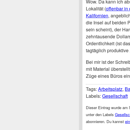
Wow. Da kann ich abs
Lokalität (
offenbar in
Kalifornien
, angeblic
die Insel auf beiden 
sein scheint), der H
zehntausende Dollars
Ordentlichkeit (ist d
tagtäglich produktive 
Bei mir ist der Schre
mit Material überstel
Züge eines Büros ein
Tags:
Arbeitsplatz
,
B
Labels:
Gesellschaft
Dieser Eintrag wurde am S
unter den Labels
Gesellsc
abonnieren. Du kannst
ei