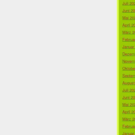
Juli 20
Juni 2
Mai 20
April 2
März 2
Februa
Januar
Dezemb
Novemb
Oktobe
Septem
August
Juli 20
Juni 2
Mai 20
April 2
März 2
Februa
Januar