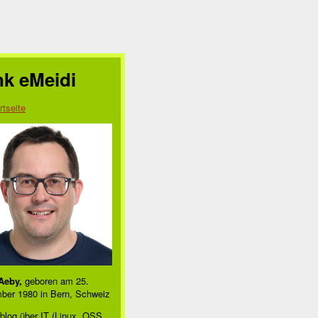
nk eMeidi
rtseite
Aeby,
geboren am 25.
ber 1980 in Bern, Schweiz
blog über IT (Linux, OSS,