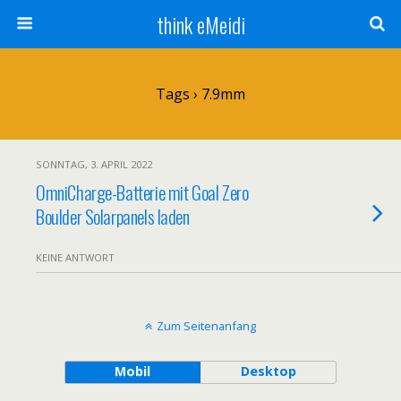
think eMeidi
Tags › 7.9mm
SONNTAG, 3. APRIL 2022
OmniCharge-Batterie mit Goal Zero
Boulder Solarpanels laden
KEINE ANTWORT
Zum Seitenanfang
Mobil
Desktop