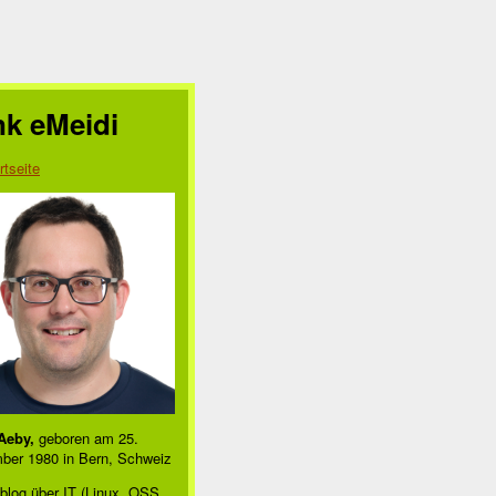
nk eMeidi
rtseite
Aeby,
geboren am 25.
ber 1980 in Bern, Schweiz
blog über IT (Linux, OSS,