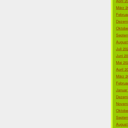
April 2
März 2
Februa
Dezemb
Oktobe
Septem
August
Juli 20
Juni 2
Mai 20
April 2
März 2
Februa
Januar
Dezemb
Novemb
Oktobe
Septem
August