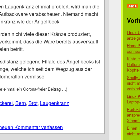
n Laugenkranz einmal probiert, wird man die
ufbackware verabscheuen. Niemand macht
Vorh
nkranz wie der Ängelibeck.
Linux 
erden nicht viele dieser Kränze produziert,
anzeig
 vorkommt, dass die Ware bereits ausverkauft
HomePo
len betritt.
connect
Kiste 
sdistanz gelegene Filiale des Ängelibecks ist
Halter
nge, welche ich seit dem Wegzug aus der
Kopftei
glomeration vermisse.
Shelly
nicht m
verbin
r einmal ein Corona-freier Beitrag …)
Linux 
Laptop
ckerei
,
Bern
,
Brot
,
Laugenkranz
Perfek
anspre
Xiaomi 
neuen Kommentar verfassen
Einen I
nicht 