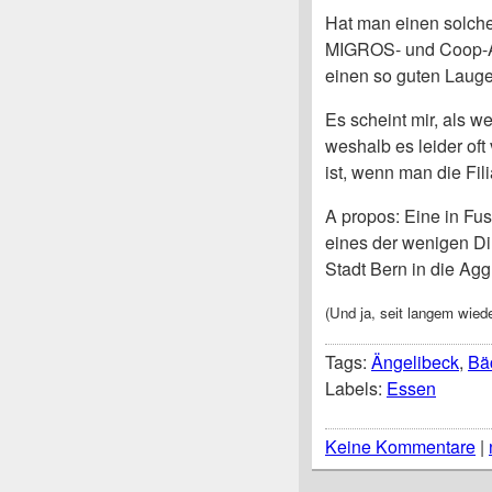
Hat man einen solche
MIGROS- und Coop-A
einen so guten Lauge
Es scheint mir, als w
weshalb es leider oft
ist, wenn man die Filia
A propos: Eine in Fus
eines der wenigen Di
Stadt Bern in die Ag
(Und ja, seit langem wiede
Tags:
Ängelibeck
,
Bä
Labels:
Essen
Keine Kommentare
|