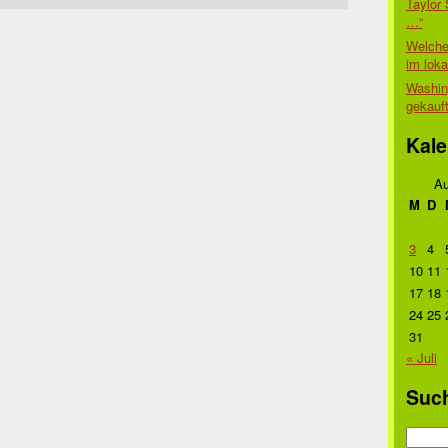
Taylor 
…“
Welche
im lok
Washin
gekauf
Kale
Au
M
D
3
4
10
11
17
18
24
25
31
« Juli
Suc
Suche