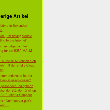
erige Artikel
Uptime in Sekunden
en
d: „I’m having trouble
ing to the Internet“
mit selbstgemachter
ung für ein IKEA MALM
l
 2.5 und 3EM können sich
ehr mit der Shelly Cloud
den
Kommandozeile: Ist der
-Deckel geschlossen?
t passender und optisch
chender Ständer für einen
Air Purifier 4 Compact
nit7 Nameserver gibt’s
mehr …