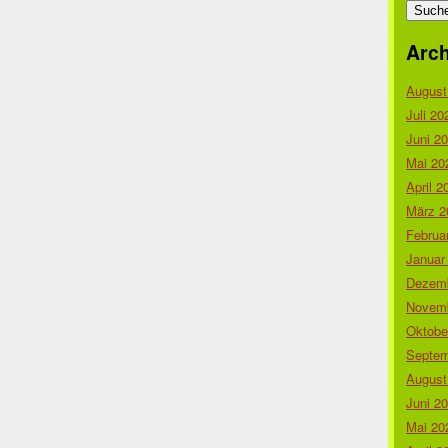
nach:
Arch
August
Juli 20
Juni 2
Mai 20
April 2
März 2
Februa
Januar
Dezemb
Novemb
Oktobe
Septem
August
Juni 2
Mai 20