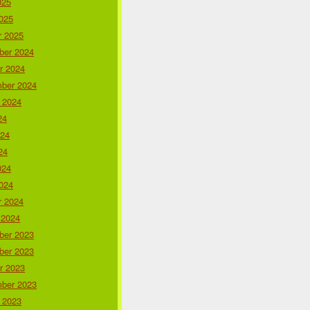
025
025
r 2025
er 2024
r 2024
ber 2024
 2024
24
024
24
024
024
r 2024
 2024
er 2023
er 2023
r 2023
ber 2023
 2023