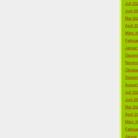
Juli 20
Juni 2
Mai 20
April 2
März 2
Februa
Januar
Dezemb
Novemb
Oktobe
Septem
August
Juli 20
Juni 2
Mai 20
April 2
März 2
Februa
Januar