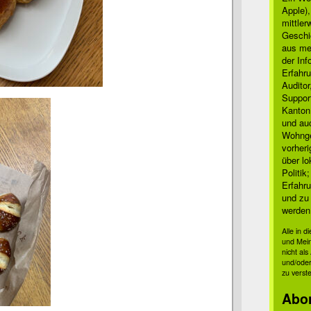
Apple)
mittle
Geschi
aus mei
der Inf
Erfahru
Auditor
Suppor
Kanton
und auc
Wohnge
vorher
über lo
Politik
Erfahru
und zu 
werden
Alle in 
und Mei
nicht al
und/oder
zu verst
Abo