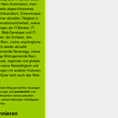
, Heim-Automation; mein
rweile abgeschlossenes
chtsstudium; Erkenntnisse
ner aktuellen Tätigkeit in
ormationssicherheit, meine
ngen als IT-Berater, IT-
, Web-Developer und IT-
ter; die Schweiz, den
 Bern, meine ursprüngliche
h wieder aktuelle
meinde Neuenegg, meine
ige Wohngemeinde Bern,
kale, regionale und globale
; meine Reisetätigkeit und
ngen mit anderen Kulturen;
Guter letzt auch das Älter
.
diesem Blog gemachten Aussagen
nungen sind
persönlich
und
s Ansichten meines aktuellen
 meiner bisherigen Arbeitgeber
ehen.
nnieren