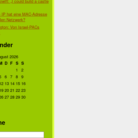
Swift: „I could build a castle
 IP hat eine MAC-Adresse
alen Netzwerk?
gton: Von Israel-PACs
t
nder
gust 2026
M
D
F
S
S
1
2
5
6
7
8
9
12
13
14
15
16
19
20
21
22
23
26
27
28
29
30
he
n