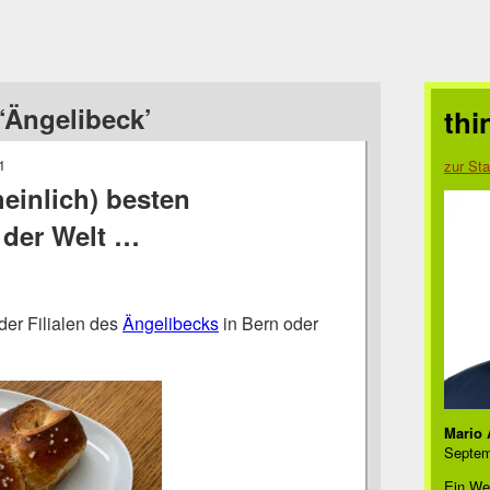
‘Ängelibeck’
thi
1
zur Sta
einlich) besten
 der Welt …
der Filialen des
Ängelibecks
in Bern oder
Mario 
Septem
Ein We