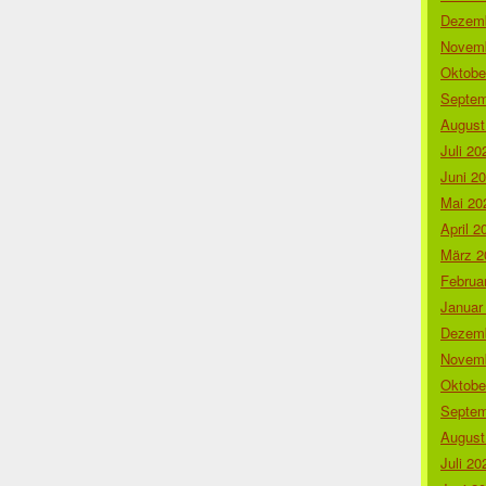
Dezemb
Novemb
Oktobe
Septem
August
Juli 20
Juni 2
Mai 20
April 2
März 2
Februa
Januar
Dezemb
Novemb
Oktobe
Septem
August
Juli 20