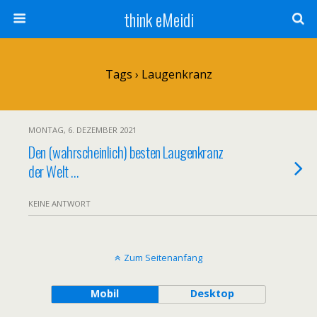
think eMeidi
Tags › Laugenkranz
MONTAG, 6. DEZEMBER 2021
Den (wahrscheinlich) besten Laugenkranz
der Welt …
KEINE ANTWORT
Zum Seitenanfang
Mobil
Desktop