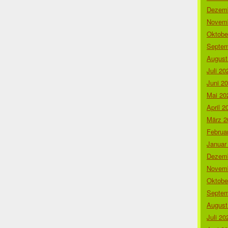
Dezemb
Novemb
Oktobe
Septem
August
Juli 20
Juni 2
Mai 20
April 2
März 2
Februa
Januar
Dezemb
Novemb
Oktobe
Septem
August
Juli 20