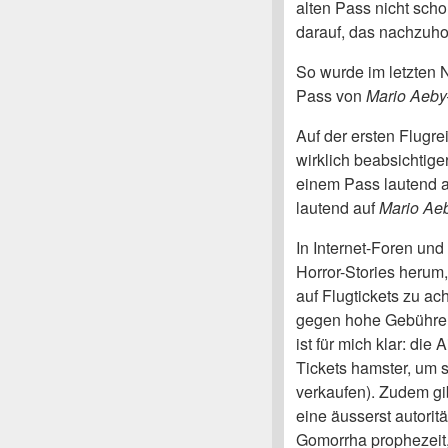
alten Pass nicht scho
darauf, das nachzuho
So wurde im letzten
Pass von
Mario Aeby
Auf der ersten Flugre
wirklich beabsichtige
einem Pass lautend 
lautend auf
Mario Ae
In Internet-Foren un
Horror-Stories herum
auf Flugtickets zu ac
gegen hohe Gebühren
ist für mich klar: die
Tickets hamster, um 
verkaufen). Zudem gi
eine äusserst autorit
Gomorrha prophezeit,