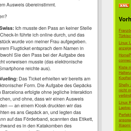
dem Ausweis übereinstimmt.
gen?
Vorh
Swiss:
Ich musste den Pass an keiner Stelle
Franzö
Check-In führte ich online durch, und das
Türkis
stück wurde von meiner Frau aufgegeben.
Linux 
hrem Flugticket entsprach dem Namen in
anzeig
bwohl Sie den Pass bei der Aufgabe des
HomePo
connect
ht vorweisen musste (das elektronische
Kiste 
Smartphone reichte aus).
Halter
Kopftei
ueling:
Das Ticket erhielten wir bereits am
Shelly
ektronischer Form. Die Aufgabe des Gepäcks
nicht m
 Barcelona erfolgte ohne jegliche Interaktion
verbin
chen, und ohne, dass wir einen Ausweis
Linux 
ten — an einem Kiosk druckten wir das
Laptop
achten es ans Gepäck an, und legten das
Perfek
n auf das Förderband, scannten das Etikett,
anspre
Xiaomi 
chwand es in den Katakomben des