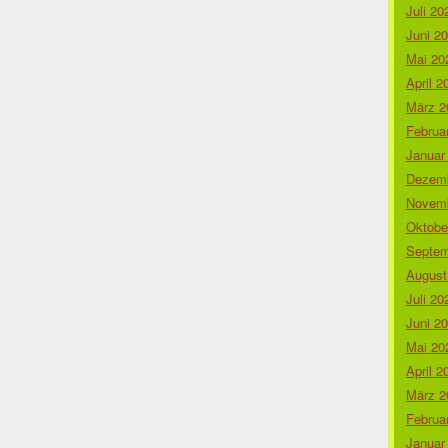
Juli 20
Juni 2
Mai 20
April 2
März 2
Februa
Januar
Dezemb
Novemb
Oktobe
Septem
August
Juli 20
Juni 2
Mai 20
April 2
März 2
Februa
Januar