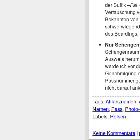
der Suffix
–Pai
k
Vertauschung v
Bekannten von m
schwerwiegende
des Boardings.
Nur Schengenf
Schengenraum a
Ausweis herumre
werde ich vor 
Genehmigung ei
Passnummer geä
nicht darauf a
Tags:
Allianznamen
,
Namen
,
Pass
,
Photo-
Labels:
Reisen
Keine Kommentare
|