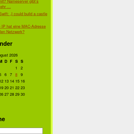
nit7 Nameserver gibt’s
mehr …
Swift: „I could build a castle
 IP hat eine MAC-Adresse
alen Netzwerk?
nder
gust 2026
M
D
F
S
S
1
2
5
6
7
8
9
12
13
14
15
16
19
20
21
22
23
26
27
28
29
30
he
n