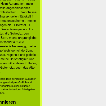
, Heim-Automation; mein
rweile abgeschlossenes
chtsstudium; Erkenntnisse
ner aktuellen Tätigkeit in
ormationssicherheit, meine
ngen als IT-Berater, IT-
, Web-Developer und IT-
ter; die Schweiz, den
 Bern, meine ursprüngliche
h wieder aktuelle
meinde Neuenegg, meine
ige Wohngemeinde Bern,
kale, regionale und globale
; meine Reisetätigkeit und
ngen mit anderen Kulturen;
Guter letzt auch das Älter
.
diesem Blog gemachten Aussagen
nungen sind
persönlich
und
s Ansichten meines aktuellen
 meiner bisherigen Arbeitgeber
ehen.
nnieren