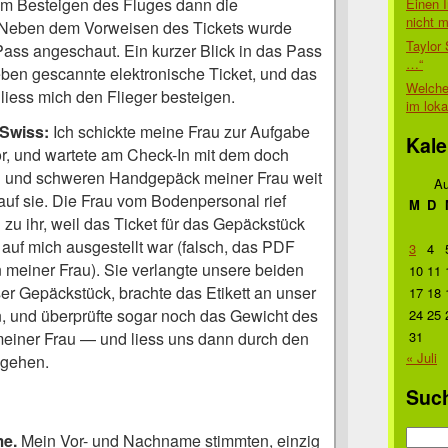
im Besteigen des Fluges dann die
Einen I
nicht 
Neben dem Vorweisen des Tickets wurde
Taylor 
ass angeschaut. Ein kurzer Blick in das Pass
…“
ben gescannte elektronische Ticket, und das
Welche
iess mich den Flieger besteigen.
im lok
Swiss:
Ich schickte meine Frau zur Aufgabe
Kale
r, und wartete am Check-In mit dem doch
n und schweren Handgepäck meiner Frau weit
Au
auf sie. Die Frau vom Bodenpersonal rief
M
D
zu ihr, weil das Ticket für das Gepäckstück
uf mich ausgestellt war (falsch, das PDF
3
4
meiner Frau). Sie verlangte unsere beiden
10
11
r Gepäckstück, brachte das Etikett an unser
17
18
, und überprüfte sogar noch das Gewicht des
24
25
iner Frau — und liess uns dann durch den
31
« Juli
 gehen.
Suc
Suche
me.
Mein Vor- und Nachname stimmten, einzig