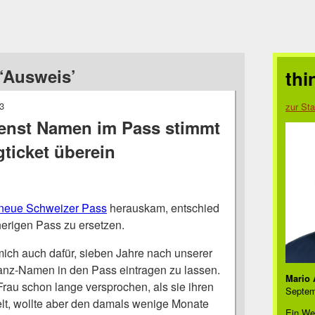
‘Ausweis’
thi
3
zur Sta
enst Namen im Pass stimmt
gticket überein
neue Schweizer Pass
herauskam, entschied
herigen Pass zu ersetzen.
mich auch dafür, sieben Jahre nach unserer
anz-Namen in den Pass eintragen zu lassen.
Mario 
Frau schon lange versprochen, als sie ihren
Septem
lt, wollte aber den damals wenige Monate
Ein We