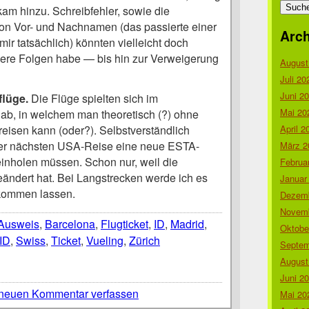
nach:
am hinzu. Schreibfehler, sowie die
on Vor- und Nachnamen (das passierte einer
Arch
ir tatsächlich) könnten vielleicht doch
re Folgen habe — bis hin zur Verweigerung
August
Juli 20
Juni 2
lüge.
Die Flüge spielten sich im
Mai 20
b, in welchem man theoretisch (?) ohne
April 2
isen kann (oder?). Selbstverständlich
der nächsten USA-Reise eine neue ESTA-
März 2
nholen müssen. Schon nur, weil die
Februa
ndert hat. Bei Langstrecken werde ich es
Januar
nkommen lassen.
Dezemb
Novemb
Ausweis
,
Barcelona
,
Flugticket
,
ID
,
Madrid
,
Oktobe
ID
,
Swiss
,
Ticket
,
Vueling
,
Zürich
Septem
August
Juni 2
neuen Kommentar verfassen
Mai 20