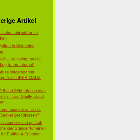
erige Artikel
sische Lehnwörter im
chen
Uptime in Sekunden
en
d: „I’m having trouble
ing to the Internet“
mit selbstgemachter
ung für ein IKEA MALM
l
 2.5 und 3EM können sich
ehr mit der Shelly Cloud
den
Kommandozeile: Ist der
-Deckel geschlossen?
t passender und optisch
chender Ständer für einen
Air Purifier 4 Compact