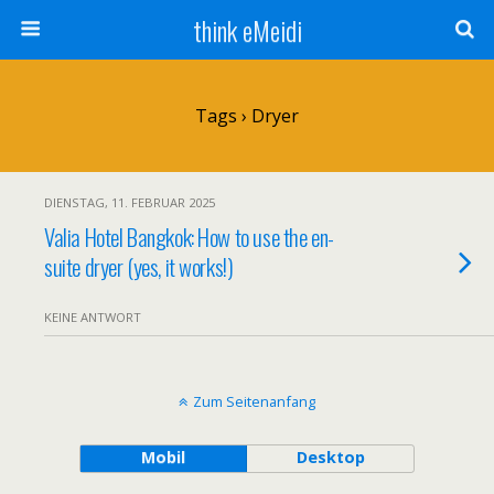
think eMeidi
Tags › Dryer
DIENSTAG, 11. FEBRUAR 2025
Valia Hotel Bangkok: How to use the en-
suite dryer (yes, it works!)
KEINE ANTWORT
Zum Seitenanfang
Mobil
Desktop