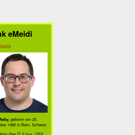
nk eMeidi
rtseite
Aeby,
geboren am 25.
ber 1980 in Bern, Schweiz
blog über IT (Linux, OSS,