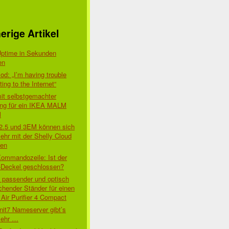
erige Artikel
Uptime in Sekunden
en
d: „I’m having trouble
x link mode

ing to the Internet“
mit selbstgemachter
ung für ein IKEA MALM
l
 2.5 und 3EM können sich
ehr mit der Shelly Cloud
den
ow control off

Kommandozeile: Ist der
-Deckel geschlossen?
t passender und optisch
chender Ständer für einen
Air Purifier 4 Compact
nit7 Nameserver gibt’s
mehr …