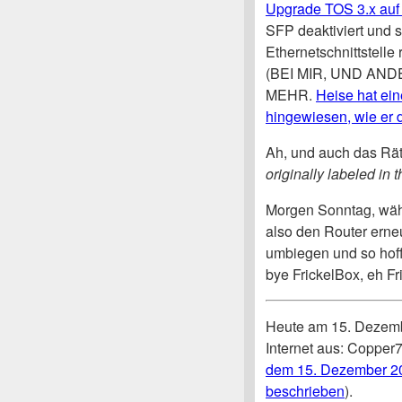
Upgrade TOS 3.x auf 
SFP deaktiviert und s
Ethernetschnittstel
(BEI MIR, UND AN
MEHR.
Heise hat ein
hingewiesen, wie er
Ah, und auch das Räts
originally labeled in 
Morgen Sonntag, wäh
also den Router erneu
umbiegen und so hoff
bye FrickelBox, eh Fr
Heute am 15. Dezembe
Internet aus: Copper7 
dem 15. Dezember 20
beschrieben
).