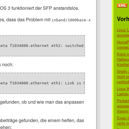
OS 3 funktioniert der SFP anstandslos.
Vorh
es, dass das Problem mit
inband/1000base-x
Linux 
anzeig
HomePo
neta f1034000.ethernet eth2: switched to inband/1000base-
connect
Kiste 
Halter
s noch:
Kopftei
Shelly
nicht m
verbin
neta f1034000.ethernet eth1: Link is Up - 1Gbps/Full - fl
Linux 
Laptop
Perfek
usgefunden, ob und wie man das anpassen
anspre
Xiaomi 
Einen I
nbeiträge gefunden, die einem helfen, das
nicht 
iehen: