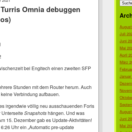
r 2021
nach:
n Turris Omnia debuggen
Arch
los)
August
Juli 20
Juni 2
g
Mai 20
April 2
2
März 2
Zwischenzeit bei Engitech einen zweiten SFP
Februa
Januar
Dezemb
ehrere Stunden mit dem Router herum. Auch
Novemb
 keine Verbindung aufbauen.
Oktobe
Septem
es irgendwie völlig neu ausschauenden Foris
August
r Unterseite
Snapshots
hängen. Und was
Juni 2
Am 15. Dezember gab es Update-Aktivitäten!
Mai 20
6:26 Uhr ein „Automatic pre-update