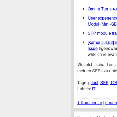
Omnia Turris 4.
User experien
Modul (Mini-GB
SFP module tran
[kernel 5.4.52
issue
Irgendwas
wirklich relevan
Vielleicht schafft es 
meinen SFPs zu unte
Tags:
g.fast
,
SFP
,
TO
Labels:
IT
1 Kommentar
|
neuen