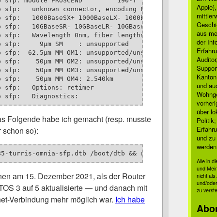
p sfp: module PROSCEND         190-T            rev V7.3 
Apple)
p sfp:   unknown connector, encoding 8b10b, nominal bitra
mittle
p sfp:   1000BaseSX+ 1000BaseLX- 1000BaseCX- 1000BaseT- 1
Geschi
 sfp:   10GBaseSR- 10GBaseLR- 10GBaseLRM- 10GBaseER-

aus mei
 sfp:   Wavelength 0nm, fiber lengths:

der Inf
 sfp:     9µm SM    : unsupported

Erfahru
 sfp:  62.5µm MM OM1: unsupported/unspecified

Auditor
 sfp:    50µm MM OM2: unsupported/unspecified

Suppor
 sfp:    50µm MM OM3: unsupported/unspecified

Kanton
 sfp:    50µm MM OM4: 2.540km

und auc
 sfp:   Options: retimer

Wohnge
p sfp:   Diagnostics:
vorher
über lo
as Folgende habe ich gemacht (resp. musste
Politik
Erfahru
 schon so):
und zu 
werden
85-turris-omnia-sfp.dtb /boot/dtb && reboot
Alle in 
und Mei
en am 15. Dezember 2021, als der Router
nicht al
und/oder
TOS 3 auf 5 aktualisierte — und danach mit
zu verst
net-Verbindung mehr möglich war.
Ich habe
Abo