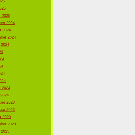
025
025
r 2025
er 2024
r 2024
ber 2024
 2024
24
024
24
024
024
r 2024
 2024
er 2023
er 2023
r 2023
ber 2023
 2023