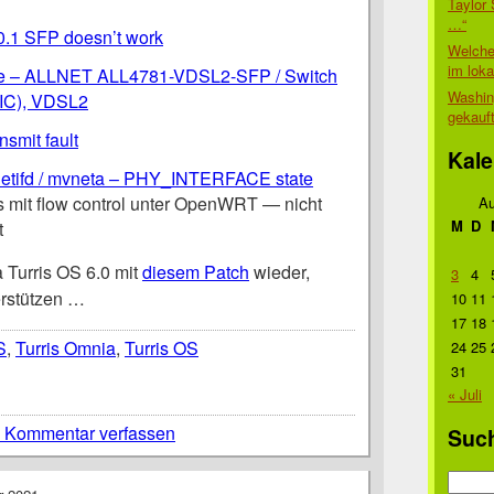
Taylor 
…“
0.1 SFP doesn’t work
Welche
im lok
ce – ALLNET ALL4781-VDSL2-SFP / Switch
Washin
IC), VDSL2
gekauf
smit fault
Kale
] netifd / mvneta – PHY_INTERFACE state
 mit flow control unter OpenWRT — nicht
Au
M
D
t
ja Turris OS 6.0 mit
diesem Patch
wieder,
3
4
rstützen …
10
11
17
18
S
,
Turris Omnia
,
Turris OS
24
25
31
« Juli
 Kommentar verfassen
Suc
Suche