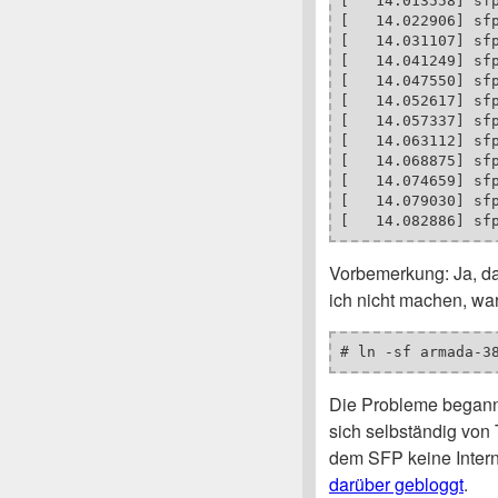
[   14.013558] sf
[   14.022906] sf
[   14.031107] sf
[   14.041249] sfp
[   14.047550] sfp
[   14.052617] sfp
[   14.057337] sfp
[   14.063112] sfp
[   14.068875] sfp
[   14.074659] sfp
[   14.079030] sfp
[   14.082886] sf
Vorbemerkung: Ja, d
ich nicht machen, war
# ln -sf armada-3
Die Probleme begann
sich selbständig von 
dem SFP keine Inter
darüber gebloggt
.