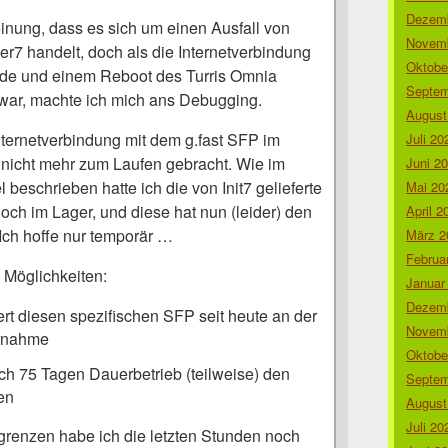
Dezemb
einung, dass es sich um einen Ausfall von
Novemb
7 handelt, doch als die Internetverbindung
Oktobe
nde und einem Reboot des Turris Omnia
Septem
war, machte ich mich ans Debugging.
August
nternetverbindung mit dem g.fast SFP im
Juli 20
t nicht mehr zum Laufen gebracht. Wie im
Juni 2
l beschrieben hatte ich die von Init7 gelieferte
Mai 20
och im Lager, und diese hat nun (leider) den
April 2
 Ich hoffe nur temporär …
März 2
Februa
 Möglichkeiten:
Januar
Dezemb
t diesen spezifischen SFP seit heute an der
Novemb
fnahme
Oktobe
h 75 Tagen Dauerbetrieb (teilweise) den
Septem
en
August
Juli 20
renzen habe ich die letzten Stunden noch