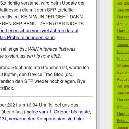
5.x
richtig verstehe, wird beim Update der
Juli 20
tattdessen die mit dem SFP „geteilte“
Juni 2
le reaktiviert. KEIN WUNDER GEHT DANN
Mai 20
DEREN SFP-BENUTZERN) GAR NICHTS
April 2
en Leser schon vor zwei Jahren darauf
März 2
 das Problem beheben kann
.
Februa
Januar
el ist gelöst:
WAN interface that was
Dezemb
the system as eth1 is now eth2.
Novemb
Oktobe
rend Stephanie am Brunchen ist, werde ich
Septem
t lüpfen, den Device Tree Blob (dtb)
August
entlich den SFP wieder hochkriegen. Bye
Juli 20
itz!Box.
Juni 2
Mai 20
r 2021 um 16:34 Uhr fiel bei uns das
April 2
über g.fast (
meine vom 1. Oktober bis heute,
März 2
21, verwendeten Komponenten sind hier
Februa
Januar