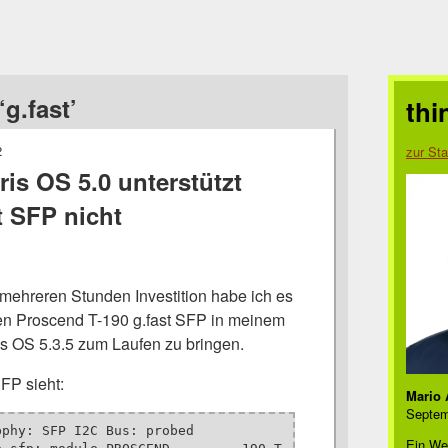
g.fast’
thi
2
zur Sta
ris OS 5.0 unterstützt
t SFP nicht
tz mehreren Stunden Investition habe ich es
nen Proscend T-190 g.fast SFP in meinem
is OS 5.3.5 zum Laufen zu bringen.
FP sieht:
Mario 
Septem
phy: SFP I2C Bus: probed

Ein We