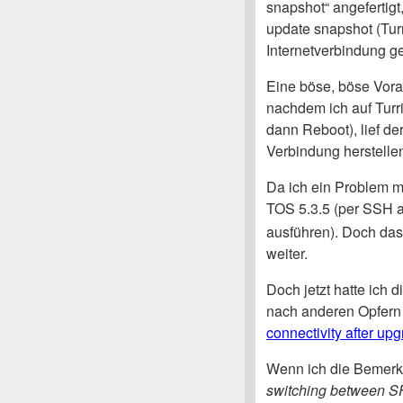
snapshot“ angefertigt
update snapshot (Tur
Internetverbindung g
Eine böse, böse Vora
nachdem ich auf Turr
dann Reboot), lief de
Verbindung herstelle
Da ich ein Problem mit
TOS 5.3.5 (per SSH 
ausführen). Doch das
weiter.
Doch jetzt hatte ich d
nach anderen Opfern
connectivity after up
Wenn ich die Bemer
switching between SF