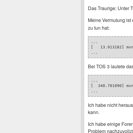
Das Traurige: Unter T
Meine Vermutung ist 
zu tun hat:
...

[   13.913182] mv
...
Bei TOS 3 lautete da
...

[  340.701090] mv
...
Ich habe nicht hera
kann.
Ich habe einige Fore
Problem nachzuvollz