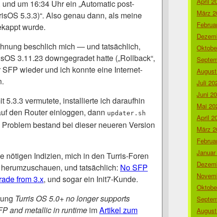
April 2
, und um 16:34 Uhr ein „Automatic post-
März 2
risOS 5.3.3)“. Also genau dann, als meine
Februa
ekappt wurde.
Dezemb
hnung beschlich mich — und tatsächlich,
Oktobe
isOS 3.11.23 downgegradet hatte („Rollback“,
Septem
r SFP wieder und ich konnte eine Internet-
August
n.
Juli 20
Juni 2
 5.3.3 vermutete, installierte ich daraufhin
Mai 20
auf den Router einloggen, dann
updater.sh
April 2
 Problem bestand bei dieser neueren Version
März 2
Februa
Januar
ie nötigen Indizien, mich in den Turris-Foren
Dezemb
 herumzuschauen, und tatsächlich:
No SFP
Novemb
grade from 3.x
, und sogar ein Init7-Kunde.
Oktobe
kung
Turris OS 5.0+ no longer supports
Septem
P and metallic in runtime
im
Artikel zum
August