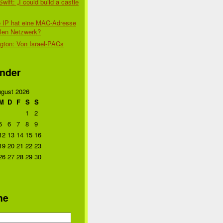
Swift: „I could build a castle
 IP hat eine MAC-Adresse
alen Netzwerk?
gton: Von Israel-PACs
t
nder
gust 2026
M
D
F
S
S
1
2
5
6
7
8
9
12
13
14
15
16
19
20
21
22
23
26
27
28
29
30
he
n