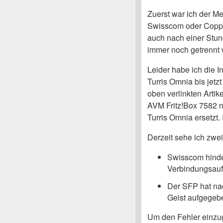
Zuerst war ich der M
Swisscom oder Copper
auch nach einer Stu
immer noch getrennt 
Leider habe ich die I
Turris Omnia bis jetz
oben verlinkten Artike
AVM Fritz!Box 7582 n
Turris Omnia ersetzt.
Derzeit sehe ich zwei
Swisscom hinder
Verbindungsau
Der SFP hat nac
Geist aufgegeb
Um den Fehler einzug