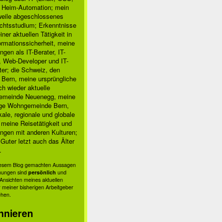
sn 19207J7B92080009 dc 31-08-20

, Heim-Automation; mein
te 1.3Gbps +0% -0%

rweile abgeschlossenes
00BaseTLX- 1000BaseFX- BaseBX10- BasePX-

chtsstudium; Erkenntnisse
ner aktuellen Tätigkeit in
ormationssicherheit, meine
ngen als IT-Berater, IT-
, Web-Developer und IT-
ter; die Schweiz, den
 Bern, meine ursprüngliche
h wieder aktuelle
meinde Neuenegg, meine
ige Wohngemeinde Bern,
kale, regionale und globale
; meine Reisetätigkeit und
ngen mit anderen Kulturen;
Guter letzt auch das Älter
.
diesem Blog gemachten Aussagen
nungen sind
persönlich
und
s Ansichten meines aktuellen
 meiner bisherigen Arbeitgeber
ehen.
nnieren