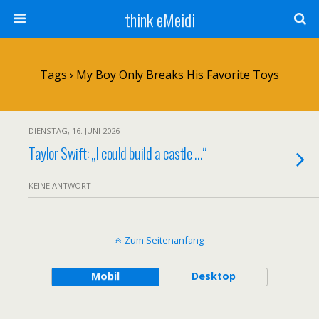
think eMeidi
Tags › My Boy Only Breaks His Favorite Toys
DIENSTAG, 16. JUNI 2026
Taylor Swift: „I could build a castle …“
KEINE ANTWORT
Zum Seitenanfang
Mobil
Desktop