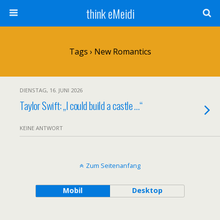
think eMeidi
Tags › New Romantics
DIENSTAG, 16. JUNI 2026
Taylor Swift: „I could build a castle …“
KEINE ANTWORT
Zum Seitenanfang
Mobil
Desktop