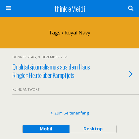
think eMeidi
Tags › Royal Navy
DONNERSTAG, 9. DEZEMBER 2021
Qualitätsjournalismus aus dem Haus
Ringier: Heute über Kampfjets
KEINE ANTWORT
Zum Seitenanfang
Mobil
Desktop