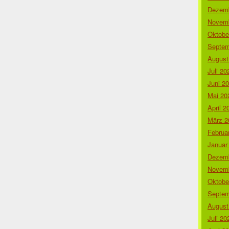
Dezemb
Novemb
Oktobe
Septem
August
Juli 20
Juni 2
Mai 20
April 2
März 2
Februa
Januar
Dezemb
Novemb
Oktobe
Septem
August
Juli 20