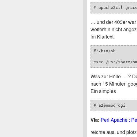
# apache2ctl grac
… und der 403er war
weiterhin nicht angez
im Klartext:
#!/bin/sh

exec /usr/share/s
Was zur Hölle … ? Do
nach 15 Minuten goog
Ein simples
# a2enmod cgi
Via:
Perl Apache : Per
reichte aus, und plöt