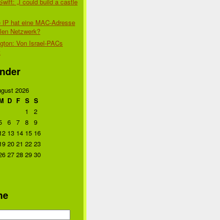
Swift: „I could build a castle
 IP hat eine MAC-Adresse
alen Netzwerk?
gton: Von Israel-PACs
t
nder
gust 2026
M
D
F
S
S
1
2
5
6
7
8
9
12
13
14
15
16
19
20
21
22
23
26
27
28
29
30
he
n