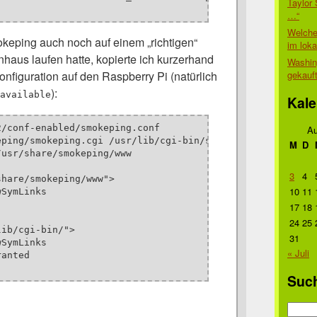
Taylor 
…“
Welche
eping auch noch auf einem „richtigen“
im lok
nhaus laufen hatte, kopierte ich kurzerhand
Washin
gekauf
nfiguration auf den Raspberry Pi (natürlich
):
available
Kale
/conf-enabled/smokeping.conf 

Au
ping/smokeping.cgi /usr/lib/cgi-bin/smokeping.cgi

M
D
usr/share/smokeping/www

3
4
hare/smokeping/www">

10
11
SymLinks

17
18
24
25
ib/cgi-bin/">

31
SymLinks

« Juli
anted

Suc
Suche