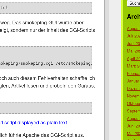
nach:
eful
Arch
 weg. Das smokeping-GUI wurde aber
August
eigt, sondern nur der Inhalt des CGI-Scripts
Juli 20
Juni 2
Mai 20
April 2
mokeping/smokeping.cgi /etc/smokeping/config
März 2
Februa
ch auch diesem Fehlverhalten schaffte ich
Januar
len, Artikel lesen und pröbeln den Garaus:
Dezemb
Novemb
Oktobe
Septem
August
l script displayed as plain text
Juni 2
Mai 20
zlich führte Apache das CGI-Script aus.