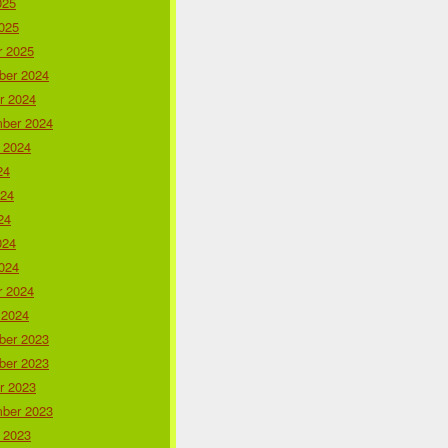
025
025
r 2025
er 2024
r 2024
ber 2024
 2024
24
024
24
024
024
r 2024
 2024
er 2023
er 2023
r 2023
ber 2023
 2023