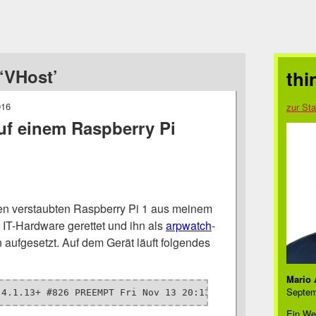
‘VHost’
thi
016
zur Sta
f einem Raspberry Pi
en verstaubten Raspberry Pi 1 aus meinem
 IT-Hardware gerettet und ihn als
arpwatch
-
aufgesetzt. Auf dem Gerät läuft folgendes
Mario 
Septem
 4.1.13+ #826 PREEMPT Fri Nov 13 20:13:22 GMT 2015 armv6
Ein We