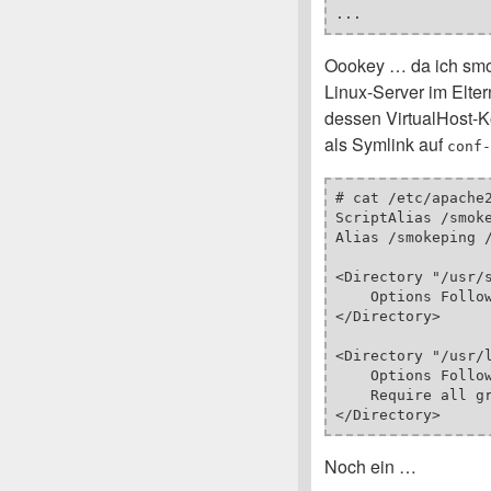
...
Oookey … da ich smok
Linux-Server im Elter
dessen VirtualHost-Ko
als Symlink auf
conf-
# cat /etc/apache2
ScriptAlias /smoke
Alias /smokeping /
<Directory "/usr/s
    Options Follow
</Directory>

<Directory "/usr/l
    Options Follow
    Require all gr
</Directory>
Noch ein …