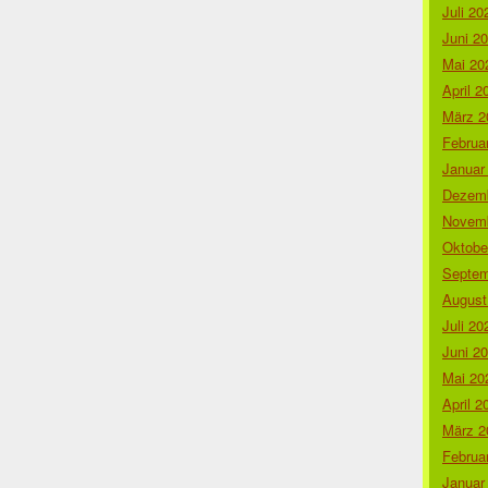
Juli 20
Juni 2
Mai 20
April 2
März 2
Februa
Januar
Dezemb
Novemb
Oktobe
Septem
August
Juli 20
Juni 2
Mai 20
April 2
März 2
Februa
Januar