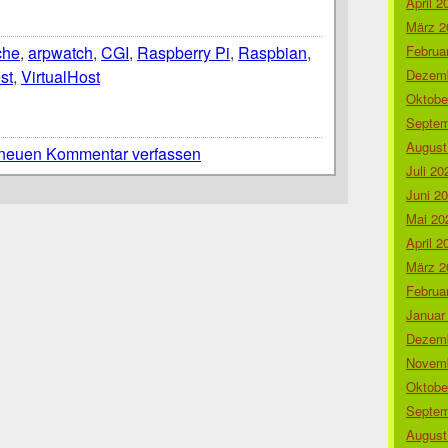
April 2
März 2
Februa
che
,
arpwatch
,
CGI
,
Raspberry Pi
,
Raspbian
,
Dezemb
st
,
VirtualHost
Oktobe
Septem
August
neuen Kommentar verfassen
Juli 20
Juni 2
Mai 20
April 2
März 2
Februa
Januar
Dezemb
Novemb
Oktobe
Septem
August