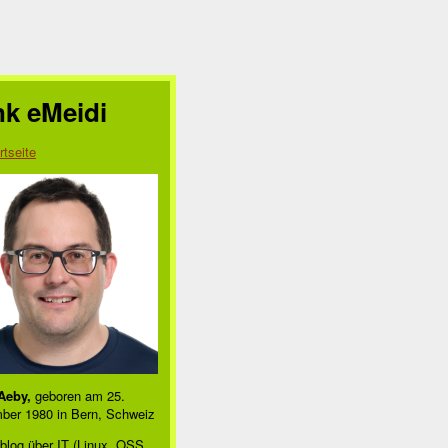
nk eMeidi
rtseite
Aeby,
geboren am 25.
ber 1980 in Bern, Schweiz
l GNU/Linux
blog über IT (Linux, OSS,