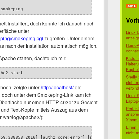
 smokeping
Vorh
ett installiert, doch konnte ich danach noch
rfläche unter
Linux 
anzeig
keping/smokeping.cgi
zugreifen. Unter einem
HomePo
s nach der Installation automatisch möglich.
connect
pache starten, dachte ich mir:
Kiste 
Halter
Kopftei
che2 start
Shelly
nicht m
hoch, zeigte unter
http://localhost/
die
verbin
an, doch unter dem Smokeping-Link kam ich
Linux 
Laptop
Oberfläche nur einen HTTP 403er zu Gesicht
Perfek
 und Text-Kopie mittels Auszug aus dem
anspre
r /var/log/apache2/):
Xiaomi 
Einen I
nicht 
:59.338858 2016] [authz_core:error] [pid 2706:tid 3036673