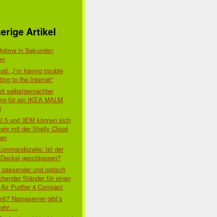
erige Artikel
Uptime in Sekunden
en
d: „I’m having trouble
ing to the Internet“
mit selbstgemachter
ung für ein IKEA MALM
l
 2.5 und 3EM können sich
ehr mit der Shelly Cloud
den
Kommandozeile: Ist der
-Deckel geschlossen?
t passender und optisch
chender Ständer für einen
Air Purifier 4 Compact
nit7 Nameserver gibt’s
mehr …
072] [client 10.0.1.101:56967] AH01630: client denied by