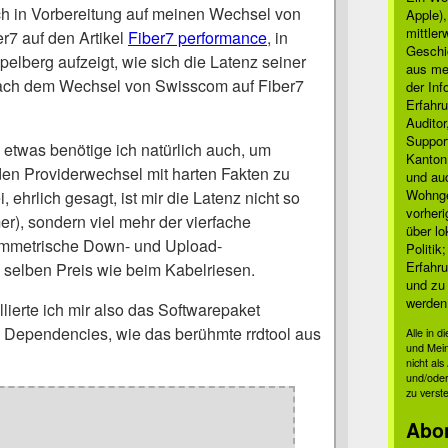
ich in Vorbereitung auf meinen Wechsel von
Apple)
mittle
r7 auf den Artikel
Fiber7 performance
, in
Geschi
elberg aufzeigt, wie sich die Latenz seiner
aus mei
nach dem Wechsel von Swisscom auf Fiber7
der Inf
Erfahru
Auditor
Suppor
etwas benötige ich natürlich auch, um
Kanton
en Providerwechsel mit harten Fakten zu
und auc
Wohnge
ehrlich gesagt, ist mir die Latenz nicht so
vorher
er), sondern viel mehr der vierfache
über lo
ymmetrische Down- und Upload-
Politik
Erfahru
selben Preis wie beim Kabelriesen.
und zu 
werden
llierte ich mir also das Softwarepaket
 Dependencies, wie das berühmte rrdtool aus
Alle in 
und Mei
nicht al
und/oder
zu verst
Abo