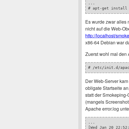
...

# apt-get install
Es wurde zwar alles n
nicht auf die Web-Obe
http://localhost/smo
x86-64 Debian war da
Zuerst wohl mal den A
# /etc/init.d/apa
Der Web-Server kam 
obligate Startseite 
statt der Smokeping-
(mangels Screenshot
Apache error.log unte
...

[Wed Jan 20 22:52