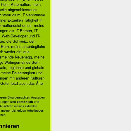
, Heim-Automation; mein
rweile abgeschlossenes
chtsstudium; Erkenntnisse
ner aktuellen Tätigkeit in
ormationssicherheit, meine
ngen als IT-Berater, IT-
, Web-Developer und IT-
ter; die Schweiz, den
 Bern, meine ursprüngliche
h wieder aktuelle
meinde Neuenegg, meine
ige Wohngemeinde Bern,
kale, regionale und globale
; meine Reisetätigkeit und
ngen mit anderen Kulturen;
Guter letzt auch das Älter
.
diesem Blog gemachten Aussagen
nungen sind
persönlich
und
s Ansichten meines aktuellen
 meiner bisherigen Arbeitgeber
ehen.
nnieren