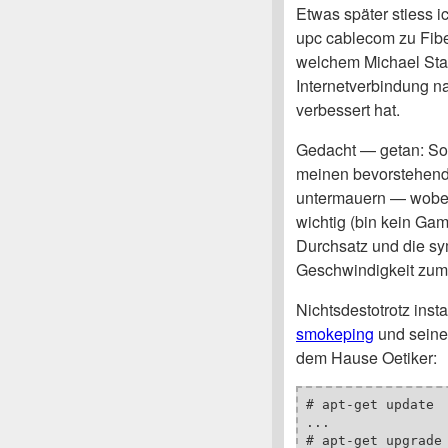
Etwas später stiess 
upc cablecom zu Fibe
welchem Michael Stap
Internetverbindung 
verbessert hat.
Gedacht — getan: So 
meinen bevorstehend
untermauern — wobei, 
wichtig (bin kein Gam
Durchsatz und die s
Geschwindigkeit zum 
Nichtsdestotrotz insta
smokeping
und seine
dem Hause Oetiker:
# apt-get update

...

# apt-get upgrade
