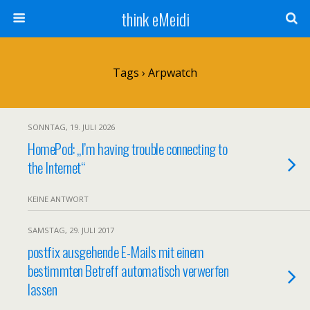
think eMeidi
Tags › Arpwatch
SONNTAG, 19. JULI 2026
HomePod: „I’m having trouble connecting to
the Internet“
KEINE ANTWORT
SAMSTAG, 29. JULI 2017
postfix ausgehende E-Mails mit einem
bestimmten Betreff automatisch verwerfen
lassen