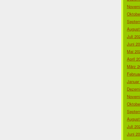
Novemb
Oktobe
Septem
August
Juli 20
Juni 2
Mai 20
April 2
März 2
Februa
Januar
Dezemb
Novemb
Oktobe
Septem
August
Juli 20
Juni 2