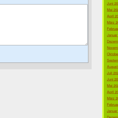
Juni 2
Mai 20
April 2
März 2
Februa
Januar
Dezemb
Novemb
Oktobe
Septem
August
Juli 20
Juni 2
Mai 20
April 2
März 2
Februa
Januar
Dezemb