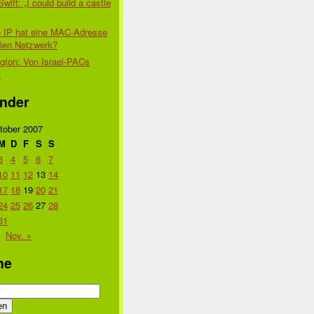
Swift: „I could build a castle
 IP hat eine MAC-Adresse
alen Netzwerk?
gton: Von Israel-PACs
t
nder
tober 2007
M
D
F
S
S
3
4
5
6
7
10
11
12
13
14
17
18
19
20
21
24
25
26
27
28
31
Nov. »
he
n