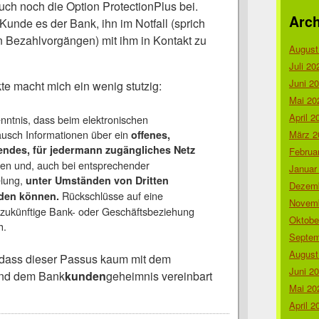
ch noch die Option ProtectionPlus bei.
Arch
Kunde es der Bank, ihn im Notfall (sprich
n Bezahlvorgängen) mit ihm in Kontakt zu
August
Juli 20
Juni 2
te macht mich ein wenig stutzig:
Mai 20
April 2
nntnis, dass beim elektronischen
ausch Informationen über ein
offenes,
März 2
endes, für jedermann zugängliches Netz
Februa
den und, auch bei entsprechender
Januar
elung,
unter Umständen von Dritten
Dezemb
Rückschlüsse auf eine
den können.
Novemb
zukünftige Bank- oder Geschäftsbeziehung
Oktobe
h.
Septem
August
 dass dieser Passus kaum mit dem
Juni 2
und dem Bank
kunden
geheimnis vereinbart
Mai 20
April 2