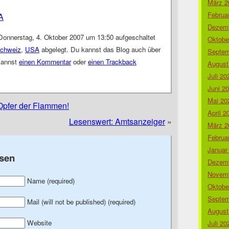
März 2
Februa
A
Dezemb
Donnerstag, 4. Oktober 2007 um 13:50 aufgeschaltet
Oktobe
chweiz
,
USA
abgelegt. Du kannst das Blog auch über
Septem
kannst
einen Kommentar
oder
einen Trackback
August
Juli 20
Juni 2
Mai 20
Opfer der Flammen!
April 2
Lesenswert: Amtsanzeiger
»
März 2
Februa
Januar
sen
Dezemb
Novemb
Name (required)
Oktobe
Septem
Mail (will not be published) (required)
August
Website
Juli 20