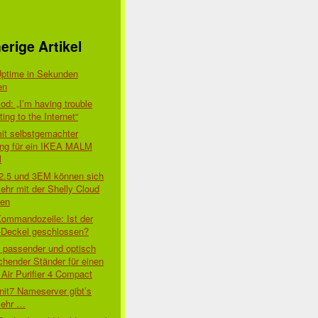
erige Artikel
Uptime in Sekunden
en
d: „I’m having trouble
ing to the Internet“
mit selbstgemachter
ung für ein IKEA MALM
l
 2.5 und 3EM können sich
ehr mit der Shelly Cloud
den
Kommandozeile: Ist der
-Deckel geschlossen?
t passender und optisch
chender Ständer für einen
Air Purifier 4 Compact
nit7 Nameserver gibt’s
mehr …