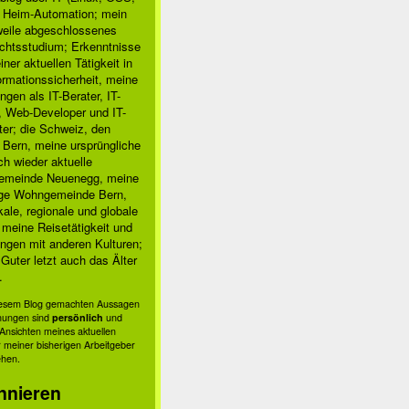
, Heim-Automation; mein
rweile abgeschlossenes
chtsstudium; Erkenntnisse
ner aktuellen Tätigkeit in
ormationssicherheit, meine
ngen als IT-Berater, IT-
, Web-Developer und IT-
ter; die Schweiz, den
 Bern, meine ursprüngliche
h wieder aktuelle
meinde Neuenegg, meine
ige Wohngemeinde Bern,
kale, regionale und globale
; meine Reisetätigkeit und
ngen mit anderen Kulturen;
Guter letzt auch das Älter
.
diesem Blog gemachten Aussagen
nungen sind
persönlich
und
s Ansichten meines aktuellen
 meiner bisherigen Arbeitgeber
ehen.
nnieren