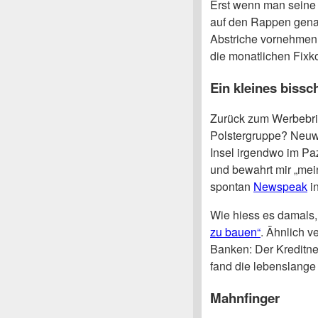
Erst wenn man seine
auf den Rappen genau
Abstriche vornehmen.
die monatlichen Fixk
Ein kleines biss
Zurück zum Werbebri
Polstergruppe? Neuwa
Insel irgendwo im Pazi
und bewahrt mir „mein
spontan
Newspeak
i
Wie hiess es damals
zu bauen“
. Ähnlich v
Banken: Der Kreditneh
fand die lebenslange
Mahnfinger