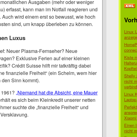
 monatlichen Ausgaben (mehr oder weniger
) erfasst, kann man im Notfall reagieren und
 Auch wird einem erst so bewusst, wie hoch
Vorh
osten sind, um knapp überleben zu können.
Linux 
chen Luxus
anzeig
HomePo
connect
ef: Neuer Plasma-Fernseher? Neue
Kiste 
gen? Exklusive Ferien auf einer kleinen
Halter
fik? Crédit Suisse hilft mir tatkräftig dabei
Kopftei
e finanzielle Freiheit“ (ein Schelm, wem hier
Shelly
n den Sinn kommt).
nicht m
verbin
, 1961?
„Niemand hat die Absicht, eine Mauer
Linux 
erhält es sich beim Kleinkredit unserer netten
Laptop
mer suchte die „finanzielle Freiheit“ und
Perfek
anspre
 Versklavung.
Xiaomi 
Einen I
nicht 