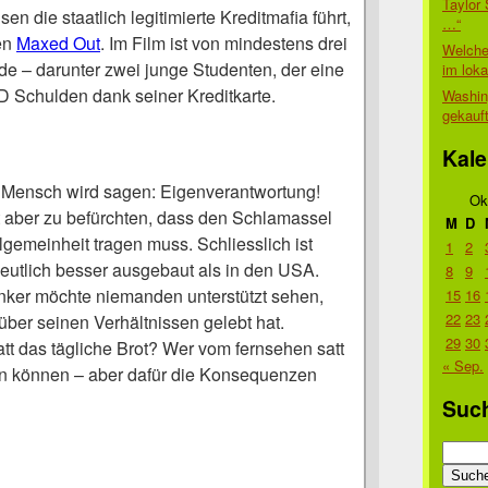
Taylor 
 die staatlich legitimierte Kreditmafia führt,
…“
fen
Maxed Out
. Im Film ist von mindestens drei
Welche
e – darunter zwei junge Studenten, der eine
im lok
 Schulden dank seiner Kreditkarte.
Washin
gekauf
Kale
 Mensch wird sagen: Eigenverantwortung!
Ok
 aber zu befürchten, dass den Schlamassel
M
D
lgemeinheit tragen muss. Schliesslich ist
1
2
eutlich besser ausgebaut als in den USA.
8
9
inker möchte niemanden unterstützt sehen,
15
16
22
23
 über seinen Verhältnissen gelebt hat.
29
30
tt das tägliche Brot? Wer vom fernsehen satt
« Sep.
sten können – aber dafür die Konsequenzen
Suc
Suche
nach: