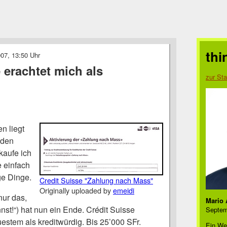
thi
07, 13:50 Uhr
 erachtet mich als
zur Sta
n liegt
 den
kaufe ich
e einfach
ge Dinge.
Credit Suisse "Zahlung nach Mass"
Originally uploaded by
emeidi
nur das,
Mario 
nnst!“) hat nun ein Ende. Crédit Suisse
Septem
uestem als kreditwürdig. Bis 25’000 SFr.
Ein We