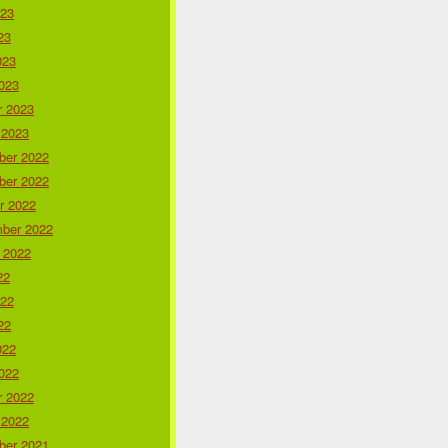
023
23
023
023
r 2023
 2023
er 2022
er 2022
r 2022
ber 2022
 2022
22
022
22
022
022
r 2022
 2022
er 2021