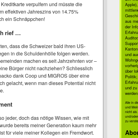
 Kreditkarte verpulfern und müsste die
Apple)
mittle
 effektiven Jahreszins von 14.75%
Geschi
ich ein Schnäppchen!
aus mei
der Inf
ch rief …
Erfahru
Auditor
Suppor
hten, dass die Schweizer bald ihren US-
Kanton
gen in die Schuldenhölle folgen werden.
und auc
Wohnge
emeinden machen es seit Jahrzehnten vor –
vorher
eine Bürger nicht nachziehen? Schliesslich
über lo
 Spacko dank Coop und MIGROS über eine
Politik
Erfahru
ch gelacht, wenn man dieses Potential nicht
und zu 
e.
werden
Alle in 
ument
und Mei
nicht al
und/oder
lso jeder, doch das nötige Wissen, wie mit
zu verst
 wurde bereits meiner Generation kaum mehr
Abo
ist für viele meiner Kollegen ein Fremdwort.