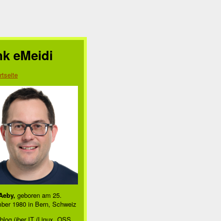
nk eMeidi
rtseite
Aeby,
geboren am 25.
ber 1980 in Bern, Schweiz
blog über IT (Linux, OSS,