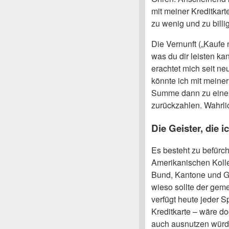
mit meiner Kreditkart
zu wenig und zu billi
Die Vernunft („Kaufe 
was du dir leisten ka
erachtet mich seit ne
könnte ich mit meiner
Summe dann zu einem
zurückzahlen. Wahrl
Die Geister, die i
Es besteht zu befürc
Amerikanischen Kolle
Bund, Kantone und G
wieso sollte der gem
verfügt heute jeder
Kreditkarte – wäre do
auch ausnutzen würd