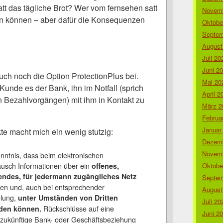
tt das tägliche Brot? Wer vom fernsehen satt
Novemb
sten können – aber dafür die Konsequenzen
Oktobe
Septem
August
Juli 20
Juni 2
ch noch die Option ProtectionPlus bei.
Mai 20
Kunde es der Bank, ihn im Notfall (sprich
April 2
n Bezahlvorgängen) mit ihm in Kontakt zu
März 2
Februa
Januar
te macht mich ein wenig stutzig:
Dezemb
Novemb
nntnis, dass beim elektronischen
ausch Informationen über ein
offenes,
Oktobe
endes, für jedermann zugängliches Netz
Septem
den und, auch bei entsprechender
August
elung,
unter Umständen von Dritten
Juli 20
Rückschlüsse auf eine
den können.
Juni 2
zukünftige Bank- oder Geschäftsbeziehung