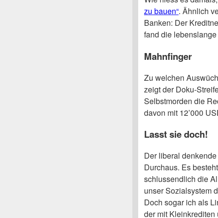
zu bauen“
. Ähnlich v
Banken: Der Kreditneh
fand die lebenslange
Mahnfinger
Zu welchen Auswüchsen
zeigt der Doku-Strei
Selbstmorden die Red
davon mit 12’000 USD
Lasst sie doch!
Der liberal denkende
Durchaus. Es besteht
schlussendlich die Al
unser Sozialsystem d
Doch sogar ich als L
der mit Kleinkrediten