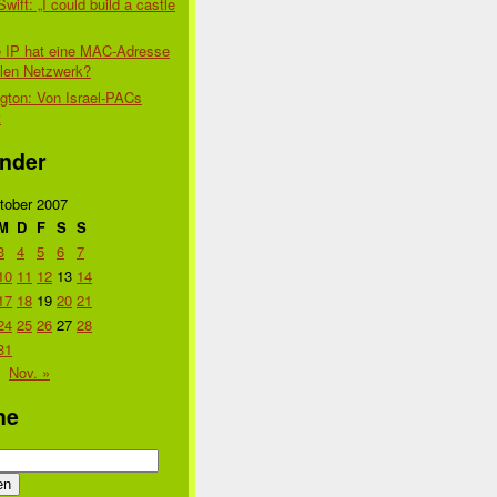
Swift: „I could build a castle
 IP hat eine MAC-Adresse
alen Netzwerk?
gton: Von Israel-PACs
t
nder
tober 2007
M
D
F
S
S
3
4
5
6
7
10
11
12
13
14
17
18
19
20
21
24
25
26
27
28
31
Nov. »
he
n