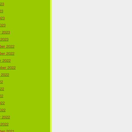
023
23
023
023
r 2023
 2023
er 2022
er 2022
r 2022
ber 2022
 2022
22
022
22
022
022
r 2022
 2022
er 2021