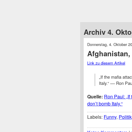
Archiv 4. Okt
Donnerstag, 4. Oktober 2
Afghanistan, 
Link zu diesem Artikel
„If the mafia att
Italy.“ –– Ron Pau
Quelle:
Ron Paul: „If
don’t bomb Italy.“
Labels:
Funny
,
Politik