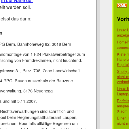
o
in der Nähe der
llt werden soll.
Vorh
eisst das dann:
Linux 
n
anzeig
HomePo
APG Bern, Bahnhöheweg 82, 3018 Bern
connect
ndmontage von 1 F24 Plakatwerbeträger zum
Kiste 
Halter
schlag von Fremdreklamen, nicht leuchtend.
Kopftei
gstrasse 31, Parz. 708, Zone Landwirtschaft
Shelly
nicht m
24 RPG, Bauen ausserhalb der Bauzone.
verbin
Linux 
auverwaltung, 3176 Neuenegg
Laptop
Perfek
is und mit 5.11.2007.
anspre
Rechtsverwarhungen sind schrifltich und
Xiaomi 
pel beim Regierungstatthalteramt Laupen,
Einen I
reichen. Ebenfalls allfällige Begehren um
nicht 