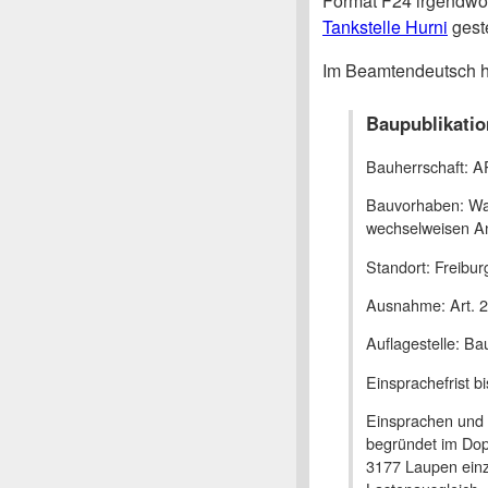
Format F24 irgendw
Tankstelle Hurni
geste
Im Beamtendeutsch h
Baupublikatio
Bauherrschaft: 
Bauvorhaben: Wa
wechselweisen An
Standort: Freibur
Ausnahme: Art. 
Auflagestelle: B
Einsprachefrist b
Einsprachen und 
begründet im Dop
3177 Laupen einzu