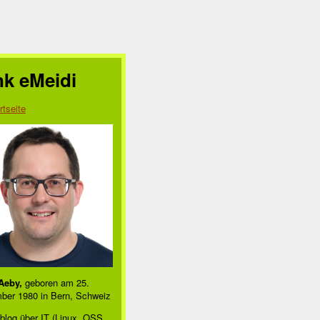
nk eMeidi
rtseite
Aeby,
geboren am 25.
ber 1980 in Bern, Schweiz
blog über IT (Linux, OSS,