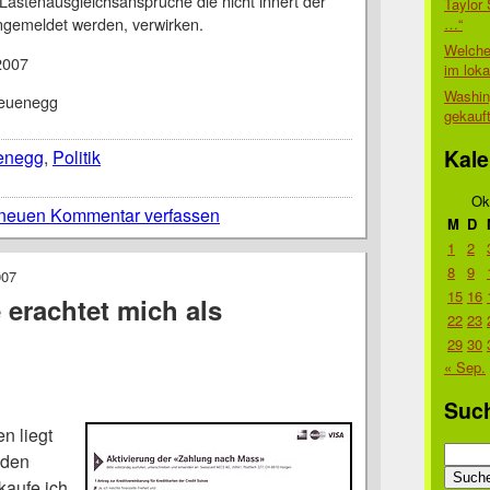
Lastenausgleichsansprüche die nicht innert der
Taylor 
angemeldet werden, verwirken.
…“
Welche
2007
im lok
Washin
Neuenegg
gekauf
Kale
enegg
,
Politik
Ok
neuen Kommentar verfassen
M
D
1
2
8
9
007
15
16
 erachtet mich als
22
23
29
30
« Sep.
Suc
n liegt
Suche
 den
nach:
kaufe ich