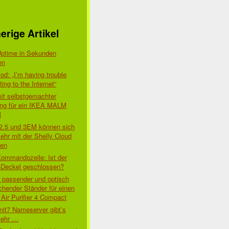
erige Artikel
Uptime in Sekunden
en
d: „I’m having trouble
ing to the Internet“
mit selbstgemachter
ung für ein IKEA MALM
l
 2.5 und 3EM können sich
ehr mit der Shelly Cloud
den
Kommandozeile: Ist der
-Deckel geschlossen?
t passender und optisch
chender Ständer für einen
Air Purifier 4 Compact
nit7 Nameserver gibt’s
mehr …