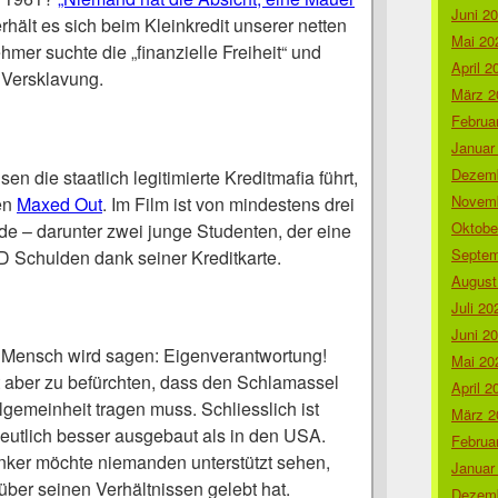
Juni 2
erhält es sich beim Kleinkredit unserer netten
Mai 20
mer suchte die „finanzielle Freiheit“ und
April 2
 Versklavung.
März 2
Februa
Januar
Dezemb
 die staatlich legitimierte Kreditmafia führt,
Novemb
fen
Maxed Out
. Im Film ist von mindestens drei
Oktobe
e – darunter zwei junge Studenten, der eine
Septem
 Schulden dank seiner Kreditkarte.
August
Juli 20
Juni 2
 Mensch wird sagen: Eigenverantwortung!
Mai 20
 aber zu befürchten, dass den Schlamassel
April 2
lgemeinheit tragen muss. Schliesslich ist
März 2
eutlich besser ausgebaut als in den USA.
Februa
inker möchte niemanden unterstützt sehen,
Januar
 über seinen Verhältnissen gelebt hat.
Dezemb