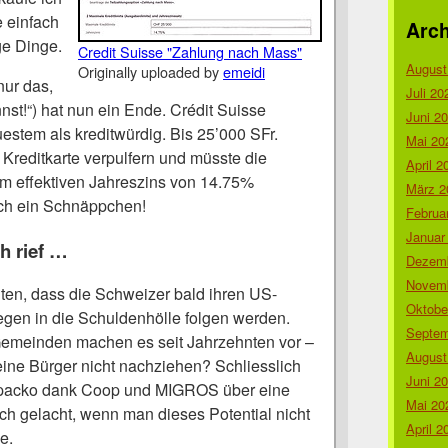
e einfach
Arch
ge Dinge.
Credit Suisse "Zahlung nach Mass"
August
Originally uploaded by
emeidi
nur das,
Juli 20
nnst!“) hat nun ein Ende. Crédit Suisse
Juni 2
uestem als kreditwürdig. Bis 25’000 SFr.
Mai 20
 Kreditkarte verpulfern und müsste die
April 2
 effektiven Jahreszins von 14.75%
März 2
ich ein Schnäppchen!
Februa
Januar
ch rief …
Dezemb
Novemb
hten, dass die Schweizer bald ihren US-
Oktobe
gen in die Schuldenhölle folgen werden.
Septem
emeinden machen es seit Jahrzehnten vor –
August
eine Bürger nicht nachziehen? Schliesslich
Juni 2
 Spacko dank Coop und MIGROS über eine
Mai 20
ch gelacht, wenn man dieses Potential nicht
April 2
e.