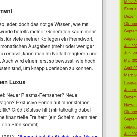
März 2
Februa
ument
Dezemb
Oktobe
lso jeder, doch das nötige Wissen, wie mit
Septem
 wurde bereits meiner Generation kaum mehr
August
ist für viele meiner Kollegen ein Fremdwort.
Juli 20
 monatlichen Ausgaben (mehr oder weniger
Juni 2
) erfasst, kann man im Notfall reagieren und
Mai 20
 Auch wird einem erst so bewusst, wie hoch
April 2
osten sind, um knapp überleben zu können.
März 2
chen Luxus
Februa
Januar
ef: Neuer Plasma-Fernseher? Neue
Dezemb
gen? Exklusive Ferien auf einer kleinen
Novemb
fik? Crédit Suisse hilft mir tatkräftig dabei
Oktobe
e finanzielle Freiheit“ (ein Schelm, wem hier
Septem
n den Sinn kommt).
August
Juli 20
, 1961?
„Niemand hat die Absicht, eine Mauer