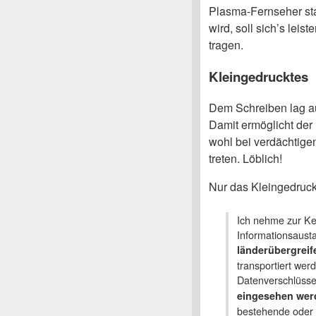
Plasma-Fernseher sta
wird, soll sich’s lei
tragen.
Kleingedrucktes
Dem Schreiben lag au
Damit ermöglicht der 
wohl bei verdächtige
treten. Löblich!
Nur das Kleingedruck
Ich nehme zur Ke
Informationsaust
länderübergreif
transportiert wer
Datenverschlüss
eingesehen wer
bestehende oder 