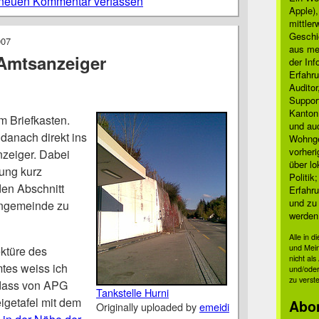
neuen Kommentar verfassen
Apple)
mittle
Geschi
007
aus mei
Amtsanzeiger
der Inf
Erfahru
Auditor
Suppor
Kanton
m Briefkasten.
und auc
 danach direkt ins
Wohnge
vorher
nzeiger. Dabei
über lo
tung kurz
Politik
den Abschnitt
Erfahru
und zu 
hngemeinde zu
werden
Alle in 
und Mei
ktüre des
nicht al
tes weiss ich
und/oder
zu verst
 dass von APG
Tankstelle Hurni
getafel mit dem
Abo
Originally uploaded by
emeidi