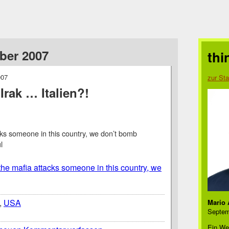
ober 2007
thi
007
zur Sta
Irak … Italien?!
acks someone in this country, we don’t bomb
l
 the mafia attacks someone in this country, we
,
USA
Mario 
Septem
Ein We