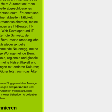
, Heim-Automation; mein
rweile abgeschlossenes
chtsstudium; Erkenntnisse
ner aktuellen Tätigkeit in
ormationssicherheit, meine
ngen als IT-Berater, IT-
, Web-Developer und IT-
ter; die Schweiz, den
 Bern, meine ursprüngliche
h wieder aktuelle
meinde Neuenegg, meine
ige Wohngemeinde Bern,
kale, regionale und globale
; meine Reisetätigkeit und
ngen mit anderen Kulturen;
Guter letzt auch das Älter
.
diesem Blog gemachten Aussagen
nungen sind
persönlich
und
s Ansichten meines aktuellen
 meiner bisherigen Arbeitgeber
ehen.
nnieren