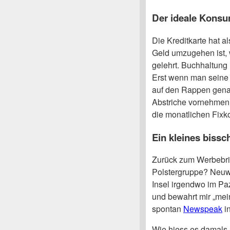
Der ideale Kons
Die Kreditkarte hat a
Geld umzugehen ist,
gelehrt. Buchhaltung 
Erst wenn man seine
auf den Rappen genau
Abstriche vornehmen.
die monatlichen Fixk
Ein kleines biss
Zurück zum Werbebri
Polstergruppe? Neuwa
Insel irgendwo im Pazi
und bewahrt mir „mein
spontan
Newspeak
i
Wie hiess es damals