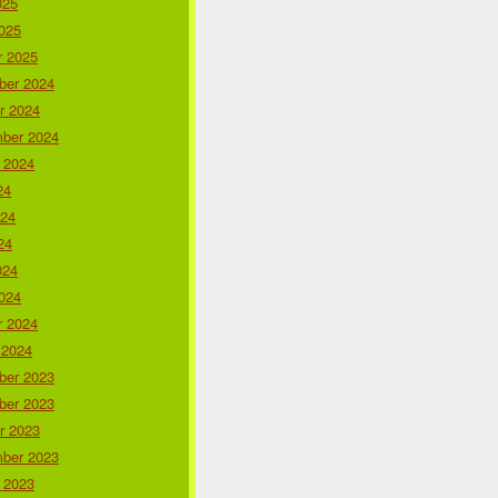
025
025
r 2025
er 2024
r 2024
ber 2024
 2024
24
024
24
024
024
r 2024
 2024
er 2023
er 2023
r 2023
ber 2023
 2023