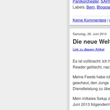
Panikorchester
,
SARS
Labels:
Bern
,
Blogos
Keine Kommentare
|
Samstag, 29. Juni 2013
Die neue Wel
Link zu diesem Artikel
Es ist vollbracht: Ic
Reader gelöscht, nach
Meine Feeds habe ic
gescheut, den Jungs d
Dienstleistung zu üb
Mein initiales Setu
Juni 2013 folgender