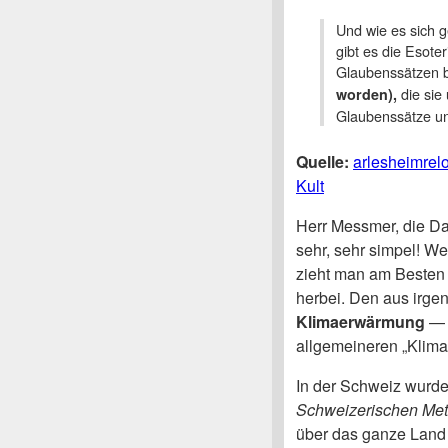
Und wie es sich g
gibt es die Esote
Glaubenssätzen 
die sie
worden),
Glaubenssätze un
Quelle:
arlesheimrel
Kult
Herr Messmer, die Da
sehr, sehr simpel! W
zieht man am Besten 
herbei. Den aus irg
Klimaerwärmung
— 
allgemeineren „Klima
In der Schweiz wurde
Schweizerischen Mete
über das ganze Land 