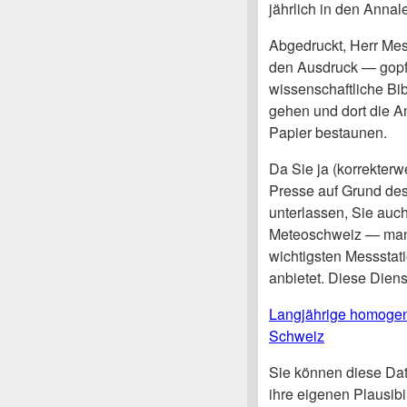
jährlich in den Annal
Abgedruckt, Herr Me
den Ausdruck — gopfe
wissenschaftliche Bib
gehen und dort die A
Papier bestaunen.
Da Sie ja (korrekterw
Presse auf Grund des 
unterlassen, Sie auc
Meteoschweiz — man 
wichtigsten Messsta
anbietet. Diese Diens
Langjährige homogen
Schweiz
Sie können diese Date
ihre eigenen Plausibi