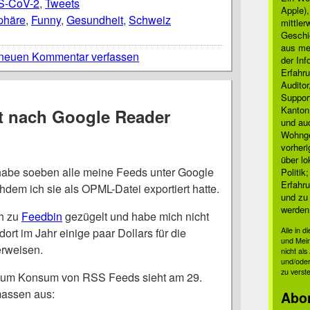
-CoV-2
,
Tweets
Apple)
phäre
,
Funny
,
Gesundheit
,
Schweiz
mittle
Geschi
aus mei
neuen Kommentar verfassen
der Inf
Erfahru
Auditor
Suppor
Kanton
t nach Google Reader
und auc
Wohnge
vorher
über lo
h habe soeben alle meine Feeds unter Google
Politik
Erfahru
dem ich sie als OPML-Datei exportiert hatte.
und zu 
werden
h zu
Feedbin
gezügelt und habe mich nicht
ort im Jahr einige paar Dollars für die
Alle in 
und Mei
erweisen.
nicht al
und/oder
zu verst
p zum Konsum von RSS Feeds sieht am 29.
massen aus:
Abo