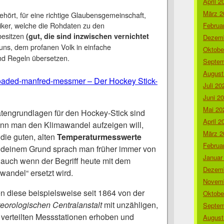
April 2
März 2
ehört, für eine richtige Glaubensgemeinschaft,
riker, welche die Rohdaten zu den
Februa
besitzen
(gut, die sind inzwischen vernichtet
Dezemb
 uns, dem profanen Volk in einfache
Oktobe
d Regeln übersetzen.
Septem
August
oaded-manfred-messmer – Der Hockey Stick-
Juli 20
Juni 2
Mai 20
tengrundlagen für den Hockey-Stick sind
April 2
enn man den Klimawandel aufzeigen will,
März 2
die guten, alten
Temperaturmesswerte
Februa
endeinem Grund sprach man früher immer von
Januar
auch wenn der Begriff heute mit dem
Dezemb
wandel“ ersetzt wird.
Novemb
n diese beispielsweise seit 1864 von der
Oktobe
orologischen Centralanstalt
mit unzähligen,
Septem
verteilten Messstationen erhoben und
August