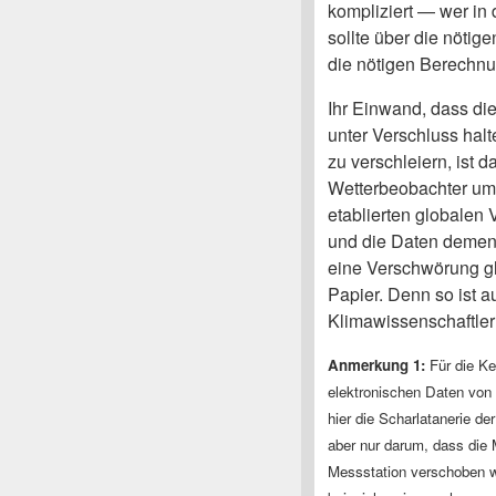
kompliziert — wer in d
sollte über die nöti
die nötigen Berechnu
Ihr Einwand, dass di
unter Verschluss hal
zu verschleiern, ist d
Wetterbeobachter um 
etablierten globale
und die Daten demen
eine Verschwörung gl
Papier. Denn so ist 
Klimawissenschaftler
Anmerkung 1:
Für die Ke
elektronischen Daten vo
hier die Scharlatanerie d
aber nur darum, dass die
Messstation verschoben w