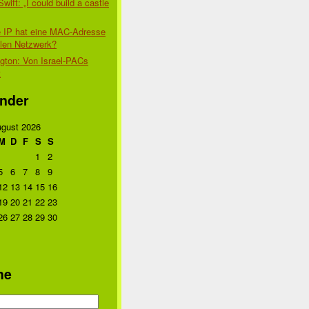
Swift: „I could build a castle
 IP hat eine MAC-Adresse
alen Netzwerk?
gton: Von Israel-PACs
t
nder
gust 2026
M
D
F
S
S
1
2
5
6
7
8
9
12
13
14
15
16
19
20
21
22
23
26
27
28
29
30
he
n