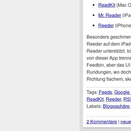
ReadKit
(Mac O
Mr. Reader
(iPa
Reeder
(iPhone
Besonders geschmerzt
Reeder auf dem iPad 
Reader unterstützt. 
von dieser App trenne
Feedbin, aber das UI 
Rundungen, wo doch d
Richtung flachem, sk
Tags:
Feeds
,
Google
ReadKit
,
Reeder
,
RS
Labels:
Blogosphäre
2 Kommentare
|
neue