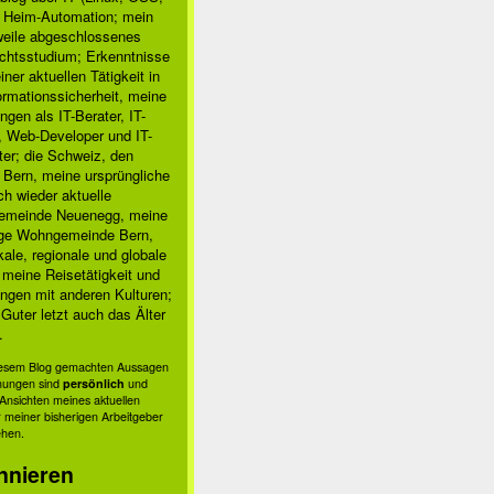
, Heim-Automation; mein
rweile abgeschlossenes
chtsstudium; Erkenntnisse
ner aktuellen Tätigkeit in
ormationssicherheit, meine
ngen als IT-Berater, IT-
, Web-Developer und IT-
ter; die Schweiz, den
 Bern, meine ursprüngliche
h wieder aktuelle
meinde Neuenegg, meine
ige Wohngemeinde Bern,
kale, regionale und globale
; meine Reisetätigkeit und
ngen mit anderen Kulturen;
Guter letzt auch das Älter
.
diesem Blog gemachten Aussagen
nungen sind
persönlich
und
s Ansichten meines aktuellen
 meiner bisherigen Arbeitgeber
ehen.
nnieren