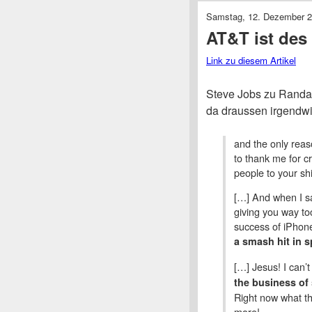
Samstag, 12. Dezember 
AT&T ist des
Link zu diesem Artikel
Steve Jobs zu Randal
da draussen irgendwi
and the only reas
to thank me for c
people to your shi
[…] And when I sa
giving you way to
success of iPhone
a smash hit in s
[…] Jesus! I can’t
the business of 
Right now what the
more!