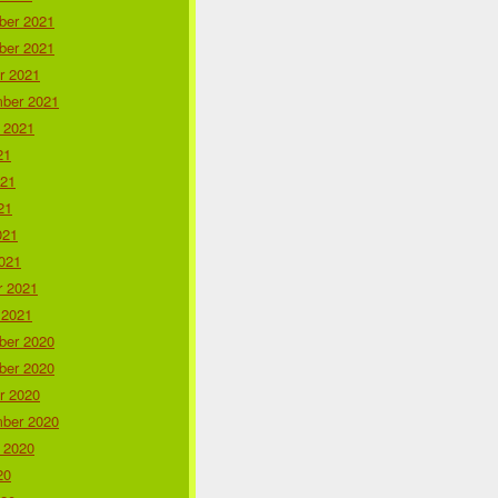
er 2021
er 2021
r 2021
ber 2021
 2021
21
021
21
021
021
r 2021
 2021
er 2020
er 2020
r 2020
ber 2020
 2020
20