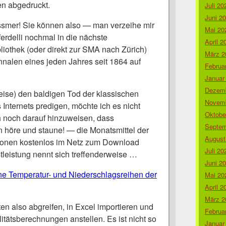
en abgedruckt.
Juli 20
Juni 2
ssmer! Sie können also — man verzeihe mir
Mai 20
rdelli nochmal in die nächste
April 2
liothek (oder direkt zur SMA nach Zürich)
März 2
nnalen eines jeden Jahres seit 1864 auf
Februa
Januar
Dezemb
eise) den baldigen Tod der klassischen
Novemb
Internets predigen, möchte ich es nicht
Oktobe
h noch darauf hinzuweisen, dass
Septem
höre und staune! — die Monatsmittel der
August
tionen kostenlos im Netz zum Download
Juli 20
tleistung nennt sich treffenderweise …
Juni 2
e Temperatur- und Niederschlagsreihen der
Mai 20
April 2
März 2
n also abgreifen, in Excel importieren und
Februa
litätsberechnungen anstellen. Es ist nicht so
Januar