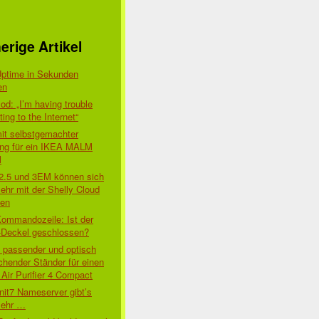
erige Artikel
Uptime in Sekunden
en
d: „I’m having trouble
ing to the Internet“
mit selbstgemachter
ung für ein IKEA MALM
l
 2.5 und 3EM können sich
ehr mit der Shelly Cloud
den
Kommandozeile: Ist der
-Deckel geschlossen?
t passender und optisch
chender Ständer für einen
Air Purifier 4 Compact
nit7 Nameserver gibt’s
mehr …