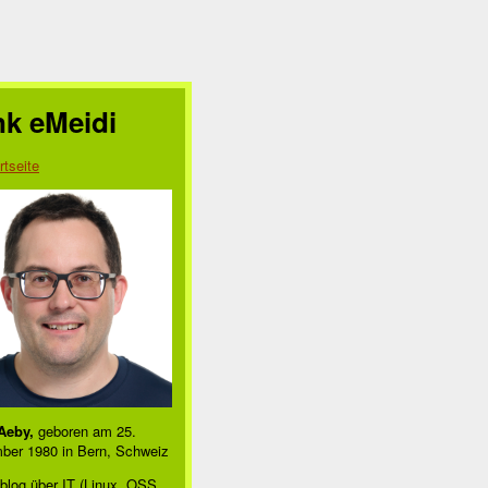
nk eMeidi
rtseite
Aeby,
geboren am 25.
ber 1980 in Bern, Schweiz
blog über IT (Linux, OSS,