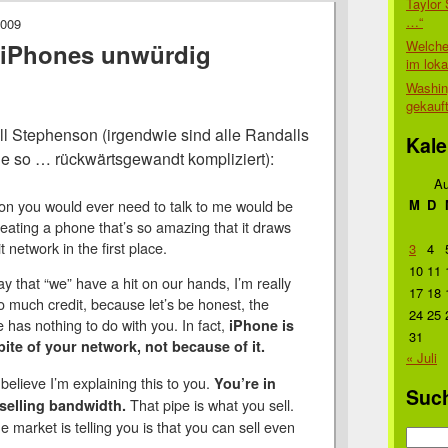
Taylor 
…“
2009
Welche
 iPhones unwürdig
im lok
Washin
gekauf
l Stephenson (irgendwie sind alle Randalls
Kale
e so … rückwärtsgewandt kompliziert):
Au
on you would ever need to talk to me would be
M
D
reating a phone that’s so amazing that it draws
t network in the first place.
3
4
10
11
y that “we” have a hit on our hands, I’m really
17
18
o much credit, because let’s be honest, the
24
25
 has nothing to do with you. In fact,
iPhone is
31
pite of your network, not because of it.
« Juli
 believe I’m explaining this to you.
You’re in
Suc
That pipe is what you sell.
selling bandwidth.
 market is telling you is that you can sell even
Suche