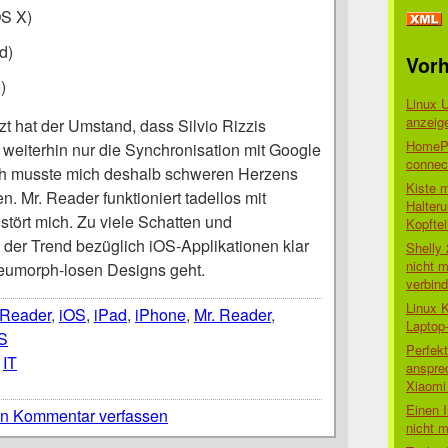
S X)
d)
Vorh
)
Linux 
anzeig
 hat der Umstand, dass Silvio Rizzis
HomePo
weiterhin nur die Synchronisation mit Google
connect
Ich musste mich deshalb schweren Herzens
Kiste 
n. Mr. Reader funktioniert tadellos mit
Halter
stört mich. Zu viele Schatten und
Kopftei
er Trend bezüglich iOS-Applikationen klar
Shelly
nicht m
eumorph-losen Designs geht.
verbin
Linux 
 Reader
,
iOS
,
iPad
,
iPhone
,
Mr. Reader
,
Laptop
S
Perfek
,
IT
anspre
Xiaomi 
Einen I
n Kommentar verfassen
nicht 