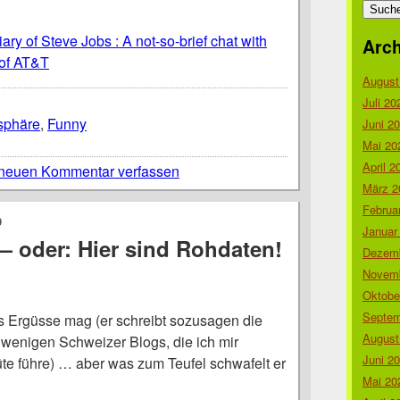
nach:
ary of Steve Jobs : A not-so-brief chat with
Arch
of AT&T
August
Juli 20
sphäre
,
Funny
Juni 2
Mai 20
April 2
neuen Kommentar verfassen
März 2
Februa
9
Januar
— oder: Hier sind Rohdaten!
Dezemb
Novemb
Oktobe
Septem
 Ergüsse mag (er schreibt sozusagen die
August
 wenigen Schweizer Blogs, die ich mir
Juni 2
e führe) … aber was zum Teufel schwafelt er
Mai 20