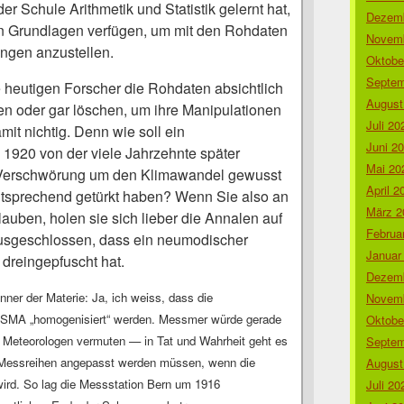
er Schule Arithmetik und Statistik gelernt hat,
Dezemb
gen Grundlagen verfügen, um mit den Rohdaten
Novemb
ngen anzustellen.
Oktobe
Septem
e heutigen Forscher die Rohdaten absichtlich
August
ten oder gar löschen, um ihre Manipulationen
Juli 20
amit nichtig. Denn wie soll ein
Juni 2
1920 von der viele Jahrzehnte später
Mai 20
n Verschwörung um den Klimawandel gewusst
April 2
tsprechend getürkt haben? Wenn Sie also an
März 2
auben, holen sie sich lieber die Annalen auf
Februa
ausgeschlossen, dass ein neumodischer
Januar
 dreingepfuscht hat.
Dezemb
nner der Materie: Ja, ich weiss, dass die
Novemb
n SMA „homogenisiert“ werden. Messmer würde gerade
Oktobe
er Meteorologen vermuten — in Tat und Wahrheit geht es
Septem
 Messreihen angepasst werden müssen, wenn die
August
ird. So lag die Messstation Bern um 1916
Juli 20