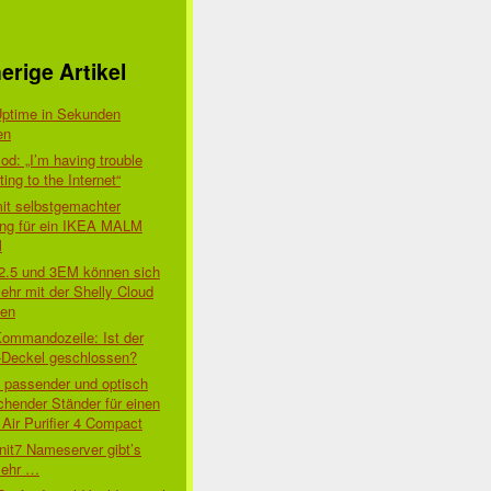
erige Artikel
Uptime in Sekunden
en
d: „I’m having trouble
ing to the Internet“
mit selbstgemachter
ung für ein IKEA MALM
l
 2.5 und 3EM können sich
ehr mit der Shelly Cloud
den
Kommandozeile: Ist der
-Deckel geschlossen?
t passender und optisch
chender Ständer für einen
Air Purifier 4 Compact
nit7 Nameserver gibt’s
mehr …