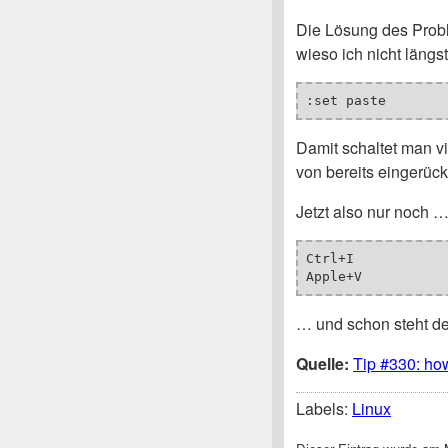
Die Lösung des Probl
wieso ich nicht läng
:set paste
Damit schaltet man v
von bereits eingerüc
Jetzt also nur noch 
Ctrl+I

Apple+V
… und schon steht de
Quelle:
Tip #330: how
Labels:
Linux