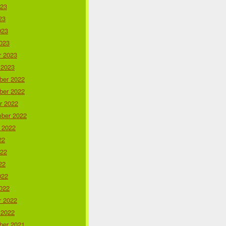
023
23
023
023
r 2023
 2023
er 2022
er 2022
r 2022
ber 2022
 2022
22
022
22
022
022
r 2022
 2022
er 2021