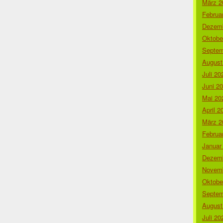
März 2
Februa
Dezemb
Oktobe
Septem
August
Juli 20
Juni 2
Mai 20
April 2
März 2
Februa
Januar
Dezemb
Novemb
Oktobe
Septem
August
Juli 20