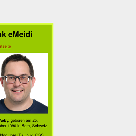
nk eMeidi
rtseite
Aeby,
geboren am 25.
ber 1980 in Bern, Schweiz
blog über IT (Linux, OSS,