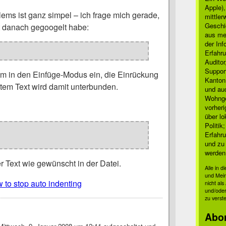
Apple)
ems ist ganz simpel – ich frage mich gerade,
mittle
Geschi
st danach gegoogelt habe:
aus mei
der Inf
Erfahru
Auditor
Suppor
im in den Einfüge-Modus ein, die Einrückung
Kanton
ktem Text wird damit unterbunden.
und auc
Wohnge
…
vorher
über lo
Politik
Erfahru
und zu 
werden
r Text wie gewünscht in der Datei.
Alle in 
und Mei
 to stop auto indenting
nicht al
und/oder
zu verst
Abo