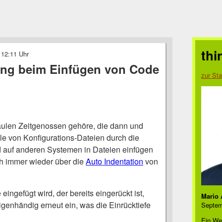
thi
 12:11 Uhr
ung beim Einfügen von Code
zur Sta
aulen Zeitgenossen gehöre, die dann und
e von Konfigurations-Dateien durch die
 auf anderen Systemen in Dateien einfügen
h immer wieder über die
Auto Indentation
von
ingefügt wird, der bereits eingerückt ist,
Mario 
genhändig erneut ein, was die Einrücktiefe
Septem
Ein We