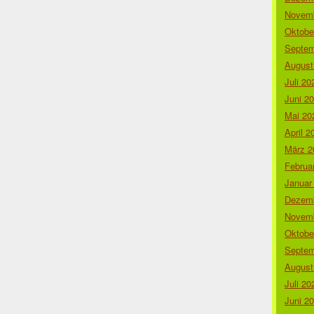
Novemb
Oktobe
Septem
August
Juli 20
Juni 2
Mai 20
April 2
März 2
Februa
Januar
Dezemb
Novemb
Oktobe
Septem
August
Juli 20
Juni 2