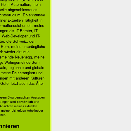
, Heim-Automation; mein
rweile abgeschlossenes
chtsstudium; Erkenntnisse
ner aktuellen Tätigkeit in
ormationssicherheit, meine
ngen als IT-Berater, IT-
, Web-Developer und IT-
ter; die Schweiz, den
 Bern, meine ursprüngliche
h wieder aktuelle
meinde Neuenegg, meine
ige Wohngemeinde Bern,
kale, regionale und globale
; meine Reisetätigkeit und
ngen mit anderen Kulturen;
Guter letzt auch das Älter
.
diesem Blog gemachten Aussagen
nungen sind
persönlich
und
s Ansichten meines aktuellen
 meiner bisherigen Arbeitgeber
ehen.
nnieren