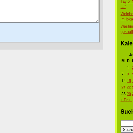
Taylor 
…“
Welche
im lok
Washin
gekauf
Kale
Ja
M
D
1
7
8
14
15
21
22
28
29
« Dez.
Suc
Suche
nach: