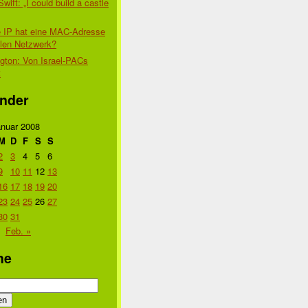
Swift: „I could build a castle
 IP hat eine MAC-Adresse
alen Netzwerk?
gton: Von Israel-PACs
t
nder
nuar 2008
M
D
F
S
S
2
3
4
5
6
9
10
11
12
13
16
17
18
19
20
23
24
25
26
27
30
31
Feb. »
he
n