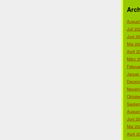
Arch
August
Juli 20
Juni 2
Mai 20
April 2
März 2
Februa
Januar
Dezemb
Novemb
Oktobe
Septem
August
Juni 2
Mai 20
April 2