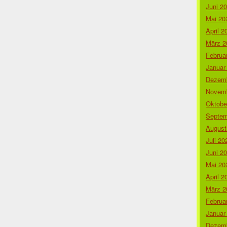
Juni 2
Mai 20
April 2
März 2
Februa
Januar
Dezemb
Novemb
Oktobe
Septem
August
Juli 20
Juni 2
Mai 20
April 2
März 2
Februa
Januar
Dezemb