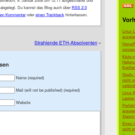
Mittwoch, 9. Januar 2008 um 12:11 aufgeschaltet und
abgelegt. Du kannst das Blog auch über
RSS 2.0
nen Kommentar
oder
einen Trackback
hinterlassen.
Vorh
Linux 
anzeig
Strahlende ETH-Absolventen
»
HomePo
connect
Kiste 
Halter
sen
Kopftei
Shelly
Name (required)
nicht m
verbin
Mail (will not be published) (required)
Linux 
Laptop
Website
Perfek
anspre
Xiaomi 
Einen I
nicht 